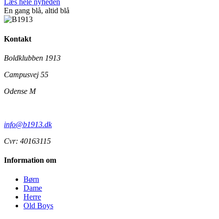
Læs hele nyheden
En gang blå,
altid
blå
Kontakt
Boldklubben 1913
Campusvej 55
Odense M
info@b1913.dk
Cvr: 40163115
Information om
Børn
Dame
Herre
Old Boys