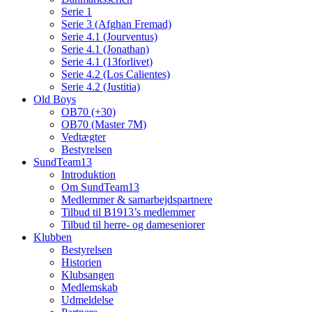
Serie 1
Serie 3 (Afghan Fremad)
Serie 4.1 (Jourventus)
Serie 4.1 (Jonathan)
Serie 4.1 (13forlivet)
Serie 4.2 (Los Calientes)
Serie 4.2 (Justitia)
Old Boys
OB70 (+30)
OB70 (Master 7M)
Vedtægter
Bestyrelsen
SundTeam13
Introduktion
Om SundTeam13
Medlemmer & samarbejdspartnere
Tilbud til B1913’s medlemmer
Tilbud til herre- og dameseniorer
Klubben
Bestyrelsen
Historien
Klubsangen
Medlemskab
Udmeldelse