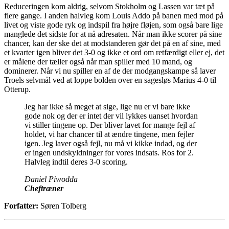
Reduceringen kom aldrig, selvom Stokholm og Lassen var tæt på
flere gange. I anden halvleg kom Louis Addo på banen med mod på
livet og viste gode ryk og indspil fra højre fløjen, som også bare lige
manglede det sidste for at nå adresaten. Når man ikke scorer på sine
chancer, kan der ske det at modstanderen gør det på en af sine, med
et kvarter igen bliver det 3-0 og ikke et ord om retfærdigt eller ej, det
er målene der tæller også når man spiller med 10 mand, og
dominerer. Når vi nu spiller en af de der modgangskampe så laver
Troels selvmål ved at loppe bolden over en sagesløs Marius 4-0 til
Otterup.
Jeg har ikke så meget at sige, lige nu er vi bare ikke
gode nok og der er intet der vil lykkes uanset hvordan
vi stiller tingene op. Der bliver lavet for mange fejl af
holdet, vi har chancer til at ændre tingene, men fejler
igen. Jeg laver også fejl, nu må vi kikke indad, og der
er ingen undskyldninger for vores indsats. Ros for 2.
Halvleg indtil deres 3-0 scoring.
Daniel Piwodda
Cheftræner
Forfatter:
Søren Tolberg