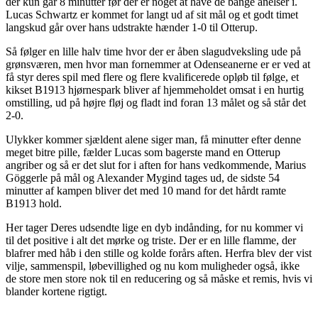
der kun går 8 minutter før der er noget at have de bange anelser i.
Lucas Schwartz er kommet for langt ud af sit mål og et godt timet
langskud går over hans udstrakte hænder 1-0 til Otterup.
Så følger en lille halv time hvor der er åben slagudveksling ude på
grønsværen, men hvor man fornemmer at Odenseanerne er er ved at
få styr deres spil med flere og flere kvalificerede opløb til følge, et
kikset B1913 hjørnespark bliver af hjemmeholdet omsat i en hurtig
omstilling, ud på højre fløj og fladt ind foran 13 målet og så står det
2-0.
Ulykker kommer sjældent alene siger man, få minutter efter denne
meget bitre pille, fælder Lucas som bagerste mand en Otterup
angriber og så er det slut for i aften for hans vedkommende, Marius
Göggerle på mål og Alexander Mygind tages ud, de sidste 54
minutter af kampen bliver det med 10 mand for det hårdt ramte
B1913 hold.
Her tager Deres udsendte lige en dyb indånding, for nu kommer vi
til det positive i alt det mørke og triste. Der er en lille flamme, der
blafrer med håb i den stille og kolde forårs aften. Herfra blev der vist
vilje, sammenspil, løbevillighed og nu kom muligheder også, ikke
de store men store nok til en reducering og så måske et remis, hvis vi
blander kortene rigtigt.