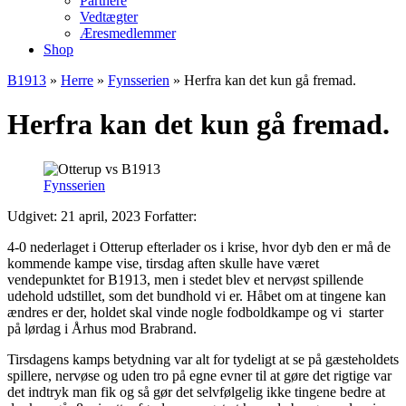
Partnere
Vedtægter
Æresmedlemmer
Shop
B1913
»
Herre
»
Fynsserien
»
Herfra kan det kun gå fremad.
Herfra kan det kun gå fremad.
Fynsserien
Udgivet: 21 april, 2023
Forfatter:
4-0 nederlaget i Otterup efterlader os i krise, hvor dyb den er må de
kommende kampe vise, tirsdag aften skulle have været
vendepunktet for B1913, men i stedet blev et nervøst spillende
udehold udstillet, som det bundhold vi er. Håbet om at tingene kan
ændres er der, holdet skal vinde nogle fodboldkampe og vi starter
på lørdag i Århus mod Brabrand.
Tirsdagens kamps betydning var alt for tydeligt at se på gæsteholdets
spillere, nervøse og uden tro på egne evner til at gøre det rigtige var
det indtryk man fik og så gør det selvfølgelig ikke tingene bedre at