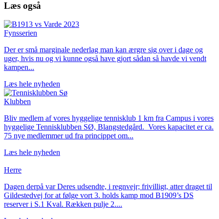
Læs også
Fynsserien
Der er små marginale nederlag man kan ærgre sig over i dage og
uger, hvis nu og vi kunne også have gjort sådan så havde vi vendt
kampen...
Læs hele nyheden
Klubben
Bliv medlem af vores hyggelige tennisklub 1 km fra Campus i vores
hyggelige Tennisklubben SØ, Blangstedgård. Vores kapacitet er ca.
75 nye medlemmer ud fra princippet om...
Læs hele nyheden
Herre
Dagen derpå var Deres udsendte, i regnvejr; frivilligt, atter draget til
Gildestedvej for at følge vort 3. holds kamp mod B1909’s DS
reserver i S.1 Kval. Rækken pulje 2....