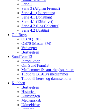
Serie 1
Serie 3 (Afghan Fremad)
Serie 4.1 (Jourventus)
Serie 4.1 (Jonathan)
Serie 4.1 (13forlivet)
Serie 4.2 (Los Calientes)
Serie 4.2 (Justitia)
Old Boys
OB70 (+30)
OB70 (Master 7M)
Vedtægter
Bestyrelsen
SundTeam13
Introduktion
Om SundTeam13
Medlemmer & samarbejdspartnere
Tilbud til B1913’s medlemmer
Tilbud til herre- og dameseniorer
Klubben
Bestyrelsen
Historien
Klubsangen
Medlemskab
Udmeldelse