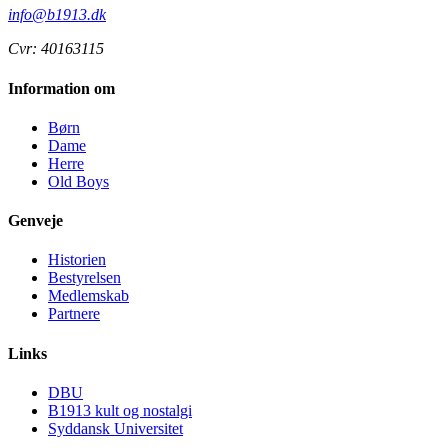
info@b1913.dk
Cvr: 40163115
Information om
Børn
Dame
Herre
Old Boys
Genveje
Historien
Bestyrelsen
Medlemskab
Partnere
Links
DBU
B1913 kult og nostalgi
Syddansk Universitet