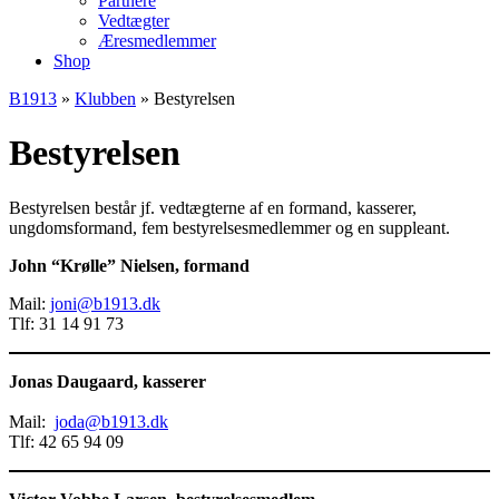
Partnere
Vedtægter
Æresmedlemmer
Shop
B1913
»
Klubben
»
Bestyrelsen
Bestyrelsen
Bestyrelsen består jf. vedtægterne af en formand, kasserer,
ungdomsformand, fem bestyrelsesmedlemmer og en suppleant.
John “Krølle” Nielsen, formand
Mail:
joni@b1913.dk
Tlf: 31 14 91 73
Jonas Daugaard, kasserer
Mail:
joda@b1913.dk
Tlf: 42 65 94 09