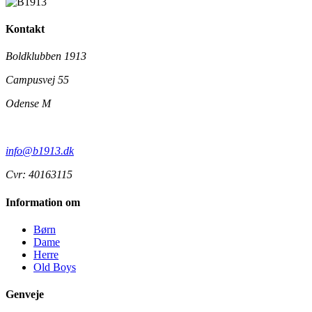
Kontakt
Boldklubben 1913
Campusvej 55
Odense M
info@b1913.dk
Cvr: 40163115
Information om
Børn
Dame
Herre
Old Boys
Genveje