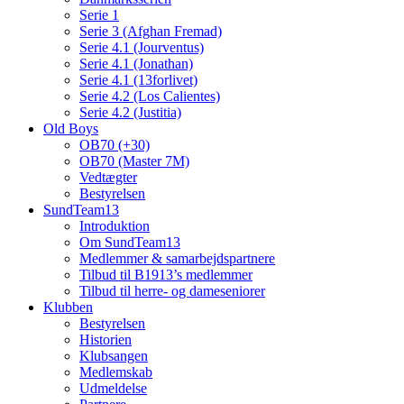
Serie 1
Serie 3 (Afghan Fremad)
Serie 4.1 (Jourventus)
Serie 4.1 (Jonathan)
Serie 4.1 (13forlivet)
Serie 4.2 (Los Calientes)
Serie 4.2 (Justitia)
Old Boys
OB70 (+30)
OB70 (Master 7M)
Vedtægter
Bestyrelsen
SundTeam13
Introduktion
Om SundTeam13
Medlemmer & samarbejdspartnere
Tilbud til B1913’s medlemmer
Tilbud til herre- og dameseniorer
Klubben
Bestyrelsen
Historien
Klubsangen
Medlemskab
Udmeldelse