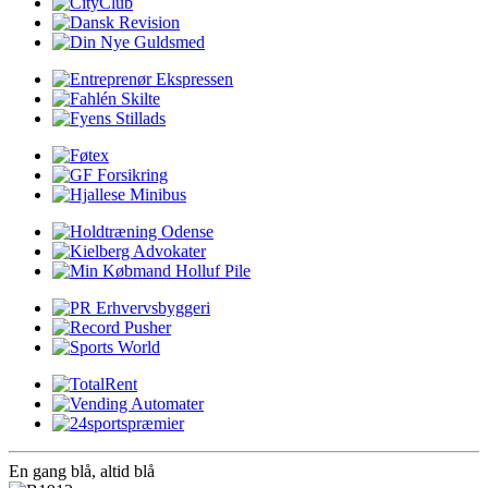
En gang blå,
altid
blå