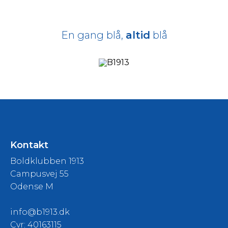
En gang blå,
altid
blå
Kontakt
Boldklubben 1913
Campusvej 55
Odense M
info@b1913.dk
Cvr: 40163115