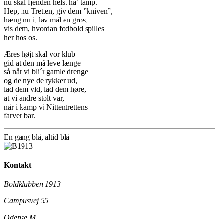
nu skal fjenden helst ha’ tamp.
Hep, nu Tretten, giv dem ”kniven”,
hæng nu i, lav mål en gros,
vis dem, hvordan fodbold spilles
her hos os.
Æres højt skal vor klub
gid at den må leve længe
så når vi bli´r gamle drenge
og de nye de rykker ud,
lad dem vid, lad dem høre,
at vi andre stolt var,
når i kamp vi Nittentrettens
farver bar.
En gang blå,
altid
blå
Kontakt
Boldklubben 1913
Campusvej 55
Odense M