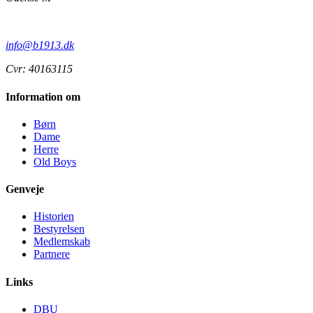
info@b1913.dk
Cvr: 40163115
Information om
Børn
Dame
Herre
Old Boys
Genveje
Historien
Bestyrelsen
Medlemskab
Partnere
Links
DBU