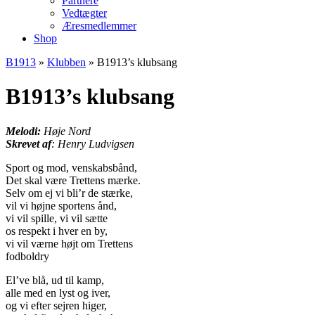
Partnere
Vedtægter
Æresmedlemmer
Shop
B1913
»
Klubben
»
B1913’s klubsang
B1913’s klubsang
Melodi:
Høje Nord
Skrevet af
: Henry Ludvigsen
Sport og mod, venskabsbånd,
Det skal være Trettens mærke.
Selv om ej vi bli’r de stærke,
vil vi højne sportens ånd,
vi vil spille, vi vil sætte
os respekt i hver en by,
vi vil værne højt om Trettens
fodboldry
El’ve blå, ud til kamp,
alle med en lyst og iver,
og vi efter sejren higer,