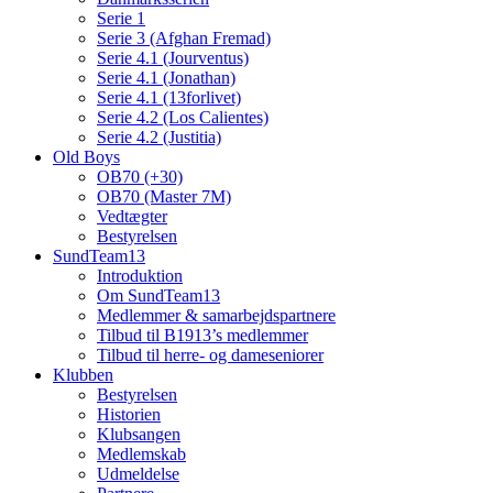
Serie 1
Serie 3 (Afghan Fremad)
Serie 4.1 (Jourventus)
Serie 4.1 (Jonathan)
Serie 4.1 (13forlivet)
Serie 4.2 (Los Calientes)
Serie 4.2 (Justitia)
Old Boys
OB70 (+30)
OB70 (Master 7M)
Vedtægter
Bestyrelsen
SundTeam13
Introduktion
Om SundTeam13
Medlemmer & samarbejdspartnere
Tilbud til B1913’s medlemmer
Tilbud til herre- og dameseniorer
Klubben
Bestyrelsen
Historien
Klubsangen
Medlemskab
Udmeldelse