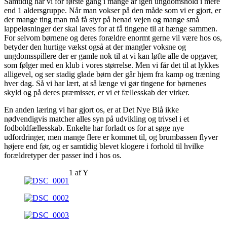
Samtidig har vi for første gang i mange år igen ungdomshold i mere
end 1 aldersgruppe. Når man vokser på den måde som vi er gjort, er
der mange ting man må få styr på henad vejen og mange små
lappeløsninger der skal laves for at få tingene til at hænge sammen.
For selvom børnene og deres forældre enormt gerne vil være hos os,
betyder den hurtige vækst også at der mangler voksne og
ungdomsspillere der er gamle nok til at vi kan løfte alle de opgaver,
som følger med en klub i vores størrelse. Men vi får det til at lykkes
alligevel, og ser stadig glade børn der går hjem fra kamp og træning
hver dag. Så vi har lært, at så længe vi gør tingene for børnenes
skyld og på deres præmisser, er vi et fællesskab der virker.
En anden læring vi har gjort os, er at Det Nye Blå ikke
nødvendigvis matcher alles syn på udvikling og trivsel i et
fodboldfællesskab. Enkelte har forladt os for at søge nye
udfordringer, men mange flere er kommet til, og brumbassen flyver
højere end før, og er samtidig blevet klogere i forhold til hvilke
forældretyper der passer ind i hos os.
1
af
Y