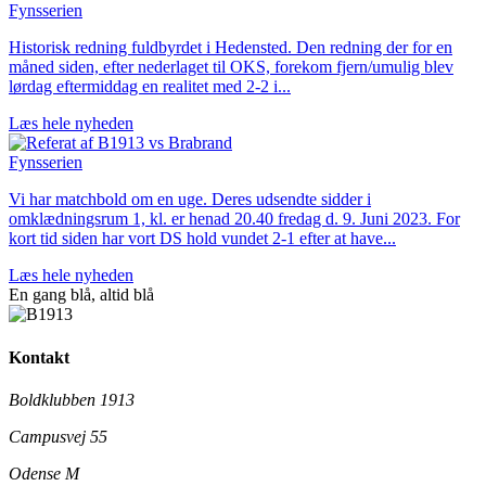
Fynsserien
Historisk redning fuldbyrdet i Hedensted. Den redning der for en
måned siden, efter nederlaget til OKS, forekom fjern/umulig blev
lørdag eftermiddag en realitet med 2-2 i...
Læs hele nyheden
Fynsserien
Vi har matchbold om en uge. Deres udsendte sidder i
omklædningsrum 1, kl. er henad 20.40 fredag d. 9. Juni 2023. For
kort tid siden har vort DS hold vundet 2-­1 efter at have...
Læs hele nyheden
En gang blå,
altid
blå
Kontakt
Boldklubben 1913
Campusvej 55
Odense M