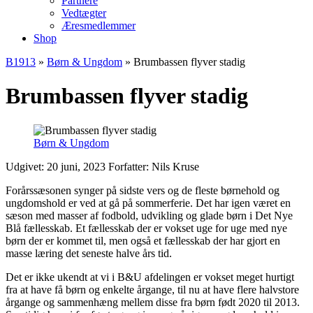
Partnere
Vedtægter
Æresmedlemmer
Shop
B1913
»
Børn & Ungdom
»
Brumbassen flyver stadig
Brumbassen flyver stadig
Børn & Ungdom
Udgivet: 20 juni, 2023
Forfatter: Nils Kruse
Forårssæsonen synger på sidste vers og de fleste børnehold og
ungdomshold er ved at gå på sommerferie. Det har igen været en
sæson med masser af fodbold, udvikling og glade børn i Det Nye
Blå fællesskab. Et fællesskab der er vokset uge for uge med nye
børn der er kommet til, men også et fællesskab der har gjort en
masse læring det seneste halve års tid.
Det er ikke ukendt at vi i B&U afdelingen er vokset meget hurtigt
fra at have få børn og enkelte årgange, til nu at have flere halvstore
årgange og sammenhæng mellem disse fra børn født 2020 til 2013.