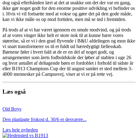
dog også efterhånden lært at det at snakke om det der var en gang,
ikke gør noget godt for den enorme positive udvikling vi befinder os
i. Hvis vi vil fortsætte med at vokse og gøre det på den gode måde,
kan vi ikke måle os op mod fortiden, men må se ind i fremtiden.
På trods af at vi har været igennem en smule modvind, og på trods
af at vores vinger ikke helt er store nok til at kunne bære vores
størrelse, så er vi i den grad flyvende i B&U afdelingen og mon ikke
vi snart transformerer os til et fuldt ud bæredygtigt fællesskab.
Børnene føler i hvert fald at de er en del af noget godt, og
arrangementer som årets fodboldskole der løber af stablen i uge 26
og hvor antallet af deltagende børn er fordoblet i forhold til sidste år
eller B1913 Champions Cup der til august samler et sted mellem 3-
4000 mennesker på Campusvej, viser at vi er på rette vej.
Læs også
Old Boys
Den planlagte frokost d. 30/6 er desværre...
Læs hele nyheden