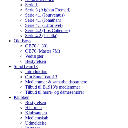
Serie 1
Serie 3 (Afghan Fremad)
Serie 4.1 (Jourventus)
Serie 4.1 (Jonathan)
Serie 4.1 (13forlivet)
Serie 4.2 (Los Calientes)
Serie 4.2 (Justitia)
Old Boys
OB70 (+30)
OB70 (Master 7M)
Vedtægter
Bestyrelsen
SundTeam13
Introduktion
Om SundTeam13
Medlemmer & samarbejdspartnere
Tilbud til B1913’s medlemmer
Tilbud til herre- og dameseniorer
Klubben
Bestyrelsen
Historien
Klubsangen
Medlemskab
Udmeldelse