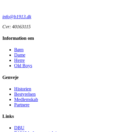
info@b1913.dk
Cvr: 40163115
Information om
Børn
Dame
Herre
Old Boys
Genveje
Historien
Bestyrelsen
Medlemskab
Partnere
Links
DBU