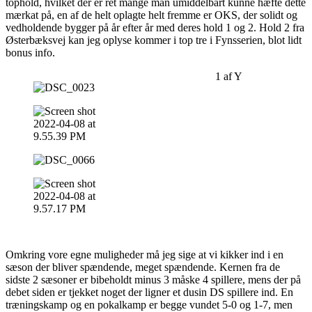
tophold, hvilket der er ret mange man umiddelbart kunne hæfte dette
mærkat på, en af de helt oplagte helt fremme er OKS, der solidt og
vedholdende bygger på år efter år med deres hold 1 og 2. Hold 2 fra
Østerbæksvej kan jeg oplyse kommer i top tre i Fynsserien, blot lidt
bonus info.
1
af
Y
Omkring vore egne muligheder må jeg sige at vi kikker ind i en
sæson der bliver spændende, meget spændende. Kernen fra de
sidste 2 sæsoner er bibeholdt minus 3 måske 4 spillere, mens der på
debet siden er tjekket noget der ligner et dusin DS spillere ind. En
træningskamp og en pokalkamp er begge vundet 5-0 og 1-7, men