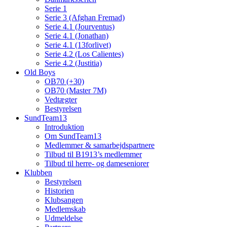
Serie 1
Serie 3 (Afghan Fremad)
Serie 4.1 (Jourventus)
Serie 4.1 (Jonathan)
Serie 4.1 (13forlivet)
Serie 4.2 (Los Calientes)
Serie 4.2 (Justitia)
Old Boys
OB70 (+30)
OB70 (Master 7M)
Vedtægter
Bestyrelsen
SundTeam13
Introduktion
Om SundTeam13
Medlemmer & samarbejdspartnere
Tilbud til B1913’s medlemmer
Tilbud til herre- og dameseniorer
Klubben
Bestyrelsen
Historien
Klubsangen
Medlemskab
Udmeldelse