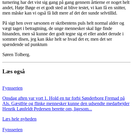
turnering har det vist sig gang på gang gennem årtierne er noget helt
andet, Høje Bøge er et godt sted at blive testet, vi kan få en snitter,
men måske kan vi også få lidt mere af det der sunde selvtillid.
På sigt hen over sæsonen er skribentens puls helt normal alder og
vægt taget i betragtning, de unge mennesker skal lige finde
hinanden, men så kunne der godt tegne sig et eller andet derude i
sommer disen, jeg kan ikke helt se hvad det er, men det ser
spændende ud punktum
Søren Tolberg.
Læs også
Fynsserien
Onsdag aften var vort 1. Hold en tur forbi Sønderborg Fremad på
Als. Gæstfrie og flinke mennesker kunne den udsendte medarbejder
Henrik Lønfeldt Pedersen berette om, ligesom...
Læs hele nyheden
Fynsserien