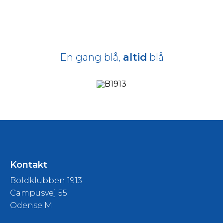
En gang blå,
altid
blå
Kontakt
Boldklubben 1913
Campusvej 55
Odense M