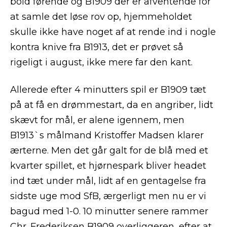
bold førende og B1909 der er afventende for
at samle det løse rov op, hjemmeholdet
skulle ikke have noget af at rende ind i nogle
kontra knive fra B1913, det er prøvet så
rigeligt i august, ikke mere far den kant.
Allerede efter 4 minutters spil er B1909 tæt
på at få en drømmestart, da en angriber, lidt
skævt for mål, er alene igennem, men
B1913`s målmand Kristoffer Madsen klarer
ærterne. Men det går galt for de blå med et
kvarter spillet, et hjørnespark bliver headet
ind tæt under mål, lidt af en gentagelse fra
sidste uge mod SfB, ærgerligt men nu er vi
bagud med 1-0. 10 minutter senere rammer
Chr. Frederiksen B1909 overliggeren, efter at