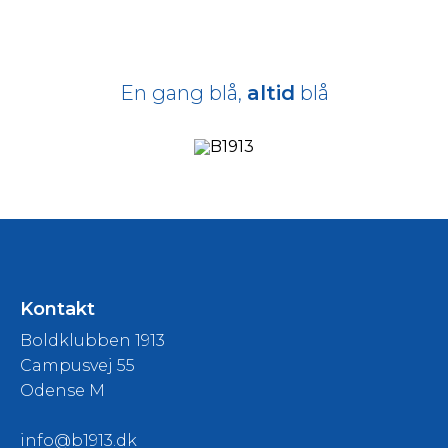
En gang blå,
altid
blå
Kontakt
Boldklubben 1913
Campusvej 55
Odense M
info@b1913.dk