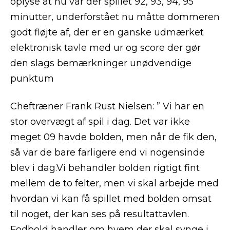
oplyse at nu var der spillet 92, 93, 94, 95
minutter, underforstået nu måtte dommeren
godt fløjte af, der er en ganske udmærket
elektronisk tavle med ur og score der gør
den slags bemærkninger unødvendige
punktum
Cheftræner Frank Rust Nielsen: ” Vi har en
stor overvægt af spil i dag. Det var ikke
meget 09 havde bolden, men når de fik den,
så var de bare farligere end vi nogensinde
blev i dag.Vi behandler bolden rigtigt fint
mellem de to felter, men vi skal arbejde med
hvordan vi kan få spillet med bolden omsat
til noget, der kan ses på resultattavlen.
Fodbold handler om hvem der skal synge i