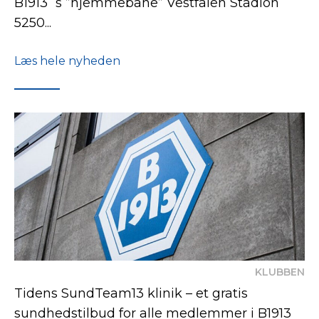
B1913`s ”hjemmebane” Vestfalen Stadion
5250...
Læs hele nyheden
KLUBBEN
Tidens SundTeam13 klinik – et gratis
sundhedstilbud for alle medlemmer i B1913