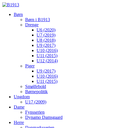
Børn
Børn i B1913
Drenge
U6 (2020)
U7 (2019)
U8 (2018)
U9 (2017)
U10 (2016)
U11 (2015)
U12 (2014)
Piger
U9 (2017)
U10 (2016)
U11 (2015)
Smølfebold
Børnepolitik
Ungdom
U17 (2009)
Dame
Fynsserien
Dynamo Damsgaard
Herre
Danmarksserien