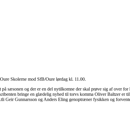
å Oure Skolerne mod SfB/Oure lørdag kl. 11.00.
å sæsonen og der er en del nytilkomne der skal prøve sig af over for h
skribenten bringe en glædelig nyhed til torvs komma Oliver Baltzer er t
Atli Geir Gunnarsson og Anders Eling genoptræner fysikken og forventes 