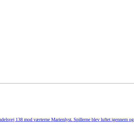
ndelsvej 138 mod værterne Marienlyst. Spillerne blev luftet igennem og