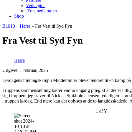
Partnere
Vedtægter
Æresmedlemmer
Shop
B1913
»
Herre
»
Fra Vest til Syd Fyn
Fra Vest til Syd Fyn
Herre
Udgivet: 1 februar, 2025
Lørdagens træningskamp i Middelfart er blevet ændret til en kamp p
Truppens sammensætning bærer endnu engang præg af at det er tidligt p
sig i truppen, jeg staver til Nicklas Stokholm Jensen, yderligere kan 
i truppen lørdag. End mere kan det oplyses at de to langtidsskadede 
1
af
Y