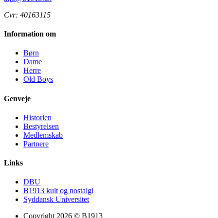
Cvr: 40163115
Information om
Børn
Dame
Herre
Old Boys
Genveje
Historien
Bestyrelsen
Medlemskab
Partnere
Links
DBU
B1913 kult og nostalgi
Syddansk Universitet
Copyright 2026 © B1913