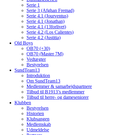
Serie 1
Serie 3 (Afghan Fremad)
Serie 4.1 (Jourventus)
Serie 4.1 (Jonathan)
Serie 4.1 (13forlivet)
Serie 4.2 (Los Calientes)
Serie 4.2 (Justitia)
Old Boys
OB70 (+30)
OB70 (Master 7M)
Vedtægter
Bestyrelsen
SundTeam13
Introduktion
Om SundTeam13
Medlemmer & samarbejdspartnere
Tilbud til B1913’s medlemmer
Tilbud til herre- og dameseniorer
Klubben
Bestyrelsen
Historien
Klubsangen
Medlemskab
Udmeldelse