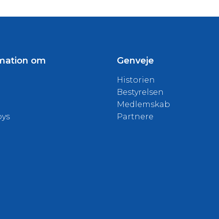
mation om
Genveje
Historien
Bestyrelsen
Medlemskab
oys
Partnere