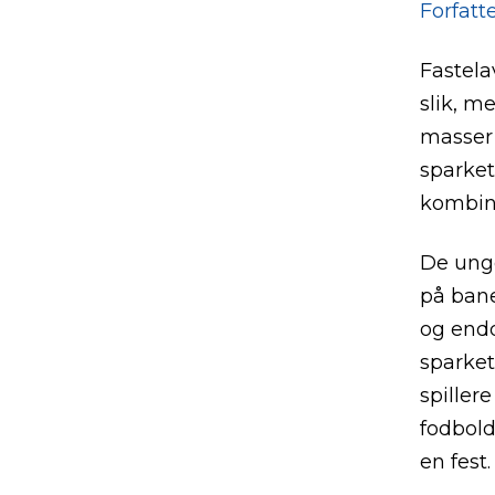
Forfatte
Fastela
slik, m
masser 
sparket
kombine
De unge
på bane
og endd
sparket
spiller
fodbold
en fest.