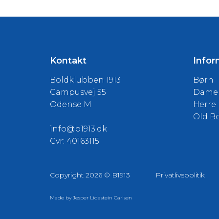
Kontakt
Infor
Boldklubben 1913
Børn
Campusvej 55
Dame
Odense M
Herre
Old B
info@b1913.dk
Cvr: 40163115
Copyright 2026 © B1913
Privatlivspolitik
Made by
Jesper Lidastein Carlsen