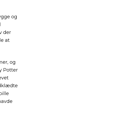
hygge og
d
v der
de at
mer, og
y Potter
evet
udklædte
ille
 havde