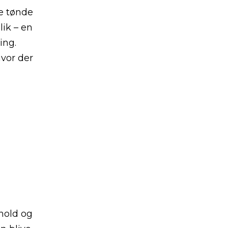
e tønde
ik – en
ing.
vor der
hold og