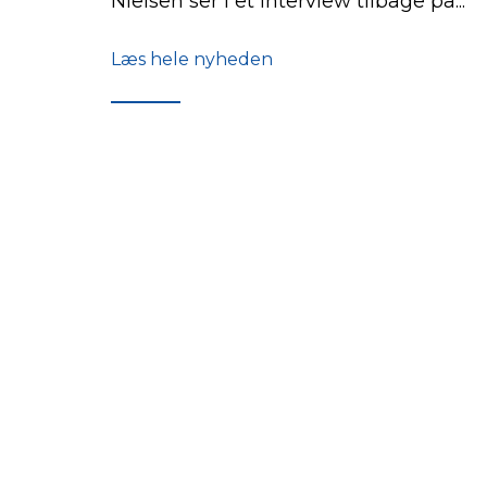
Nielsen ser i et interview tilbage på...
Læs hele nyheden