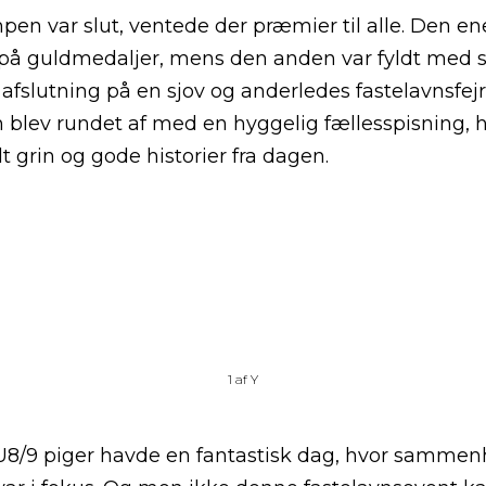
en var slut, ventede der præmier til alle. Den en
å guldmedaljer, mens den anden var fyldt med sl
 afslutning på en sjov og anderledes fastelavnsfejr
 blev rundet af med en hyggelig fællesspisning, h
lt grin og gode historier fra dagen.
1
af
Y
U8/9 piger havde en fantastisk dag, hvor sammen