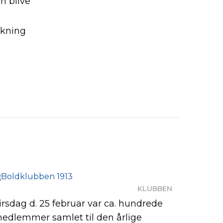
n blive
akning
KLUBBEN
irsdag d. 25 februar var ca. hundrede
edlemmer samlet til den årlige