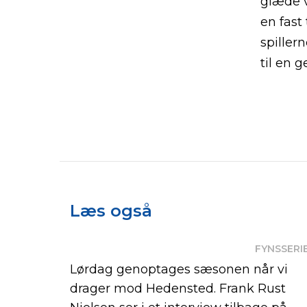
glæde v
en fast
spiller
til en 
Læs også
FYNSSERI
Lørdag genoptages sæsonen når vi
drager mod Hedensted. Frank Rust