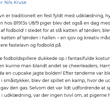
r: Nils Kruse
vn er traditionelt en fest fyldt med udklædning, 
en hos B1913s U8/9 piger blev det også en dag me
af fodbold! I stedet for at slå katten af tønden, ble
 katten af tønden i hallen – en sjov og kreativ må
re fastelavn og fodbold på.
 fodboldspillere dukkede op i fantasifulde kostu
n kunne man blandt andet se cheerleaders, Harr
a en cupcake jagte bolden! Efter tønderne var bl
 i småstykker, blev der spillet en kamp, hvor de 
e gav den gas. Selvom det var lidt udfordrende at sp
 i udklædning, var der ingen tvivl om, at pigerne