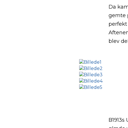
Da kamp
gemte p
perfekt
Aftenen
blev de
B1913s 