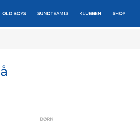
OLD BOYS
SUNDTEAM13
KLUBBEN
SHOP
på
BØRN