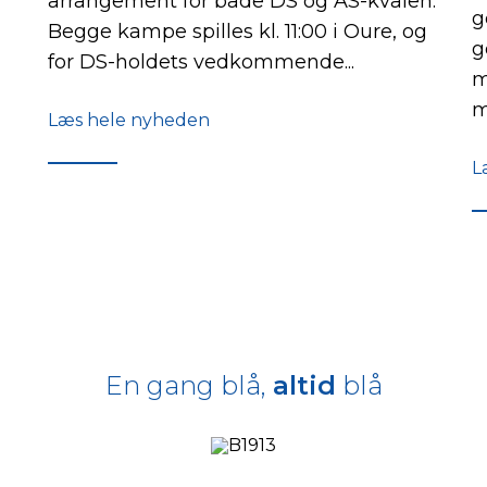
arrangement for både DS og AS-kvalen.
g
Begge kampe spilles kl. 11:00 i Oure, og
g
for DS-holdets vedkommende...
m
m
Læs hele nyheden
L
En gang blå,
altid
blå