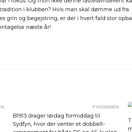
ar i fokus. Og mon ikke denne fastelavnsevent ka
 tradition i klubben? Hvis man skal dømme ud fra
nes grin og begejstring, er der i hvert fald stor opb
gentagelse næste år!
EN
FYNSSERIEN
B1913 drager lørdag formiddag til
T
Sydfyn, hvor der venter et dobbelt-
m