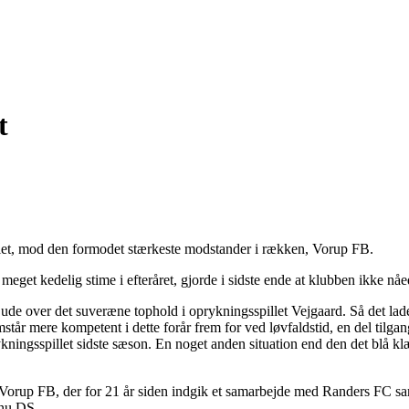
t
pillet, mod den formodet stærkeste modstander i rækken, Vorup FB.
meget kedelig stime i efteråret, gjorde i sidste ende at klubben ikke nåe
ejr ude over det suveræne tophold i oprykningsspillet Vejgaard. Så det lad
emstår mere kompetent i dette forår frem for ved løvfaldstid, en del til
prykningsspillet sidste sæson. En noget anden situation end den det blå 
 med Vorup FB, der for 21 år siden indgik et samarbejde med Randers 
 nu DS.