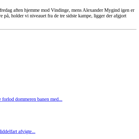
n fredag aften hjemme mod Vindinge, mens Alexander Mygind igen er
på, holder vi niveauet fra de tre sidste kampe, ligger der afgjort
time forlod dommeren banen med...
ddelfart afvigte...