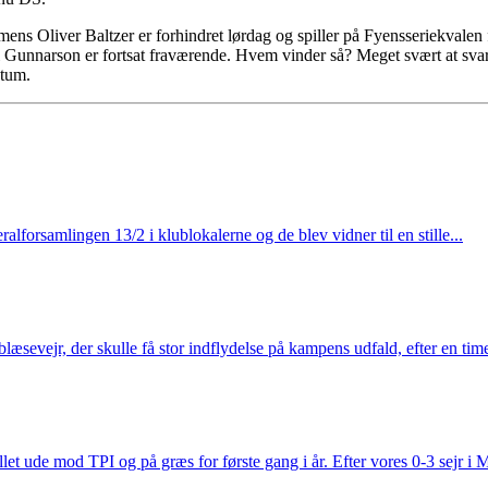
ns Oliver Baltzer er forhindret lørdag og spiller på Fyensseriekvale
i Gunnarson er fortsat fraværende. Hvem vinder så? Meget svært at svare 
ktum.
lforsamlingen 13/2 i klublokalerne og de blev vidner til en stille...
t blæsevejr, der skulle få stor indflydelse på kampens udfald, efter en 
et ude mod TPI og på græs for første gang i år. Efter vores 0-3 sejr i Mi