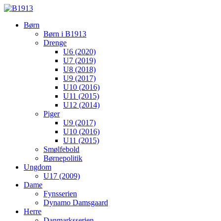
Børn
Børn i B1913
Drenge
U6 (2020)
U7 (2019)
U8 (2018)
U9 (2017)
U10 (2016)
U11 (2015)
U12 (2014)
Piger
U9 (2017)
U10 (2016)
U11 (2015)
Smølfebold
Børnepolitik
Ungdom
U17 (2009)
Dame
Fynsserien
Dynamo Damsgaard
Herre
Danmarksserien