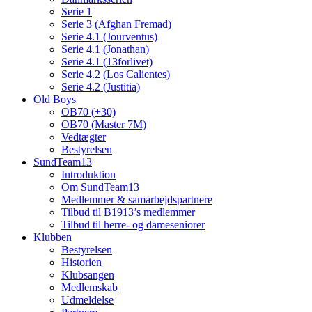
Serie 1
Serie 3 (Afghan Fremad)
Serie 4.1 (Jourventus)
Serie 4.1 (Jonathan)
Serie 4.1 (13forlivet)
Serie 4.2 (Los Calientes)
Serie 4.2 (Justitia)
Old Boys
OB70 (+30)
OB70 (Master 7M)
Vedtægter
Bestyrelsen
SundTeam13
Introduktion
Om SundTeam13
Medlemmer & samarbejdspartnere
Tilbud til B1913’s medlemmer
Tilbud til herre- og dameseniorer
Klubben
Bestyrelsen
Historien
Klubsangen
Medlemskab
Udmeldelse