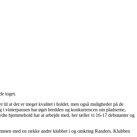
de toget.
er til at der er meget kvalitet i holdet, men også muligheder på de
gang i vinterpausen har øget bredden og konkurrencen om pladserne,
klædte hjemmehold har at arbejde med, her tæller vi 16-17 debutanter og
FC sammen med en række andre klubber i og omkring Randers. Klubben