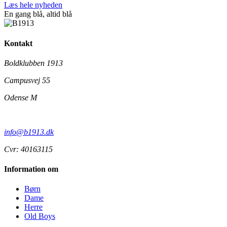
Læs hele nyheden
En gang blå,
altid
blå
Kontakt
Boldklubben 1913
Campusvej 55
Odense M
info@b1913.dk
Cvr: 40163115
Information om
Børn
Dame
Herre
Old Boys