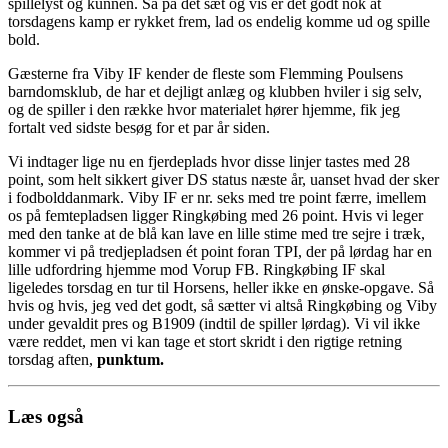
spillelyst og kunnen. Så på det sæt og vis er det godt nok at
torsdagens kamp er rykket frem, lad os endelig komme ud og spille
bold.
Gæsterne fra Viby IF kender de fleste som Flemming Poulsens
barndomsklub, de har et dejligt anlæg og klubben hviler i sig selv,
og de spiller i den række hvor materialet hører hjemme, fik jeg
fortalt ved sidste besøg for et par år siden.
Vi indtager lige nu en fjerdeplads hvor disse linjer tastes med 28
point, som helt sikkert giver DS status næste år, uanset hvad der sker
i fodbolddanmark. Viby IF er nr. seks med tre point færre, imellem
os på femtepladsen ligger Ringkøbing med 26 point. Hvis vi leger
med den tanke at de blå kan lave en lille stime med tre sejre i træk,
kommer vi på tredjepladsen ét point foran TPI, der på lørdag har en
lille udfordring hjemme mod Vorup FB. Ringkøbing IF skal
ligeledes torsdag en tur til Horsens, heller ikke en ønske-opgave. Så
hvis og hvis, jeg ved det godt, så sætter vi altså Ringkøbing og Viby
under gevaldit pres og B1909 (indtil de spiller lørdag). Vi vil ikke
være reddet, men vi kan tage et stort skridt i den rigtige retning
torsdag aften,
punktum.
Læs også