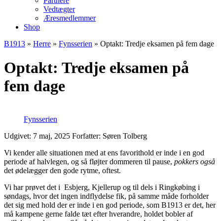
Partnere
Vedtægter
Æresmedlemmer
Shop
B1913
»
Herre
»
Fynsserien
»
Optakt: Tredje eksamen på fem dage
Optakt: Tredje eksamen på
fem dage
Fynsserien
Udgivet: 7 maj, 2025
Forfatter: Søren Tolberg
Vi kender alle situationen med at ens favorithold er inde i en god
periode af halvlegen, og så fløjter dommeren til pause,
pokkers også
det ødelægger den gode rytme, oftest.
Vi har prøvet det i Esbjerg, Kjellerup og til dels i Ringkøbing i
søndags, hvor det ingen indflydelse fik, på samme måde forholder
det sig med hold der er inde i en god periode, som B1913 er det, her
må kampene gerne falde tæt efter hverandre, holdet bobler af