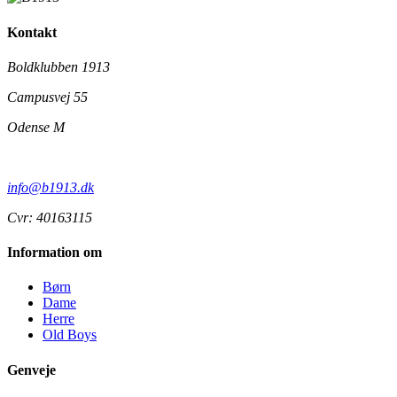
Kontakt
Boldklubben 1913
Campusvej 55
Odense M
info@b1913.dk
Cvr: 40163115
Information om
Børn
Dame
Herre
Old Boys
Genveje