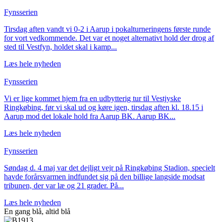
Fynsserien
Tirsdag aften vandt vi 0-2 i Aarup i pokalturneringens første runde
for vort vedkommende. Det var et noget alternativt hold der drog af
sted til Vestfyn, holdet skal i kamp...
Læs hele nyheden
Fynsserien
Vi er lige kommet hjem fra en udbytterig tur til Vestjyske
Ringkøbing, før vi skal ud og køre igen, tirsdag aften kl. 18.15 i
Aarup mod det lokale hold fra Aarup BK. Aarup BK...
Læs hele nyheden
Fynsserien
Søndag d. 4 maj var det dejligt vejr på Ringkøbing Stadion, specielt
havde forårsvarmen indfundet sig på den billige langside modsat
tribunen, der var læ og 21 grader. På...
Læs hele nyheden
En gang blå,
altid
blå