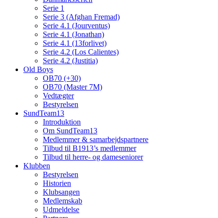
Serie 1
Serie 3 (Afghan Fremad)
Serie 4.1 (Jourventus)
Serie 4.1 (Jonathan)
Serie 4.1 (13forlivet)
Serie 4.2 (Los Calientes)
Serie 4.2 (Justitia)
Old Boys
OB70 (+30)
OB70 (Master 7M)
Vedtægter
Bestyrelsen
SundTeam13
Introduktion
Om SundTeam13
Medlemmer & samarbejdspartnere
Tilbud til B1913’s medlemmer
Tilbud til herre- og dameseniorer
Klubben
Bestyrelsen
Historien
Klubsangen
Medlemskab
Udmeldelse