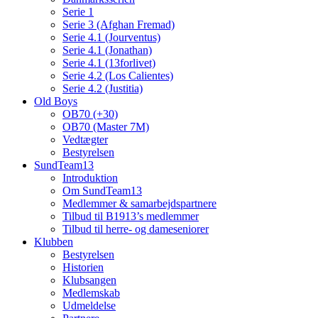
Serie 1
Serie 3 (Afghan Fremad)
Serie 4.1 (Jourventus)
Serie 4.1 (Jonathan)
Serie 4.1 (13forlivet)
Serie 4.2 (Los Calientes)
Serie 4.2 (Justitia)
Old Boys
OB70 (+30)
OB70 (Master 7M)
Vedtægter
Bestyrelsen
SundTeam13
Introduktion
Om SundTeam13
Medlemmer & samarbejdspartnere
Tilbud til B1913’s medlemmer
Tilbud til herre- og dameseniorer
Klubben
Bestyrelsen
Historien
Klubsangen
Medlemskab
Udmeldelse