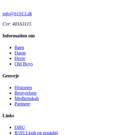
info@b1913.dk
Cvr: 40163115
Information om
Børn
Dame
Herre
Old Boys
Genveje
Historien
Bestyrelsen
Medlemskab
Partnere
Links
DBU
B1913 kult og nostalgi