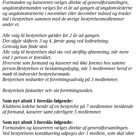
Formanden og kassereren vælges direkte af generalforsamlingen,
ungdomsformanden vælges for et år ad gangen af ungdomslederne
og ungdomstrænerne i november eller december måned og træder
ind i bestyrelsen sammen med de øvrige bestyrelsesmedlemmer
under et.
Alle valg til bestyrelsen gælder for 2 år ad gangen.
Der afgår skiftevis 3 og 4, første gang ved lodtrækning.
Genvalg kan finde sted.
Alle valg til bestyrelsen skal ske ved skriftlig afstemning, når mere
end 1 person er foreslået.
Hvervene som formand og kasserer må ikke forenes hos samme
person.Bestyrelsen er beslutningsdygtig, når 5 medlemmer heraf er
mødt til indvarslet bestyrelsesmøde.
Bestyrelsen nedsætter et forretningsudvalg på 3 medlemmer.
Bestyrelsen fastsætter selv sin forretningsorden.
Som nyt afsnit 1 foreslås følgende:
Klubbens ledelse består af en bestyrelse på 7 medlemmer bestående
af formand, kasserer samt yderligere 5 medlemmer.
Som nyt afsnit 3 foreslås følgende:
Formanden og kassereren vælges direkte af generalforsamlingen.
Ved bestyrelsens konstituering udpeges der 1 medlem, som skal sikre