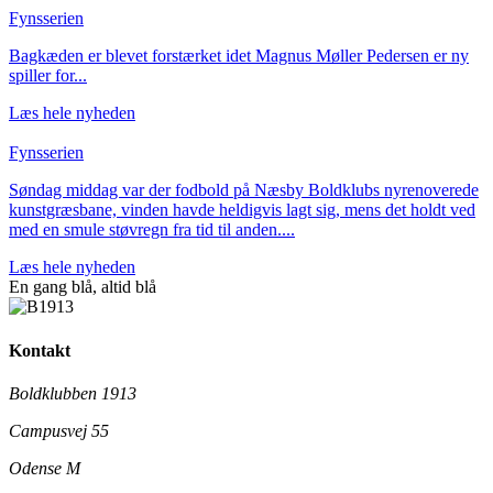
Fynsserien
Bagkæden er blevet forstærket idet Magnus Møller Pedersen er ny
spiller for...
Læs hele nyheden
Fynsserien
Søndag middag var der fodbold på Næsby Boldklubs nyrenoverede
kunstgræsbane, vinden havde heldigvis lagt sig, mens det holdt ved
med en smule støvregn fra tid til anden....
Læs hele nyheden
En gang blå,
altid
blå
Kontakt
Boldklubben 1913
Campusvej 55
Odense M