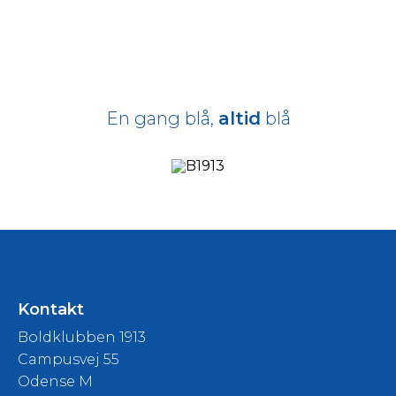
En gang blå,
altid
blå
Kontakt
Boldklubben 1913
Campusvej 55
Odense M