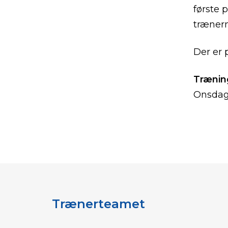
første 
træner
Der er 
Træning
Onsdag:
Trænerteamet