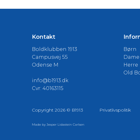
Kontakt
Infor
Boldklubben 1913
Børn
Campusvej 55
Dame
Odense M
Herre
Old B
info@b1913.dk
Cvr: 40163115
Copyright 2026 © B1913
Privatlivspolitik
Made by
Jesper Lidastein Carlsen