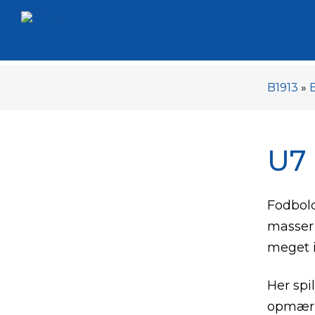
B1913
»
U7 
Fodbold
masser 
meget 
Her spi
opmærks