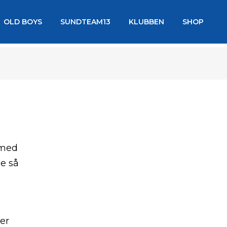
OLD BOYS
SUNDTEAM13
KLUBBEN
SHOP
 med
e så
er