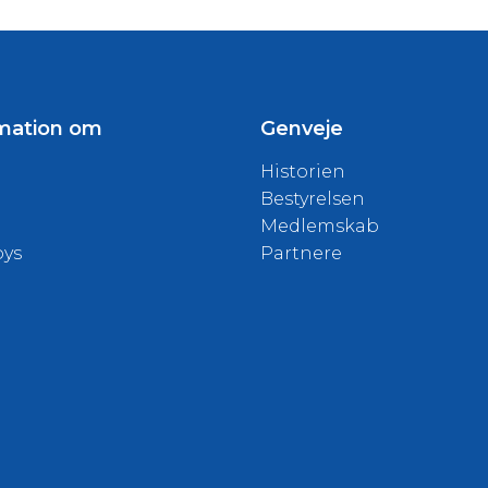
mation om
Genveje
Historien
Bestyrelsen
Medlemskab
oys
Partnere