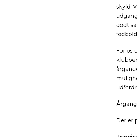
skyld. 
udgangs
godt sa
fodbolds
For os 
klubben 
årgang
mulighe
udfordre
Årgange
Der er 