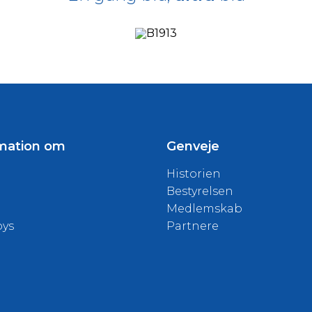
mation om
Genveje
Historien
Bestyrelsen
Medlemskab
oys
Partnere