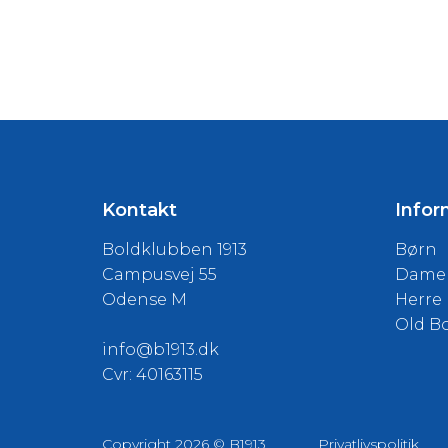
Kontakt
Infor
Boldklubben 1913
Børn
Campusvej 55
Dame
Odense M
Herre
Old B
info@b1913.dk
Cvr: 40163115
Copyright 2026 © B1913
Privatlivspolitik