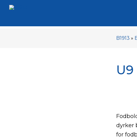
B1913
»
U9 
Fodbold
dyrker 
for fod