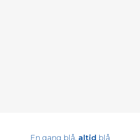
En gang blå,
altid
blå