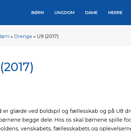
BØRN
UNGDOM
DAME
HERRE
Børn
»
Drenge
»
U9 (2017)
(2017)
 er glæde ved boldspil og fællesskab og på U8 d
børnene begge dele. Hos os skal børnene spille fo
boldens, venskabets, fællesskabets og oplevelsern