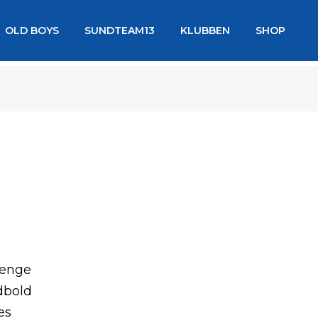
OLD BOYS
SUNDTEAM13
KLUBBEN
SHOP
renge
dbold
es