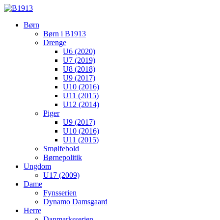
Børn
Børn i B1913
Drenge
U6 (2020)
U7 (2019)
U8 (2018)
U9 (2017)
U10 (2016)
U11 (2015)
U12 (2014)
Piger
U9 (2017)
U10 (2016)
U11 (2015)
Smølfebold
Børnepolitik
Ungdom
U17 (2009)
Dame
Fynsserien
Dynamo Damsgaard
Herre
Danmarksserien