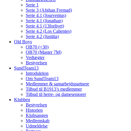
Serie 1
Serie 3 (Afghan Fremad)
Serie 4.1 (Jourventus)
Serie 4.1 (Jonathan)
Serie 4.1 (13forlivet)
Serie 4.2 (Los Calientes)
Serie 4.2 (Justitia)
Old Boys
OB70 (+30)
OB70 (Master 7M)
Vedtægter
Bestyrelsen
SundTeam13
Introduktion
Om SundTeam13
Medlemmer & samarbejdspartnere
Tilbud til B1913’s medlemmer
Tilbud til herre- og dameseniorer
Klubben
Bestyrelsen
Historien
Klubsangen
Medlemskab
Udmeldelse