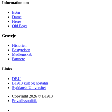
Information om
Børn
Dame
Herre
Old Boys
Genveje
Historien
Bestyrelsen
Medlemskab
Partnere
Links
DBU
B1913 kult og nostalgi
Syddansk Universitet
Copyright 2026 © B1913
Privatlivspolitik