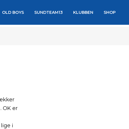
OLD BOYS
SUNDTEAM13
KLUBBEN
SHOP
rækker
. OK er
lige i