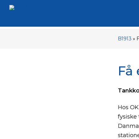
B1913
»
F
Få 
Tankkor
Hos OK 
fysiske
Danmar
station