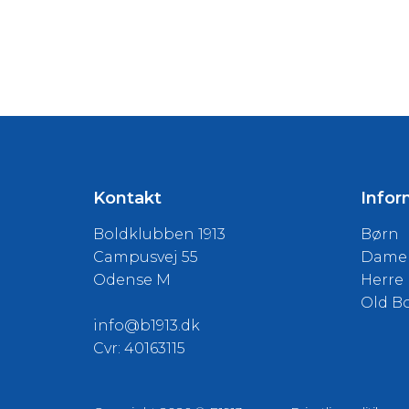
Kontakt
Infor
Boldklubben 1913
Børn
Campusvej 55
Dame
Odense M
Herre
Old B
info@b1913.dk
Cvr: 40163115