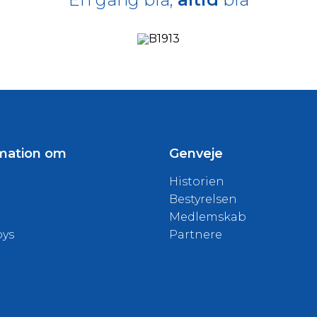
mation om
Genveje
Historien
Bestyrelsen
Medlemskab
oys
Partnere