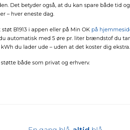
n. Det betyder også, at du kan spare både tid og
er – hver eneste dag.
 støt B1913 i appen eller på Min OK
på hjemmesid
 du automatisk med 5 øre pr. liter brændstof du ta
r. kWh du lader ude – uden at det koster dig ekstra.
støtte både som privat og erhverv.
En gang blå,
altid
blå