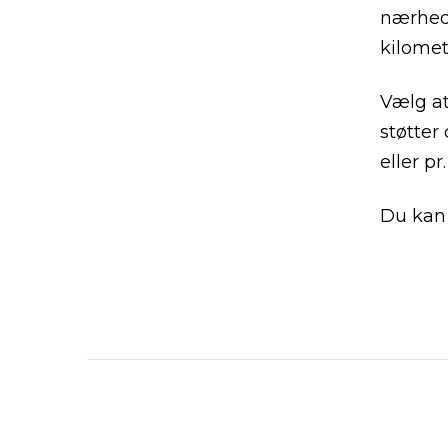
nærhede
kilomet
Vælg at
støtter
eller p
Du kan 