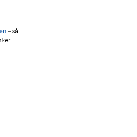
en
– så
nker