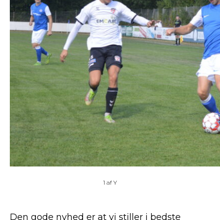
1
af
Y
Den gode nyhed er at vi stiller i bedste