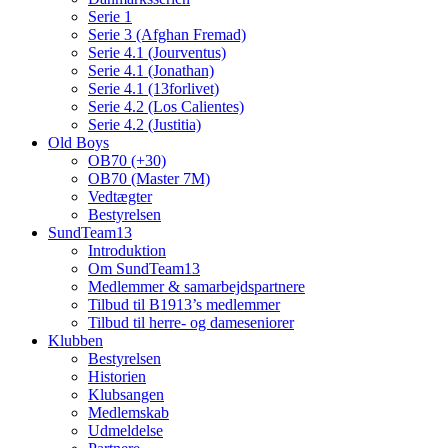
Serie 1
Serie 3 (Afghan Fremad)
Serie 4.1 (Jourventus)
Serie 4.1 (Jonathan)
Serie 4.1 (13forlivet)
Serie 4.2 (Los Calientes)
Serie 4.2 (Justitia)
Old Boys
OB70 (+30)
OB70 (Master 7M)
Vedtægter
Bestyrelsen
SundTeam13
Introduktion
Om SundTeam13
Medlemmer & samarbejdspartnere
Tilbud til B1913’s medlemmer
Tilbud til herre- og dameseniorer
Klubben
Bestyrelsen
Historien
Klubsangen
Medlemskab
Udmeldelse