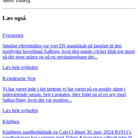
Søren Tolberg
Læs også
Fynsserien
Søndag eftermiddag var vort DS mandskab på langfart til den
nordjyske hovedstad Aalborg, hvor den gamle cricket klub tog imod
på det store anlæg og på en opvisningsbane der...
Læs hele nyheden
Kvindeserie Vest
Vi har været inde i det tætteste vi har været på en positiv stime i
indeværende sæson. Sejr i pokalen, blev fulgt op af en sejr mod
Søhus/Stige, hvor der var positive...
Læs hele nyheden
Klubben
Klubbens sundhedsklinik og Cafe13 åbner 30. maj. 2024 B1913´s
sundhedsteam har sammen med Tidens Kiropraktor udbudt tider til