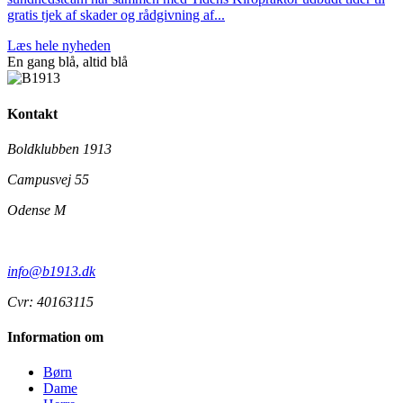
gratis tjek af skader og rådgivning af...
Læs hele nyheden
En gang blå,
altid
blå
Kontakt
Boldklubben 1913
Campusvej 55
Odense M
info@b1913.dk
Cvr: 40163115
Information om
Børn
Dame