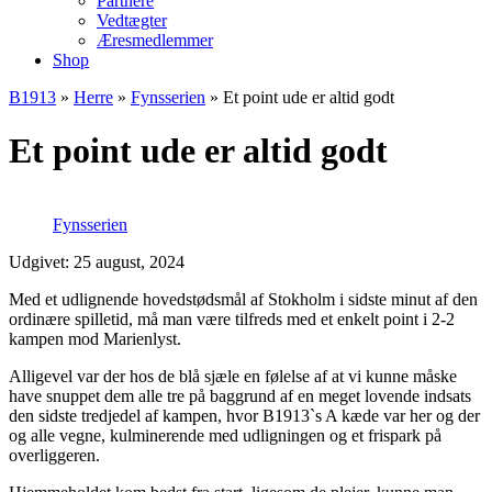
Partnere
Vedtægter
Æresmedlemmer
Shop
B1913
»
Herre
»
Fynsserien
»
Et point ude er altid godt
Et point ude er altid godt
Fynsserien
Udgivet: 25 august, 2024
Med et udlignende hovedstødsmål af Stokholm i sidste minut af den
ordinære spilletid, må man være tilfreds med et enkelt point i 2-2
kampen mod Marienlyst.
Alligevel var der hos de blå sjæle en følelse af at vi kunne måske
have snuppet dem alle tre på baggrund af en meget lovende indsats
den sidste tredjedel af kampen, hvor B1913`s A kæde var her og der
og alle vegne, kulminerende med udligningen og et frispark på
overliggeren.