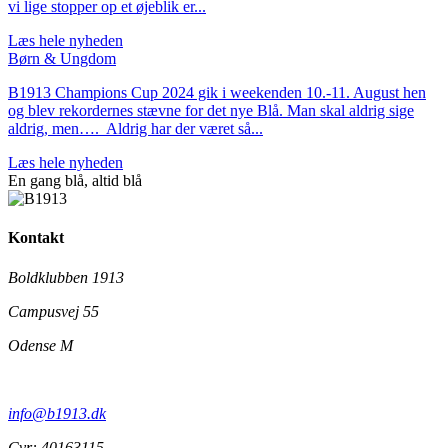
vi lige stopper op et øjeblik er...
Læs hele nyheden
Børn & Ungdom
B1913 Champions Cup 2024 gik i weekenden 10.-11. August hen
og blev rekordernes stævne for det nye Blå. Man skal aldrig sige
aldrig, men…. Aldrig har der været så...
Læs hele nyheden
En gang blå,
altid
blå
Kontakt
Boldklubben 1913
Campusvej 55
Odense M
info@b1913.dk
Cvr: 40163115