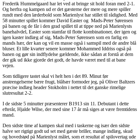
Frederik Hummelgaard har let ved at bringe sit hold foran med 2-1.
Og herfra og kampen ud er det gæsterne der mere og mere spiller
rundt med den læderbold som Marienlyst har stillet til rådighed. Med
58 minutter spillet kommer David Easter og Mads-Peter Sørensen
på banen og de får i den grad spillet til at tippe ned på Marienlysts
banehalvdel, Easter som stamfar til flotte kombinationer, der igen og
igen kaster indlæg af sig, Mads-Peter Sørensen som en farlig en
mands hær, der kan og vil en masse også i samspil med de andre blå
bluser. Et lille kvarter senere kommer Mohammed Iddriss også på
banen og gør sin indflydelse gældende, ikke sådan at forstå at dem
der gik ud ikke gjorde det godt, de havde været med til at bane
vejen.
Som tidligere tastet skal vi helt hen i det 89. Minut før
anstrengelserne bære frugt, blåbær formoder jeg, på Oliver Baltzers
præcise indlæg header Stokholm i nettet til det ganske rimelige
slutresultat 2-2.
I de sidste 5 minutter præsenterer B1913 sin 11. Debutant i dette
efterår, Hjalde Wilse, der med sine 17 år må siges at være fremtidens
mand.
Den sidste time af kampen skal med i taskerne og især den sidste
halve ser rigtigt godt ud set med gæste briller, mange indlæg, skud
og hovedstød på Marienlyst målet, som et resultat af spilovertag ude