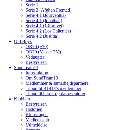
Serie 1
Serie 3 (Afghan Fremad)
Serie 4.1 (Jourventus)
Serie 4.1 (Jonathan)
Serie 4.1 (13forlivet)
Serie 4.2 (Los Calientes)
Serie 4.2 (Justitia)
Old Boys
OB70 (+30)
OB70 (Master 7M)
Vedtægter
Bestyrelsen
SundTeam13
Introduktion
Om SundTeam13
Medlemmer & samarbejdspartnere
Tilbud til B1913’s medlemmer
Tilbud til herre- og dameseniorer
Klubben
Bestyrelsen
Historien
Klubsangen
Medlemskab
Udmeldelse