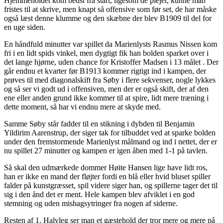
Hjemmeholdet kom bedst fra start, ligesom de plejer, kunne man
fristes til at skrive, men knapt så offensive som før set, de har måske
også læst denne klumme og den skæbne der blev B1909 til del for
en uge siden.
En håndfuld minutter var spillet da Marienlysts Rasmus Nissen kom
fri i en lidt spids vinkel, men dygtigt fik han bolden sparket over i
det lange hjørne, uden chance for Kristoffer Madsen i 13 målet . Der
går endnu et kvarter før B1913 kommer rigtigt ind i kampen, der
prøves til med diagonalskift fra Søby i flere sekvenser, nogle lykkes
og så ser vi godt ud i offensiven, men der er også skift, der af den
ene eller anden grund ikke kommer til at spire, lidt mere træning i
dette moment, så har vi endnu mere at skyde med.
Samme Søby står fadder til en stikning i dybden til Benjamin
Yildirim Aarenstrup, der siger tak for tilbuddet ved at sparke bolden
under den fremstormende Marienlyst målmand og ind i nettet, der er
nu spillet 27 minutter og kampen er igen åben med 1-1 på tavlen.
Så skal den udmærkede dommer Høite Hansen lige have lidt ros,
han er ikke en mand der fløjter fordi en blå eller hvid bluset spiller
falder på kunstgræsset, spil videre siger han, og spillerne tager det til
sig i den ånd det er ment. Hele kampen blev afviklet i en god
stemning og uden mishagsytringer fra nogen af siderne.
Resten af 1. Halvleg ser man et gæstehold der tror mere og mere på