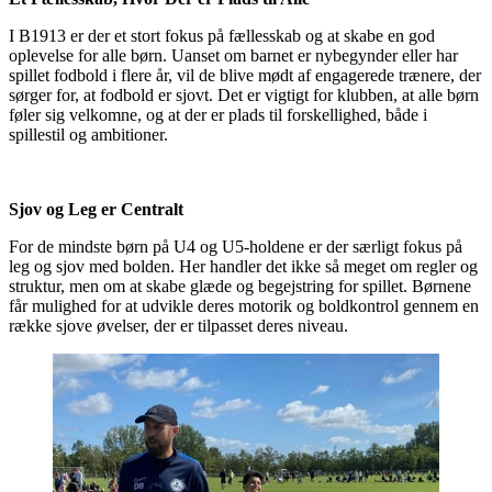
I B1913 er der et stort fokus på fællesskab og at skabe en god
oplevelse for alle børn. Uanset om barnet er nybegynder eller har
spillet fodbold i flere år, vil de blive mødt af engagerede trænere, der
sørger for, at fodbold er sjovt. Det er vigtigt for klubben, at alle børn
føler sig velkomne, og at der er plads til forskellighed, både i
spillestil og ambitioner.
Sjov og Leg er Centralt
For de mindste børn på U4 og U5-holdene er der særligt fokus på
leg og sjov med bolden. Her handler det ikke så meget om regler og
struktur, men om at skabe glæde og begejstring for spillet. Børnene
får mulighed for at udvikle deres motorik og boldkontrol gennem en
række sjove øvelser, der er tilpasset deres niveau.