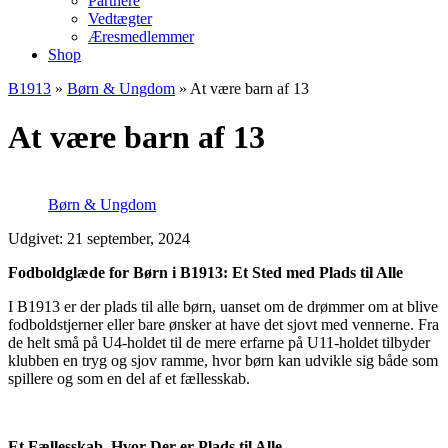
Partnere
Vedtægter
Æresmedlemmer
Shop
B1913
»
Børn & Ungdom
»
At være barn af 13
At være barn af 13
Børn & Ungdom
Udgivet: 21 september, 2024
Fodboldglæde for Børn i B1913: Et Sted med Plads til Alle
I B1913 er der plads til alle børn, uanset om de drømmer om at blive
fodboldstjerner eller bare ønsker at have det sjovt med vennerne. Fra
de helt små på U4-holdet til de mere erfarne på U11-holdet tilbyder
klubben en tryg og sjov ramme, hvor børn kan udvikle sig både som
spillere og som en del af et fællesskab.
Et Fællesskab, Hvor Der er Plads til Alle