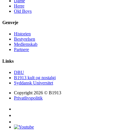
Dame
Herre
Old Boys
Genveje
Historien
Bestyrelsen
Medlemskab
Partnere
Links
DBU
B1913 kult og nostalgi
Syddansk Universitet
Copyright 2026 © B1913
Privatlivspolitik