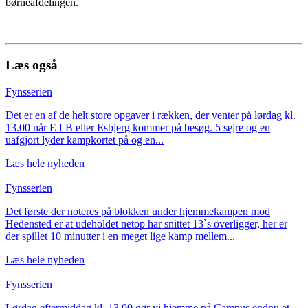
børneafdelingen.
Læs også
Fynsserien
Det er en af de helt store opgaver i rækken, der venter på lørdag kl.
13.00 når E f B eller Esbjerg kommer på besøg. 5 sejre og en
uafgjort lyder kampkortet på og en...
Læs hele nyheden
Fynsserien
Det første der noteres på blokken under hjemmekampen mod
Hedensted er at udeholdet netop har snittet 13`s overligger, her er
der spillet 10 minutter i en meget lige kamp mellem...
Læs hele nyheden
Fynsserien
Lørdag eftermiddag kl. 13.00 gør vi hjemme på Campus endnu et