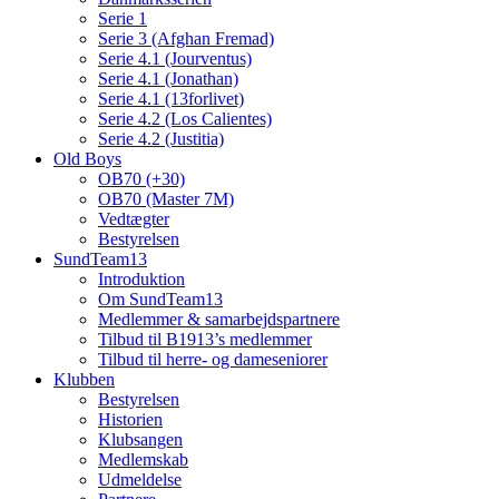
Serie 1
Serie 3 (Afghan Fremad)
Serie 4.1 (Jourventus)
Serie 4.1 (Jonathan)
Serie 4.1 (13forlivet)
Serie 4.2 (Los Calientes)
Serie 4.2 (Justitia)
Old Boys
OB70 (+30)
OB70 (Master 7M)
Vedtægter
Bestyrelsen
SundTeam13
Introduktion
Om SundTeam13
Medlemmer & samarbejdspartnere
Tilbud til B1913’s medlemmer
Tilbud til herre- og dameseniorer
Klubben
Bestyrelsen
Historien
Klubsangen
Medlemskab
Udmeldelse