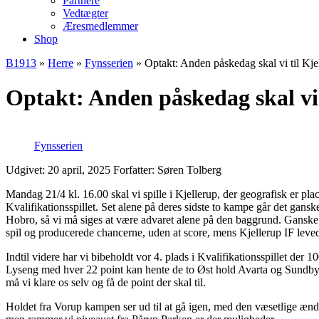
Partnere
Vedtægter
Æresmedlemmer
Shop
B1913
»
Herre
»
Fynsserien
»
Optakt: Anden påskedag skal vi til Kje
Optakt: Anden påskedag skal vi 
Fynsserien
Udgivet: 20 april, 2025
Forfatter: Søren Tolberg
Mandag 21/4 kl. 16.00 skal vi spille i Kjellerup, der geografisk er p
Kvalifikationsspillet. Set alene på deres sidste to kampe går det ga
Hobro, så vi må siges at være advaret alene på den baggrund. Ganske v
spil og producerede chancerne, uden at score, mens Kjellerup IF leve
Indtil videre har vi bibeholdt vor 4. plads i Kvalifikationsspillet der
Lyseng med hver 22 point kan hente de to Øst hold Avarta og Sundby B
må vi klare os selv og få de point der skal til.
Holdet fra Vorup kampen ser ud til at gå igen, med den væsetlige ændring