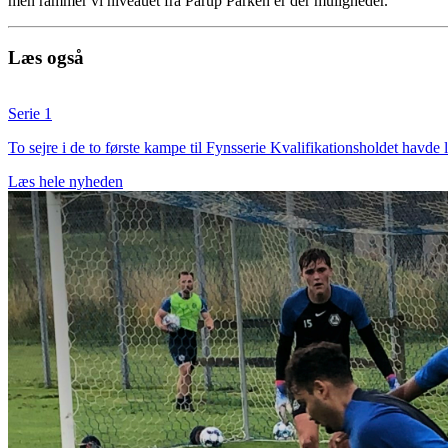
men rammer vi niveauet fra Pårup Parken er der muligheder.
Læs også
Serie 1
To sejre i de to første kampe til Fynsserie Kvalifikationsholdet havde 
Læs hele nyheden