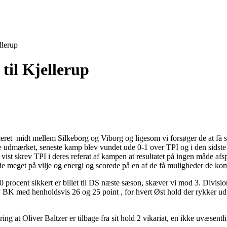
llerup
til Kjellerup
laceret midt mellem Silkeborg og Viborg og ligesom vi forsøger de at få
nske udmærket, seneste kamp blev vundet ude 0-1 over TPI og i den sids
ist skrev TPI i deres referat af kampen at resultatet på ingen måde af
de meget på vilje og energi og scorede på en af de få muligheder de ko
 100 procent sikkert er billet til DS næste sæson, skæver vi mod 3. Divi
K med henholdsvis 26 og 25 point , for hvert Øst hold der rykker ud k
 at Oliver Baltzer er tilbage fra sit hold 2 vikariat, en ikke uvæsentlig