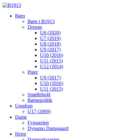
Børn
Børn i B1913
Drenge
U6 (2020)
U7 (2019)
U8 (2018)
U9 (2017)
U10 (2016)
U11 (2015)
U12 (2014)
Piger
U9 (2017)
U10 (2016)
U11 (2015)
Smølfebold
Børnepolitik
Ungdom
U17 (2009)
Dame
Fynsserien
Dynamo Damsgaard
Herre
Danmarksserien