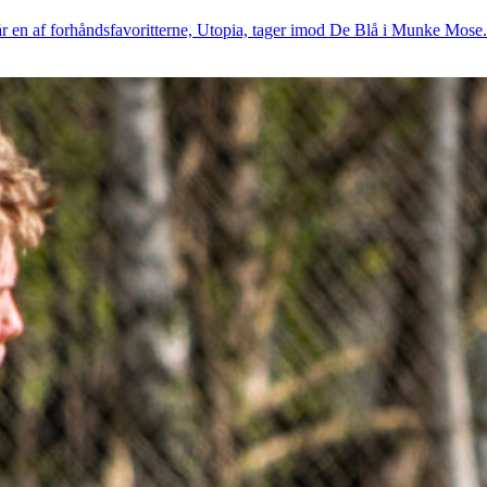
år en af forhåndsfavoritterne, Utopia, tager imod De Blå i Munke Mose.