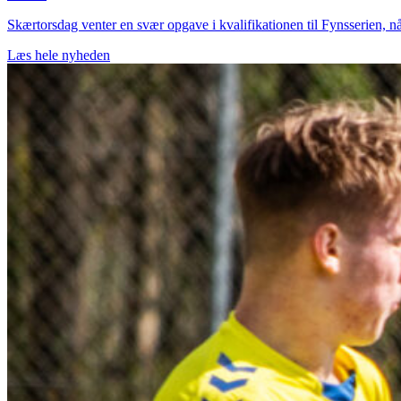
Skærtorsdag venter en svær opgave i kvalifikationen til Fynsserien, n
Læs hele nyheden