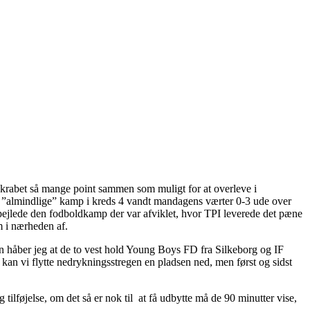
 skrabet så mange point sammen som muligt for at overleve i
te ”almindlige” kamp i kreds 4 vandt mandagens værter 0-3 ude over
spejlede den fodboldkamp der var afviklet, hvor TPI leverede det pæne
m i nærheden af.
sion håber jeg at de to vest hold Young Boys FD fra Silkeborg og IF
an vi flytte nedrykningsstregen en pladsen ned, men først og sidst
 tilføjelse, om det så er nok til at få udbytte må de 90 minutter vise,