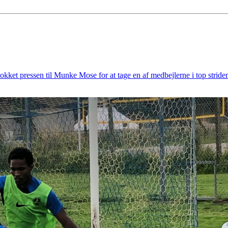
lokket pressen til Munke Mose for at tage en af medbejlerne i top striden