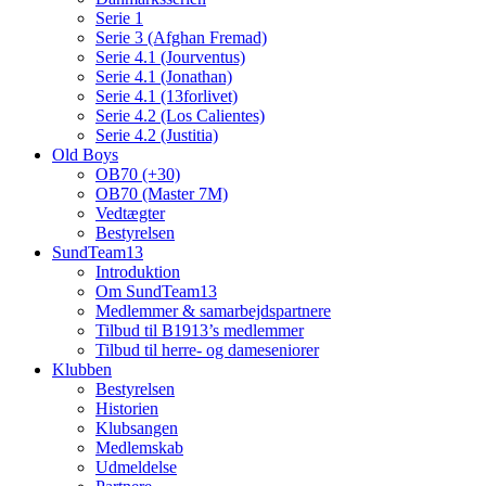
Serie 1
Serie 3 (Afghan Fremad)
Serie 4.1 (Jourventus)
Serie 4.1 (Jonathan)
Serie 4.1 (13forlivet)
Serie 4.2 (Los Calientes)
Serie 4.2 (Justitia)
Old Boys
OB70 (+30)
OB70 (Master 7M)
Vedtægter
Bestyrelsen
SundTeam13
Introduktion
Om SundTeam13
Medlemmer & samarbejdspartnere
Tilbud til B1913’s medlemmer
Tilbud til herre- og dameseniorer
Klubben
Bestyrelsen
Historien
Klubsangen
Medlemskab
Udmeldelse