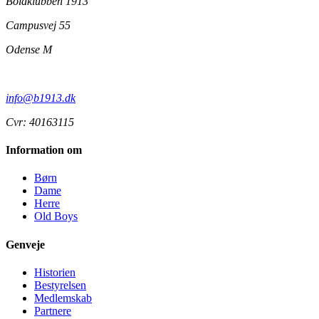
Boldklubben 1913
Campusvej 55
Odense M
info@b1913.dk
Cvr: 40163115
Information om
Børn
Dame
Herre
Old Boys
Genveje
Historien
Bestyrelsen
Medlemskab
Partnere