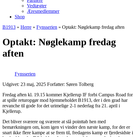
Partnere
Vedtægter
Æresmedlemmer
Shop
B1913
»
Herre
»
Fynsserien
»
Optakt: Nøglekamp fredag aften
Optakt: Nøglekamp fredag
aften
Fynsserien
Udgivet: 23 maj, 2025
Forfatter: Søren Tolberg
Fredag aften kl. 19.15 kommer Kjellerup IF forbi Campus Road for
at spille returopgør mod hjemmeholdet B1913, der i den grad har
revanche til gode for det urimelige 2-1 nederlag fra 21. april i
Kjellerup.
Det bliver sværere og sværere at slå pointtab hen med
bemærkningen om, kom igen vi vinder den næste kamp, for der er
snart ikke flere kampe at se frem til, fredagens kamp er fjerdesidste i