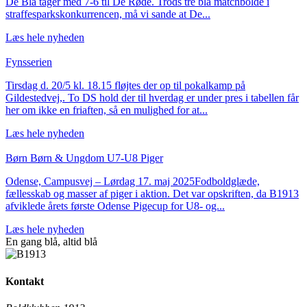
De Blå tager med 7-6 til De Røde. Trods tre blå matchbolde i
straffesparkskonkurrencen, må vi sande at De...
Læs hele nyheden
Fynsserien
Tirsdag d. 20/5 kl. 18.15 fløjtes der op til pokalkamp på
Gildestedvej,. To DS hold der til hverdag er under pres i tabellen får
her om ikke en friaften, så en mulighed for at...
Læs hele nyheden
Børn
Børn & Ungdom
U7-U8 Piger
Odense, Campusvej – Lørdag 17. maj 2025Fodboldglæde,
fællesskab og masser af piger i aktion. Det var opskriften, da B1913
afviklede årets første Odense Pigecup for U8- og...
Læs hele nyheden
En gang blå,
altid
blå
Kontakt