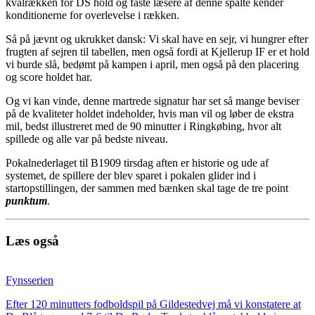
kvalrækken for DS hold og faste læsere af denne spalte kender
konditionerne for overlevelse i rækken.
Så på jævnt og ukrukket dansk: Vi skal have en sejr, vi hungrer efter
frugten af sejren til tabellen, men også fordi at Kjellerup IF er et hold
vi burde slå, bedømt på kampen i april, men også på den placering
og score holdet har.
Og vi kan vinde, denne martrede signatur har set så mange beviser
på de kvaliteter holdet indeholder, hvis man vil og løber de ekstra
mil, bedst illustreret med de 90 minutter i Ringkøbing, hvor alt
spillede og alle var på bedste niveau.
Pokalnederlaget til B1909 tirsdag aften er historie og ude af
systemet, de spillere der blev sparet i pokalen glider ind i
startopstillingen, der sammen med bænken skal tage de tre point
punktum
.
Læs også
Fynsserien
Efter 120 minutters fodboldspil på Gildestedvej må vi konstatere at