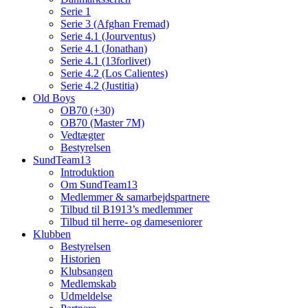
Serie 1
Serie 3 (Afghan Fremad)
Serie 4.1 (Jourventus)
Serie 4.1 (Jonathan)
Serie 4.1 (13forlivet)
Serie 4.2 (Los Calientes)
Serie 4.2 (Justitia)
Old Boys
OB70 (+30)
OB70 (Master 7M)
Vedtægter
Bestyrelsen
SundTeam13
Introduktion
Om SundTeam13
Medlemmer & samarbejdspartnere
Tilbud til B1913’s medlemmer
Tilbud til herre- og dameseniorer
Klubben
Bestyrelsen
Historien
Klubsangen
Medlemskab
Udmeldelse