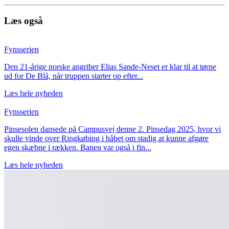
Læs også
Fynsserien
Den 21-årige norske angriber Elias Sande-Neset er klar til at tørne
ud for De Blå, når truppen starter op efter...
Læs hele nyheden
Fynsserien
Pinsesolen dansede på Campusvej denne 2. Pinsedag 2025, hvor vi
skulle vinde over Ringkøbing i håbet om stadig at kunne afgøre
egen skæbne i rækken. Banen var også i fin...
Læs hele nyheden