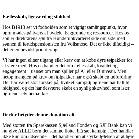
Fællesskab, ligeværd og stolthed
Hos B1913 ser vi fodbolden som et vigtigt samlingspunkt, hvor
børn mødes på tværs af bydele, baggrunde og ressourcer. Hos os
spiller direktørens søn fra Hunderupkvarteret side om side med
sønnen til førtidspensionisten fra Vollsmose. Det er ikke tilfældigt –
det er en bevidst prioritering.
Vi har ingen elitær tilgang eller krav om at købe dyre tøjpakker for
at være med. Hos os handler det om fællesskab, kvalitet og
engagement – uanset om man spiller på A- eller D-niveau. Men
netop manglen på krav om tøjpakker har også skabt en udfordring:
Der har været stor forskel på, hvilket kamptøj børnene har haft til
rådighed, og det har desværre skabt en synlig skævhed, som især
børnene selv bemærker.
Derfor betyder denne donation alt
Med støtten fra Sparekassen Sjælland Fonden og SJF Bank kan vi
nu give ALLE børn det samme flotte, blå sæt kamptøj. Det handler
ikke kun om udseende – det handler om at styrke følelsen af at høre