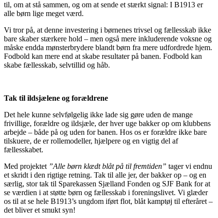
til, om at stå sammen, og om at sende et stærkt signal: I B1913 er
alle børn lige meget værd.
Vi tror på, at denne investering i børnenes trivsel og fællesskab ikke
bare skaber stærkere hold – men også mere inkluderende voksne og
måske endda mønsterbrydere blandt børn fra mere udfordrede hjem.
Fodbold kan mere end at skabe resultater på banen. Fodbold kan
skabe fællesskab, selvtillid og håb.
Tak til ildsjælene og forældrene
Det hele kunne selvfølgelig ikke lade sig gøre uden de mange
frivillige, forældre og ildsjæle, der hver uge bakker op om klubbens
arbejde – både på og uden for banen. Hos os er forældre ikke bare
tilskuere, de er rollemodeller, hjælpere og en vigtig del af
fællesskabet.
Med projektet
”Alle børn klædt blåt på til fremtiden”
tager vi endnu
et skridt i den rigtige retning. Tak til alle jer, der bakker op – og en
særlig, stor tak til Sparekassen Sjælland Fonden og SJF Bank for at
se værdien i at støtte børn og fællesskab i foreningslivet. Vi glæder
os til at se hele B1913’s ungdom iført flot, blåt kamptøj til efteråret –
det bliver et smukt syn!