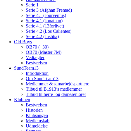
Serie 1
Serie 3 (Afghan Fremad)
Serie 4.1 (Jourventus)
Serie 4.1 (Jonathan)
Serie 4.1 (13forlivet)
Serie 4.2 (Los Calientes)
Serie 4.2 (Justitia)
Old Boys
OB70 (+30)
OB70 (Master 7M)
Vedtægter
Bestyrelsen
SundTeam13
Introduktion
Om SundTeam13
Medlemmer & samarbejdspartnere
Tilbud til B1913’s medlemmer
Tilbud til herre- og dameseniorer
Klubben
Bestyrelsen
Historien
Klubsangen
Medlemskab
Udmeldelse