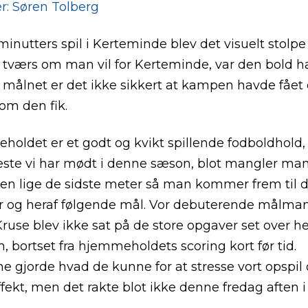
er: Søren Tolberg
 minutters spil i Kerteminde blev det visuelt stolpe
å tværs om man vil for Kerteminde, var den bold h
 målnet er det ikke sikkert at kampen havde fået 
som den fik.
oldet er et godt og kvikt spillende fodboldhold,
te vi har mødt i denne sæson, blot mangler man
n lige de sidste meter så man kommer frem til d
r og heraf følgende mål. Vor debuterende målma
ruse blev ikke sat på de store opgaver set over he
 bortset fra hjemmeholdets scoring kort før tid.
e gjorde hvad de kunne for at stresse vort opspil 
fekt, men det rakte blot ikke denne fredag aften i