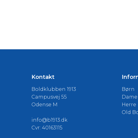
Kontakt
Infor
Boldklubben 1913
Børn
Campusvej 55
Dame
Odense M
Herre
Old B
info@b1913.dk
Cvr: 40163115