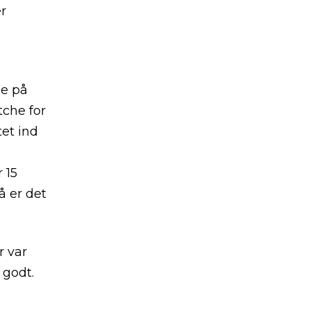
r
ne på
che for
et ind
 15
å er det
r var
 godt.