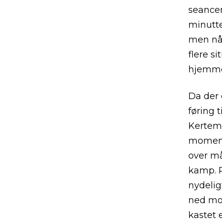
seancen
minutte
men når
flere s
hjemmeh
Da der e
føring 
Kertemi
moment 
over må
kamp. R
nydelig
ned mo
kastet 