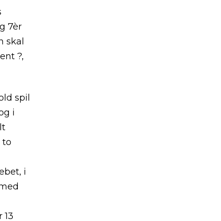
s
g 7èr
n skal
ent ?,
ld spil
og i
lt
 to
bet, i
r med
m
 13