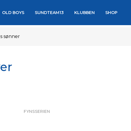
OLD BOYS
SUNDTEAM13
KLUBBEN
SHOP
s sønner
ver
FYNSSERIEN