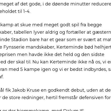
r meget af det gode, i de døende minutter reducere
oldet til 1-4.
kamp at skue med meget godt spil fra begge
ber, tabellen lyver aldrig og fortæller at gæster
nde Stadion bare har et gear som er svært at mat
te Fynsserie mandskaber, Kerteminde bød helhjert
eprisen men havde ikke det held og den sidste
ed der skal til. Nu kan Kerteminde ikke nå os, vi er
oran med 5 kampe igen og vi er bedst indbyrdes, s
f.
mål fik Jakob Kruse en godkendt debut, uden at de
r de store redninger, hertil fremstår defensiven for