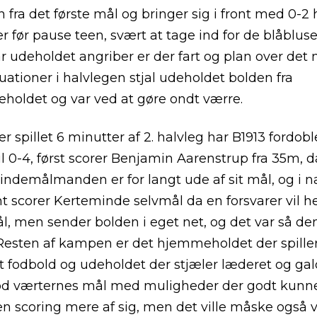
 fra det første mål og bringer sig i front med 0-2 h
r før pause teen, svært at tage ind for de blåblus
 udeholdet angriber er der fart og plan over det m
ituationer i halvlegen stjal udeholdet bolden fra
oldet og var ved at gøre ondt værre.
r spillet 6 minutter af 2. halvleg har B1913 fordobl
til 0-4, først scorer Benjamin Aarenstrup fra 35m, d
ndemålmanden er for langt ude af sit mål, og i 
scorer Kerteminde selvmål da en forsvarer vil h
l, men sender bolden i eget net, og det var så de
esten af kampen er det hjemmeholdet der spille
t fodbold og udeholdet der stjæler læderet og ga
d værternes mål med muligheder der godt kunn
en scoring mere af sig, men det ville måske også 