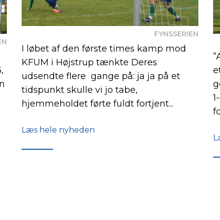
FYNSSERIEN
EN
I løbet af den første times kamp mod
”
KFUM i Højstrup tænkte Deres
,
e
udsendte flere gange på: ja ja på et
en
g
tidspunkt skulle vi jo tabe,
1
hjemmeholdet førte fuldt fortjent...
f
Læs hele nyheden
L