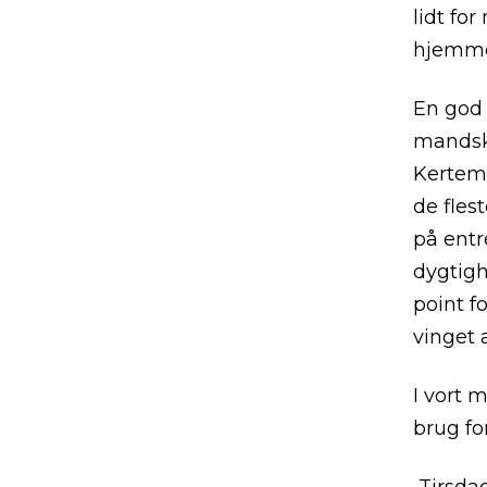
lidt fo
hjemmeh
En god 
mandska
Kertemi
de fles
på entr
dygtigh
point f
vinget a
I vort 
brug fo