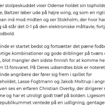
ter stolpeskuddet viser Odense holdet sin tophold
, Baltzer løber ude på højre wing, og som en rigti
han ind mod midten og ser Stokholm, der hvor ha
 så står det 0-1 på den elektroniske måltavle, fortj
fodbold.
nde er startet bedst og fortsætter det pæne fodbo
tige kombinationer og gode driblinger på tværs 
 blot mangler den sidste finnish for at komme he
 13 forsvaret. På Deres udsendtes blok er noteret
nde angribere der fører sig frem i spillet for
oldet, Lasse Fogtmann og Jakob Moltrup i angre
ven ses en erfaren Christian Overby, der dirigere
ne og har et utroligt godt træf på bolden. Ligeso
publikummet ventede på en udligning, gentager