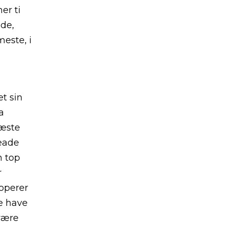
er ti
ede,
este, i
et sin
a
næste
eade
n top
r
loperer
e have
være