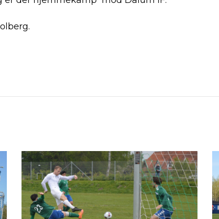
g er der hjemmekamp mod Dalum IF.
Tolberg.