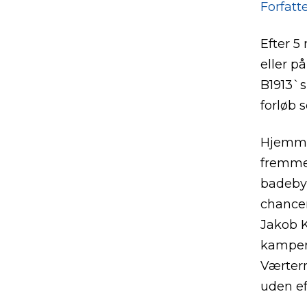
Forfatt
Efter 5
eller p
B1913`s
forløb 
Hjemmeh
fremmes
badebye
chance
Jakob K
kampen,
Værtern
uden ef