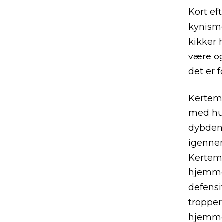
Kort ef
kynisme
kikker 
være og
det er 
Kertemi
med hur
dybden,
igennem
Kertemi
hjemmeh
defensi
tropper
hjemme