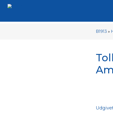
B1913
»
Tol
Am
Udgivet