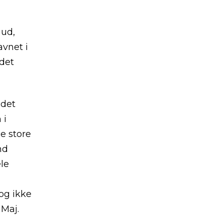
 ud,
avnet i
det
 det
 i
e store
nd
le
og ikke
 Maj.