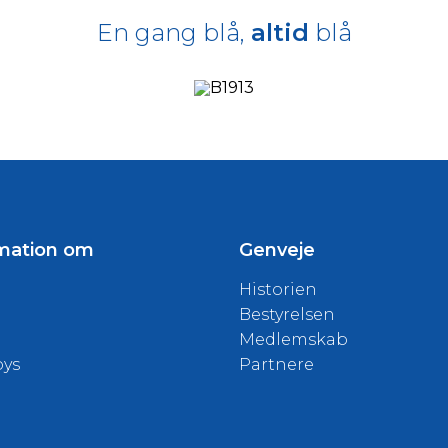
En gang blå,
altid
blå
mation om
Genveje
Historien
Bestyrelsen
Medlemskab
oys
Partnere