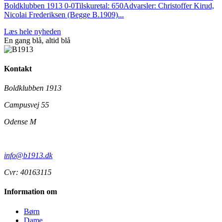
Boldklubben 1913 0-0Tilskuretal: 650Advarsler: Christoffer Kirud,
Nicolai Frederiksen (Begge B.1909)...
Læs hele nyheden
En gang blå,
altid
blå
Kontakt
Boldklubben 1913
Campusvej 55
Odense M
info@b1913.dk
Cvr: 40163115
Information om
Børn
Dame