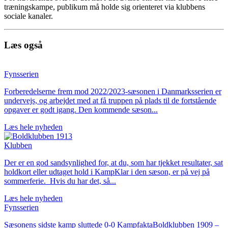
træningskampe, publikum må holde sig orienteret via klubbens
sociale kanaler.
Læs også
Fynsserien
Forberedelserne frem mod 2022/2023-sæsonen i Danmarksserien er
undervejs, og arbejdet med at få truppen på plads til de fortstående
opgaver er godt igang. Den kommende sæson...
Læs hele nyheden
Klubben
Der er en god sandsynlighed for, at du, som har tjekket resultater, sat
holdkort eller udtaget hold i KampKlar i den sæson, er på vej på
sommerferie. Hvis du har det, så...
Læs hele nyheden
Fynsserien
Sæsonens sidste kamp sluttede 0-0 KampfaktaBoldklubben 1909 –