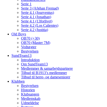
Serie 1
Serie 3 (Afghan Fremad)
Serie 4.1 (Jourventus)
Serie 4.1 (Jonathan)
Serie 4.1 (13forlivet)
Serie 4.2 (Los Calientes)
Serie 4.2 (Justitia)
Old Boys
OB70 (+30)
OB70 (Master 7M)
Vedtægter
Bestyrelsen
SundTeam13
Introduktion
Om SundTeam13
Medlemmer & samarbejdspartnere
Tilbud til B1913’s medlemmer
Tilbud til herre- og dameseniorer
Klubben
Bestyrelsen
Historien
Klubsangen
Medlemskab
Udmeldelse