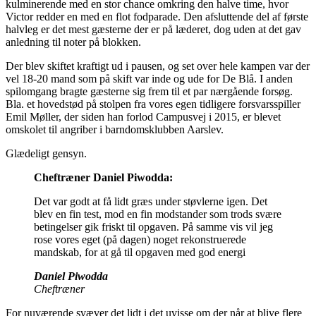
kulminerende med en stor chance omkring den halve time, hvor
Victor redder en med en flot fodparade. Den afsluttende del af første
halvleg er det mest gæsterne der er på læderet, dog uden at det gav
anledning til noter på blokken.
Der blev skiftet kraftigt ud i pausen, og set over hele kampen var der
vel 18-20 mand som på skift var inde og ude for De Blå. I anden
spilomgang bragte gæsterne sig frem til et par nærgående forsøg.
Bla. et hovedstød på stolpen fra vores egen tidligere forsvarsspiller
Emil Møller, der siden han forlod Campusvej i 2015, er blevet
omskolet til angriber i barndomsklubben Aarslev.
Glædeligt gensyn.
Cheftræner Daniel Piwodda:
Det var godt at få lidt græs under støvlerne igen. Det
blev en fin test, mod en fin modstander som trods svære
betingelser gik friskt til opgaven. På samme vis vil jeg
rose vores eget (på dagen) noget rekonstruerede
mandskab, for at gå til opgaven med god energi
Daniel Piwodda
Cheftræner
For nuværende svæver det lidt i det uvisse om der når at blive flere