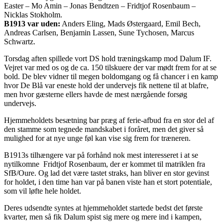
Easter – Mo Amin – Jonas Bendtzen – Fridtjof Rosenbaum –
Nicklas Stokholm.
B1913 var uden:
Anders Eling, Mads Østergaard, Emil Bech,
Andreas Carlsen, Benjamin Lassen, Sune Tychosen, Marcus
Schwartz.
Torsdag aften spillede vort DS hold træningskamp mod Dalum IF.
Vejret var med os og de ca. 150 tilskuere der var mødt frem for at se
bold. De blev vidner til megen boldomgang og få chancer i en kamp
hvor De Blå var eneste hold der undervejs fik nettene til at blafre,
men hvor gæsterne ellers havde de mest nærgående forsøg
undervejs.
Hjemmeholdets besætning bar præg af ferie-afbud fra en stor del af
den stamme som tegnede mandskabet i foråret, men det giver så
mulighed for at nye unge føl kan vise sig frem for træneren.
B1913s tilhængere var på forhånd nok mest interesseret i at se
nytilkomne Fridtjof Rosenbaum, der er kommet til matriklen fra
SfB/Oure. Og lad det være tastet straks, han bliver en stor gevinst
for holdet, i den time han var på banen viste han et stort potentiale,
som vil løfte hele holdet.
Deres udsendte syntes at hjemmeholdet startede bedst det første
kvarter, men så fik Dalum spist sig mere og mere ind i kampen,