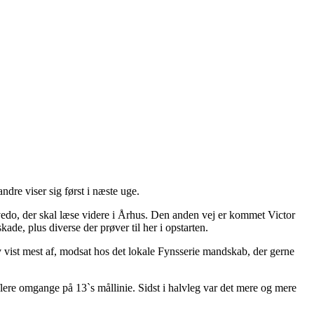
ndre viser sig først i næste uge.
vedo, der skal læse videre i Århus. Den anden vej er kommet Victor
e, plus diverse der prøver til her i opstarten.
v vist mest af, modsat hos det lokale Fynsserie mandskab, der gerne
 flere omgange på 13`s mållinie. Sidst i halvleg var det mere og mere