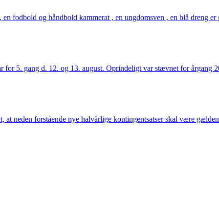
 en fodbold og håndbold kammerat , en ungdomsven , en blå dreng er gå
r for 5. gang d. 12. og 13. august. Oprindeligt var stævnet for årgang
t, at neden forstående nye halvårlige kontingentsatser skal være gældend