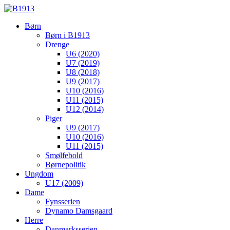
Børn
Børn i B1913
Drenge
U6 (2020)
U7 (2019)
U8 (2018)
U9 (2017)
U10 (2016)
U11 (2015)
U12 (2014)
Piger
U9 (2017)
U10 (2016)
U11 (2015)
Smølfebold
Børnepolitik
Ungdom
U17 (2009)
Dame
Fynsserien
Dynamo Damsgaard
Herre
Danmarksserien