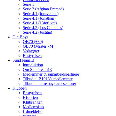
Serie 1
Serie 3 (Afghan Fremad)
Serie 4.1 (Jourventus)
Serie 4.1 (Jonathan)
Serie 4.1 (13forlivet)
Serie 4.2 (Los Calientes)
Serie 4.2 (Justitia)
Old Boys
OB70 (+30)
OB70 (Master 7M)
Vedtægter
Bestyrelsen
SundTeam13
Introduktion
Om SundTeam13
Medlemmer & samarbejdspartnere
Tilbud til B1913’s medlemmer
Tilbud til herre- og dameseniorer
Klubben
Bestyrelsen
Historien
Klubsangen
Medlemskab
Udmeldelse