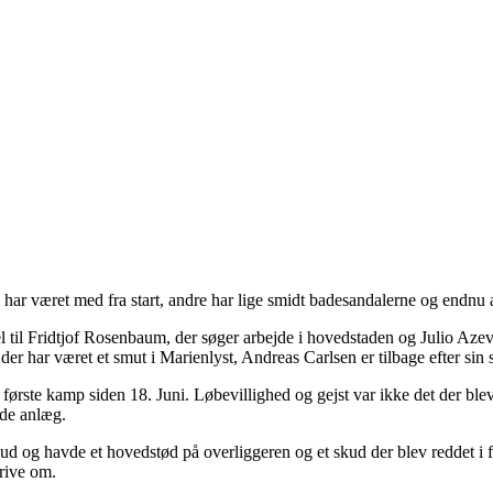
e har været med fra start, andre har lige smidt badesandalerne og endnu a
el til Fridtjof Rosenbaum, der søger arbejde i hovedstaden og Julio Aze
r været et smut i Marienlyst, Andreas Carlsen er tilbage efter sin skad
 første kamp siden 18. Juni. Løbevillighed og gejst var ikke det der ble
ede anlæg.
st ud og havde et hovedstød på overliggeren og et skud der blev reddet i
rive om.