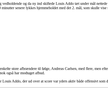
t og vedholdende og da ny ind skiftede Louis Addo tæt under mål netted
 minutter senere lykkes hjemmeholdet med det 2. mål, som skulle vise s
nkelte store afbrændere til følge, Andreas Carlsen, med flere, men eft
d nok også har modtaget afbud.
er Louis Addo, der ud over at score var yders aktiv både offensivt som d