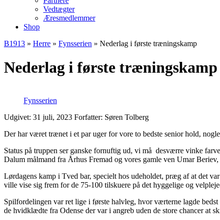
Partnere
Vedtægter
Æresmedlemmer
Shop
B1913
»
Herre
»
Fynsserien
»
Nederlag i første træningskamp
Nederlag i første træningskamp
Fynsserien
Udgivet: 31 juli, 2023
Forfatter: Søren Tolberg
Der har været trænet i et par uger for vore to bedste senior hold, nogl
Status på truppen ser ganske fornuftig ud, vi må desværre vinke farv
Dalum målmand fra Århus Fremad og vores gamle ven Umar Beriev, der ha
Lørdagens kamp i Tved bar, specielt hos udeholdet, præg af at det var
ville vise sig frem for de 75-100 tilskuere på det hyggelige og velplej
Spilfordelingen var ret lige i første halvleg, hvor værterne lagde bed
de hvidklædte fra Odense der var i angreb uden de store chancer at sk