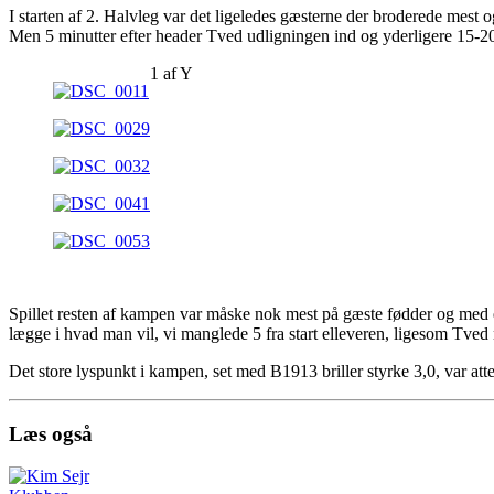
I starten af 2. Halvleg var det ligeledes gæsterne der broderede mes
Men 5 minutter efter header Tved udligningen ind og yderligere 15-20
1
af
Y
Spillet resten af kampen var måske nok mest på gæste fødder og med e
lægge i hvad man vil, vi manglede 5 fra start elleveren, ligesom Tve
Det store lyspunkt i kampen, set med B1913 briller styrke 3,0, var att
Læs også