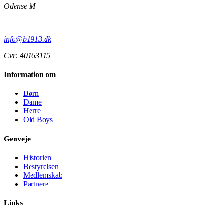
Odense M
info@b1913.dk
Cvr: 40163115
Information om
Børn
Dame
Herre
Old Boys
Genveje
Historien
Bestyrelsen
Medlemskab
Partnere
Links