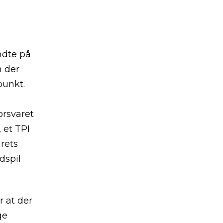
ndte på
n der
punkt.
orsvaret
 et TPI
rets
dspil
 at der
ge