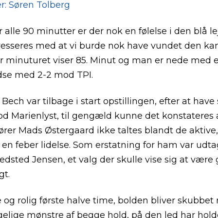
er: Søren Tolberg
 alle 90 minutter er der nok en følelse i den blå lej
esseres med at vi burde nok have vundet den ka
 minuturet viser 85. Minut og man er nede med en
redse med 2-2 mod TPI.
Bech var tilbage i start opstillingen, efter at have
d Marienlyst, til gengæld kunne det konstateres 
ører Mads Østergaard ikke taltes blandt de aktiv
 en feber lidelse. Som erstatning for ham var udta
edsted Jensen, et valg der skulle vise sig at være
gt.
e og rolig første halve time, bolden bliver skubbet 
gelige mønstre af begge hold, på den led har hol