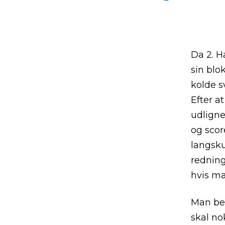
Da 2. H
sin blo
kolde s
Efter a
udligne
og scor
langsku
redning
hvis ma
Man bev
skal no