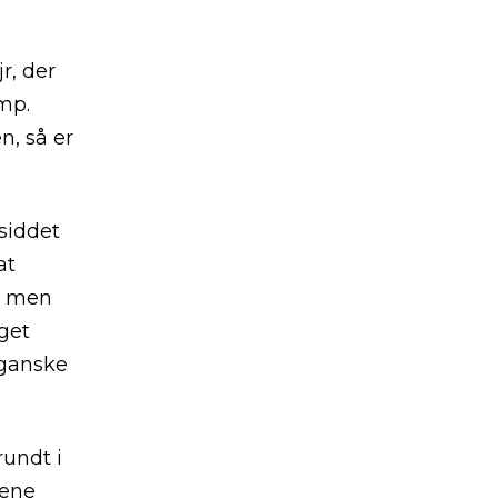
r, der
mp.
, så er
 siddet
at
e, men
get
 ganske
rundt i
dene