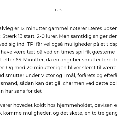
1
af
Y
alvleg er 12 minutter gammel noterer Deres udse
k: Stærk 13 start, 2-0 lurer. Men samtidig sniger de
ved sig ind, TPI får vel også muligheder på et tids
t have være tæt på ved en times spil fik gæsterne
t efter 65. Minutter, da en angriber smutter forbi f
er. Og med 20 minutter igen bliver slemt til værre,
d smutter under Victor og i mål, forårets og efterå
smand, sådan kan det gå, charmen ved dette bol
n har sans for det.
arer hovedet koldt hos hjemmeholdet, devisen er
k komme muligheder, og det skete, en to tre gan