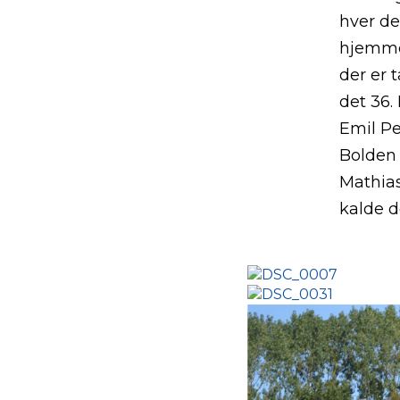
hver de
hjemmeh
der er 
det 36.
Emil Pe
Bolden
Mathias
kalde d