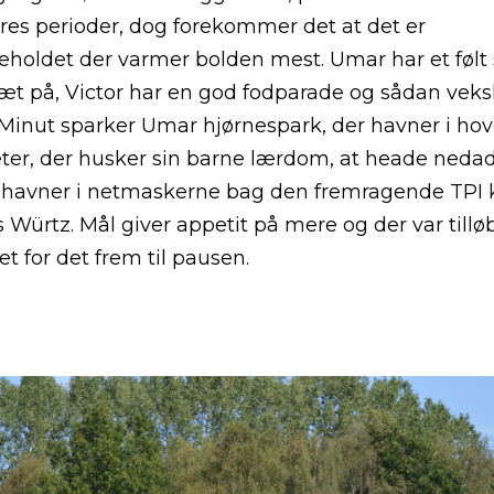
res perioder, dog forekommer det at det er
oldet der varmer bolden mest. Umar har et følt
tæt på, Victor har en god fodparade og sådan veksle
 Minut sparker Umar hjørnespark, der havner i ho
ter, der husker sin barne lærdom, at heade nedad
 havner i netmaskerne bag den fremragende TPI 
 Würtz. Mål giver appetit på mere og der var tilløb
et for det frem til pausen.