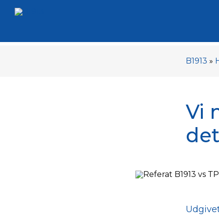
B1913
»
Vi 
det
Udgivet