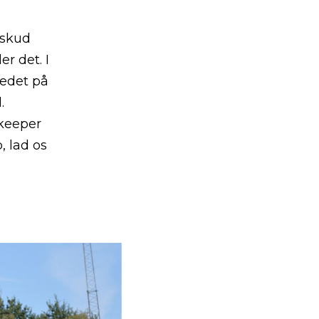
 skud
r det. I
vedet på
.
keeper
, lad os