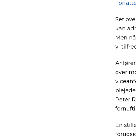
Forfatt
Set over
kan adr
Men når
vi tilf
Anfører 
over mo
viceanf
plejede
Peter R
fornufti
En still
forudsi