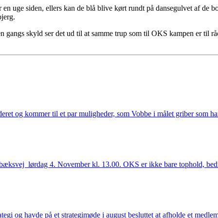
en uge siden, ellers kan de blå blive kørt rundt på dansegulvet af de b
jerg.
n gangs skyld ser det ud til at samme trup som til OKS kampen er til råd
eret og kommer til et par muligheder, som Vobbe i målet griber som han s
erbæksvej lørdag 4. November kl. 13.00. OKS er ikke bare tophold, bedre
ategi og havde på et strategimøde i august besluttet at afholde et medl