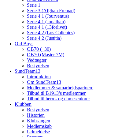
Serie 1
Serie 3 (Afghan Fremad)
Serie 4.1 (Jourventus)
Serie 4.1 (Jonathan)
Serie 4.1 (13forlivet)
Serie 4.2 (Los Calientes)
Serie 4.2 (Justitia)
Old Boys
OB70 (+30)
OB70 (Master 7M)
Vedtægter
Bestyrelsen
SundTeam13
Introduktion
Om SundTeam13
Medlemmer & samarbejdspartnere
Tilbud til B1913’s medlemmer
Tilbud til herre- og dameseniorer
Klubben
Bestyrelsen
Historien
Klubsangen
Medlemskab
Udmeldelse