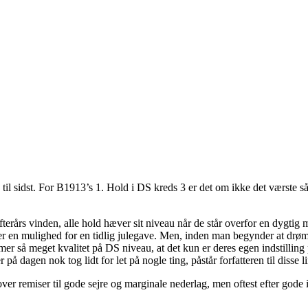
til sidst. For B1913’s 1. Hold i DS kreds 3 er det om ikke det værste s
i efterårs vinden, alle hold hæver sit niveau når de står overfor en dyg
ger der en mulighed for en tidlig julegave. Men, inden man begynder at d
r så meget kvalitet på DS niveau, at det kun er deres egen indstilling p
 dagen nok tog lidt for let på nogle ting, påstår forfatteren til disse l
over remiser til gode sejre og marginale nederlag, men oftest efter gode 