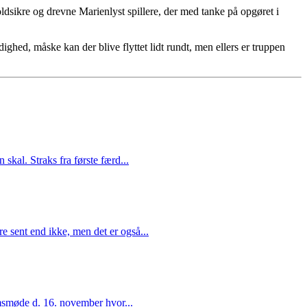
oldsikre og drevne Marienlyst spillere, der med tanke på opgøret i
ighed, måske kan der blive flyttet lidt rundt, men ellers er truppen
kal. Straks fra første færd...
 sent end ikke, men det er også...
emsmøde d. 16. november hvor...