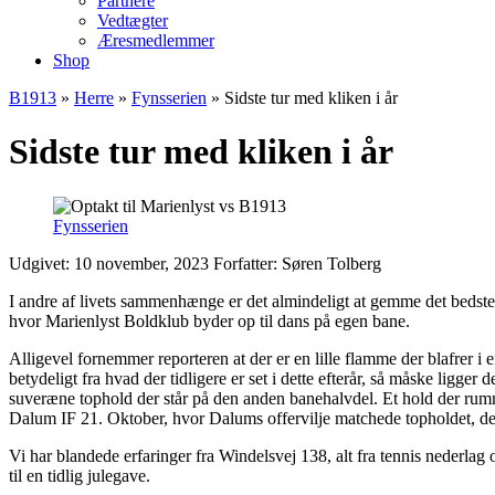
Partnere
Vedtægter
Æresmedlemmer
Shop
B1913
»
Herre
»
Fynsserien
»
Sidste tur med kliken i år
Sidste tur med kliken i år
Fynsserien
Udgivet: 10 november, 2023
Forfatter: Søren Tolberg
I andre af livets sammenhænge er det almindeligt at gemme det bedste 
hvor Marienlyst Boldklub byder op til dans på egen bane.
Alligevel fornemmer reporteren at der er en lille flamme der blafrer 
betydeligt fra hvad der tidligere er set i dette efterår, så måske lig
suveræne tophold der står på den anden banehalvdel. Et hold der rumme
Dalum IF 21. Oktober, hvor Dalums offervilje matchede topholdet, der på
Vi har blandede erfaringer fra Windelsvej 138, alt fra tennis nederlag 
til en tidlig julegave.