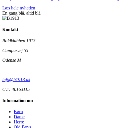
Læs hele nyheden
En gang blå,
altid
blå
Kontakt
Boldklubben 1913
Campusvej 55
Odense M
info@b1913.dk
Cvr: 40163115
Information om
Børn
Dame
Herre
Old Boys