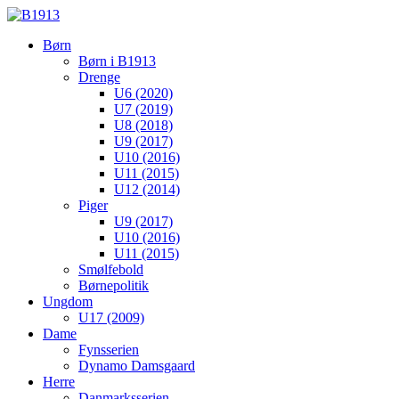
Børn
Børn i B1913
Drenge
U6 (2020)
U7 (2019)
U8 (2018)
U9 (2017)
U10 (2016)
U11 (2015)
U12 (2014)
Piger
U9 (2017)
U10 (2016)
U11 (2015)
Smølfebold
Børnepolitik
Ungdom
U17 (2009)
Dame
Fynsserien
Dynamo Damsgaard
Herre
Danmarksserien