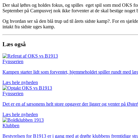
Der skal løftes og holdes fokus, og spilles eget spil som mod OKS for 
September på Campusvej nok ikke forventer at de skal bestige noget b
Og hvordan ser så den blå trup ud til årets sidste kamp?. For en sjælde
intakt fra sidste uges kamp.
Læs også
Fynsserien
Kampen starter lidt som forventet, hjemmeholdet spiller rundt med læd
Læs hele nyheden
Fynsserien
Det er en af sæsonens helt store opgaver der ligger og venter på Øst
Læs hele nyheden
Klubben
Bestyrelsen for B1913 er i gang med at drøfte klubbens fremtidige str