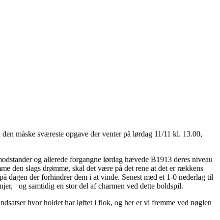
å den måske sværeste opgave der venter på lørdag 11/11 kl. 13.00,
tig modstander og allerede forgangne lørdag hævede B1913 deres niveau
rømme den slags drømme, skal det være på det rene at det er rækkens
å dagen der forhindrer dem i at vinde. Senest med et 1-0 nederlag til
injer, og samtidig en stor del af charmen ved dette boldspil.
indsatser hvor holdet har løftet i flok, og her er vi fremme ved nøglen