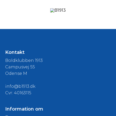
Kontakt
Boldklubben 1913
Campusvej 55
Odense M
info@b1913.dk
Cvr: 40163115
Information om