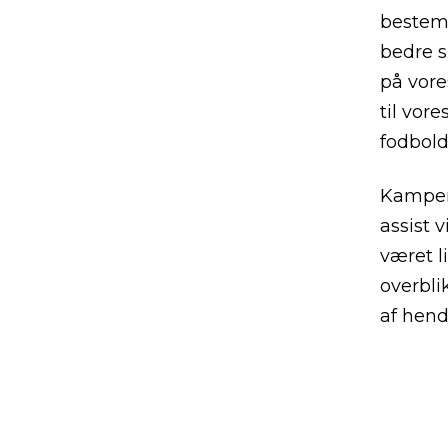
bestemt
bedre s
på vore
til vor
fodbold
Kampens
assist v
været l
overbli
af hend