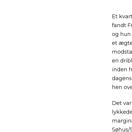
Et kvar
fandt F
og hun 
et ægte
modsta
en drib
inden h
dagens 
hen ove
Det var
lykkede
margina
Søhus/S