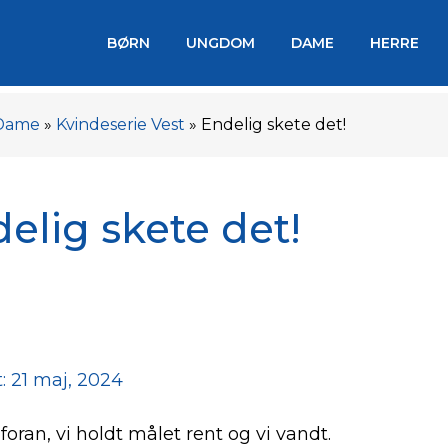
BØRN
UNGDOM
DAME
HERRE
Dame
»
Kvindeserie Vest
»
Endelig skete det!
elig skete det!
: 21 maj, 2024
foran, vi holdt målet rent og vi vandt.