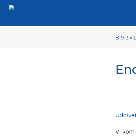
B1913
»
End
Udgivet
Vi kom 