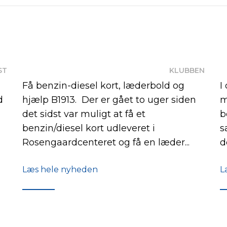
ST
KLUBBEN
Få benzin-diesel kort, læderbold og
I
d
hjælp B1913. Der er gået to uger siden
m
det sidst var muligt at få et
b
benzin/diesel kort udleveret i
s
Rosengaardcenteret og få en læder...
d
Læs hele nyheden
L