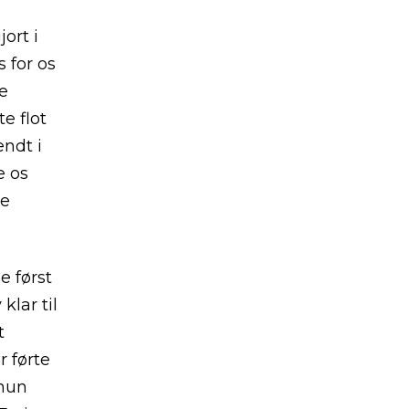
ort i
s for os
e
e flot
endt i
e os
de
 først
klar til
t
r førte
 hun