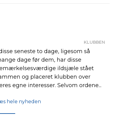
KLUBBEN
 disse seneste to dage, ligesom så
ange dage før dem, har disse
emærkelsesværdige ildsjæle stået
ammen og placeret klubben over
eres egne interesser. Selvom ordene...
æs hele nyheden