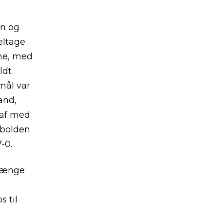
en og
eltage
ime, med
ldt
ål var
and,
 af med
t bolden
-0.
 længe
s til