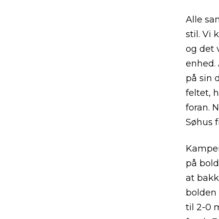
Alle sa
stil. V
og det 
enhed. 
på sin 
feltet,
foran. 
Søhus f
Kampen 
på bold
at bakk
bolden 
til 2-0