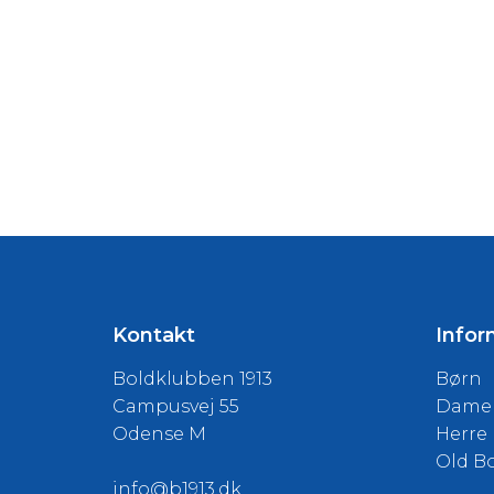
Kontakt
Infor
Boldklubben 1913
Børn
Campusvej 55
Dame
Odense M
Herre
Old B
info@b1913.dk