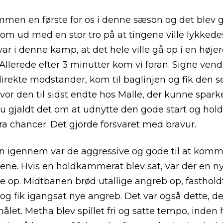
mmen en første for os i denne sæson og det blev gj
i kom ud med en stor tro på at tingene ville lykkede
var i denne kamp, at det hele ville gå op i en højer
Allerede efter 3 minutter kom vi foran. Signe vendt
direkte modstander, kom til baglinjen og fik den s
 hvor den til sidst endte hos Malle, der kunne spark
Nu gjaldt det om at udnytte den gode start og hol
ra chancer. Det gjorde forsvaret med bravur.
igennem var de aggressive og gode til at komme
ene. Hvis en holdkammerat blev sat, var der en ny 
e op. Midtbanen brød utallige angreb op, fasthold
og fik igangsat nye angreb. Det var også dette, de
 målet. Metha blev spillet fri og satte tempo, inden