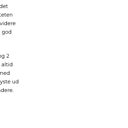
 det
teten
 videre
e god
og 2
 altid
 med
lyste ud
ndere.