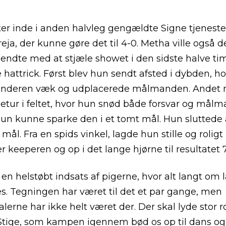
ter inde i anden halvleg gengældte Signe tjenest
reja, der kunne gøre det til 4-0. Metha ville også d
endte med at stjæle showet i den sidste halve t
 hattrick. Først blev hun sendt afsted i dybden, ho
nderen væk og udplacerede målmanden. Andet m
letur i feltet, hvor hun snød både forsvar og målm
un kunne sparke den i et tomt mål. Hun sluttede
mål. Fra en spids vinkel, lagde hun stille og rolig
r keeperen og op i det lange hjørne til resultatet 7
 en helstøbt indsats af pigerne, hvor alt langt om
s. Tegningen har været til det et par gange, men
lerne har ikke helt været der. Der skal lyde stor ro
tige, som kampen igennem bød os op til dans og