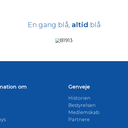
En gang blå,
altid
blå
mation om
Genveje
Historien
Bestyrelsen
Medlemskab
oys
Partnere