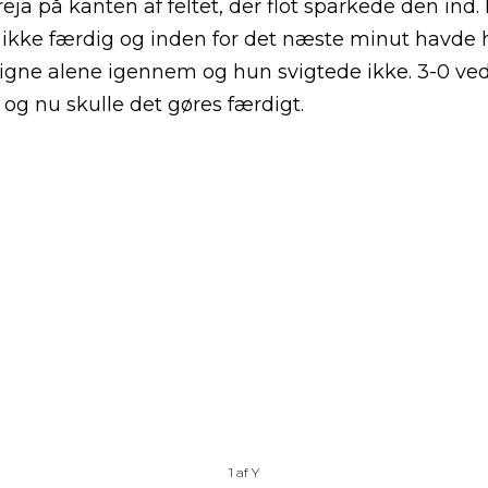
reja på kanten af feltet, der flot sparkede den ind. 
t ikke færdig og inden for det næste minut havde
igne alene igennem og hun svigtede ikke. 3-0 ve
og nu skulle det gøres færdigt.
1
af
Y