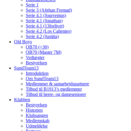
Serie 1
Serie 3 (Afghan Fremad)
Serie 4.1 (Jourventus)
Serie 4.1 (Jonathan)
Serie 4.1 (13forlivet)
Serie 4.2 (Los Calientes)
Serie 4.2 (Justitia)
Old Boys
OB70 (+30)
OB70 (Master 7M)
Vedtægter
Bestyrelsen
SundTeam13
Introduktion
Om SundTeam13
Medlemmer & samarbejdspartnere
Tilbud til B1913’s medlemmer
Tilbud til herre- og dameseniorer
Klubben
Bestyrelsen
Historien
Klubsangen
Medlemskab
Udmeldelse