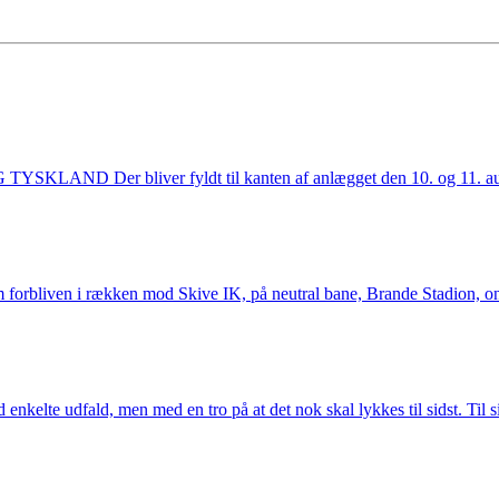
 bliver fyldt til kanten af anlægget den 10. og 11. august nå
 forbliven i rækken mod Skive IK, på neutral bane, Brande Stadion, ons
nkelte udfald, men med en tro på at det nok skal lykkes til sidst. Til s