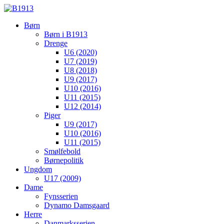
Børn
Børn i B1913
Drenge
U6 (2020)
U7 (2019)
U8 (2018)
U9 (2017)
U10 (2016)
U11 (2015)
U12 (2014)
Piger
U9 (2017)
U10 (2016)
U11 (2015)
Smølfebold
Børnepolitik
Ungdom
U17 (2009)
Dame
Fynsserien
Dynamo Damsgaard
Herre
Danmarksserien