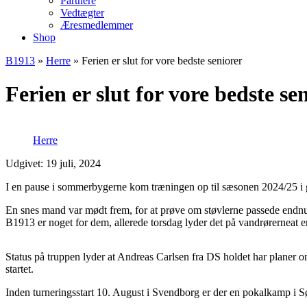
Partnere
Vedtægter
Æresmedlemmer
Shop
B1913
»
Herre
»
Ferien er slut for vore bedste seniorer
Ferien er slut for vore bedste se
Herre
Udgivet: 19 juli, 2024
I en pause i sommerbygerne kom træningen op til sæsonen 2024/25 i ga
En snes mand var mødt frem, for at prøve om støvlerne passede endnu,
B1913 er noget for dem, allerede torsdag lyder det på vandrørerneat e
Status på truppen lyder at Andreas Carlsen fra DS holdet har planer o
startet.
Inden turneringsstart 10. August i Svendborg er der en pokalkamp i S