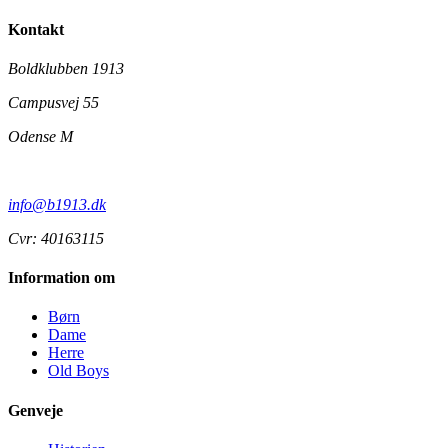
Kontakt
Boldklubben 1913
Campusvej 55
Odense M
info@b1913.dk
Cvr: 40163115
Information om
Børn
Dame
Herre
Old Boys
Genveje