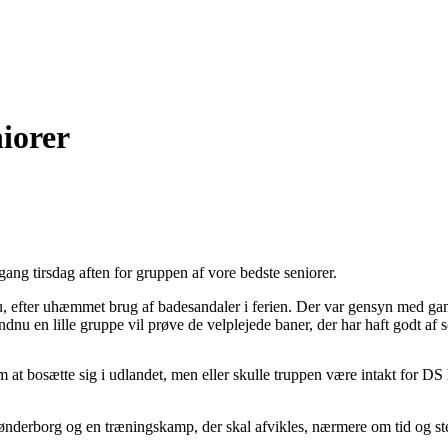
niorer
ng tirsdag aften for gruppen af vore bedste seniorer.
 efter uhæmmet brug af badesandaler i ferien. Der var gensyn med gamle
ndnu en lille gruppe vil prøve de velplejede baner, der har haft godt a
m at bosætte sig i udlandet, men eller skulle truppen være intakt for 
ønderborg og en træningskamp, der skal afvikles, nærmere om tid og ste