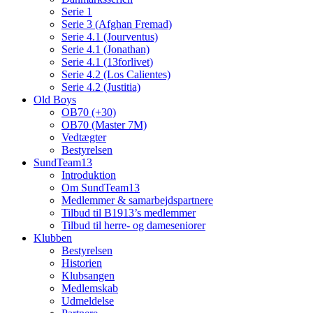
Serie 1
Serie 3 (Afghan Fremad)
Serie 4.1 (Jourventus)
Serie 4.1 (Jonathan)
Serie 4.1 (13forlivet)
Serie 4.2 (Los Calientes)
Serie 4.2 (Justitia)
Old Boys
OB70 (+30)
OB70 (Master 7M)
Vedtægter
Bestyrelsen
SundTeam13
Introduktion
Om SundTeam13
Medlemmer & samarbejdspartnere
Tilbud til B1913’s medlemmer
Tilbud til herre- og dameseniorer
Klubben
Bestyrelsen
Historien
Klubsangen
Medlemskab
Udmeldelse