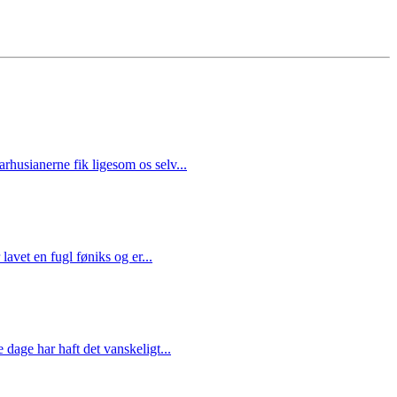
rhusianerne fik ligesom os selv...
avet en fugl føniks og er...
 dage har haft det vanskeligt...