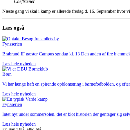
Cheftræner
Næste gang vi skal i kamp er allerede fredag d. 16. September hvor 
Læs også
Fynsserien
Brabrand IF gæster Campus søndag kl. 13 Den anden af fire hjemmekamp
Læs hele nyheden
Børn
Vi har længe haft en spirende opblomstring i børnefodbolden, og efter 
Læs hele nyheden
Fynsserien
Intet nyt under sommersolen, det er blot historien der gentager sig sel
Læs hele nyheden
En gang blå,
altid
blå