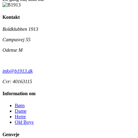
Kontakt
Boldklubben 1913
Campusvej 55
Odense M
info@b1913.dk
Cvr: 40163115
Information om
Børn
Dame
Herre
Old Boys
Genveje