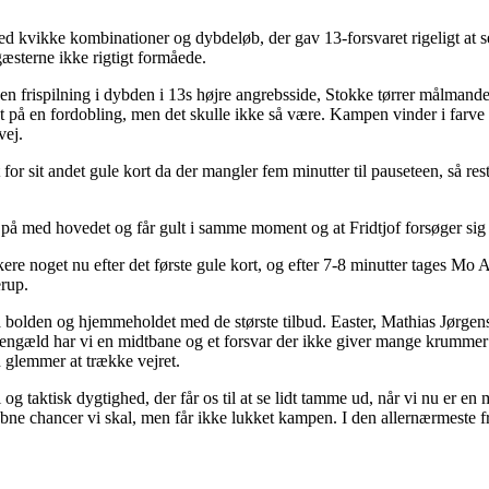
ed kvikke kombinationer og dybdeløb, der gav 13-forsvaret rigeligt at s
gæsterne ikke rigtigt formåede.
n frispilning i dybden i 13s højre angrebsside, Stokke tørrer målmande
t på en fordobling, men det skulle ikke så være. Kampen vinder i farve og
vej.
sit andet gule kort da der mangler fem minutter til pauseteen, så rest
æt på med hovedet og får gult i samme moment og at Fridtjof forsøger sig
kere noget nu efter det første gule kort, og efter 7-8 minutter tages Mo 
rup.
 bolden og hjemmeholdet med de største tilbud. Easter, Mathias Jørge
engæld har vi en midtbane og et forsvar der ikke giver mange krummer v
glemmer at trække vejret.
og taktisk dygtighed, der får os til at se lidt tamme ud, når vi nu er e
åbne chancer vi skal, men får ikke lukket kampen. I den allernærmeste frem