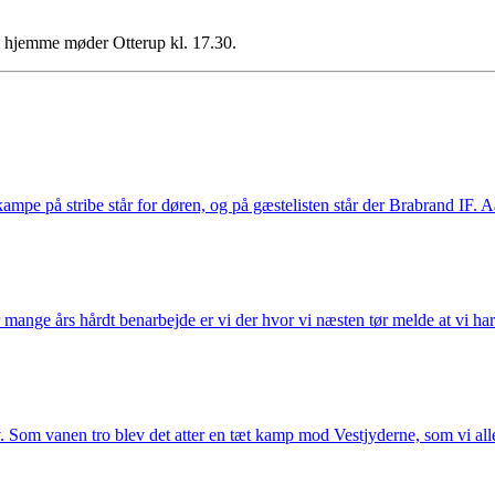
vi hjemme møder Otterup kl. 17.30.
e på stribe står for døren, og på gæstelisten står der Brabrand IF. Aa
mange års hårdt benarbejde er vi der hvor vi næsten tør melde at vi har l
v. Som vanen tro blev det atter en tæt kamp mod Vestjyderne, som vi alle