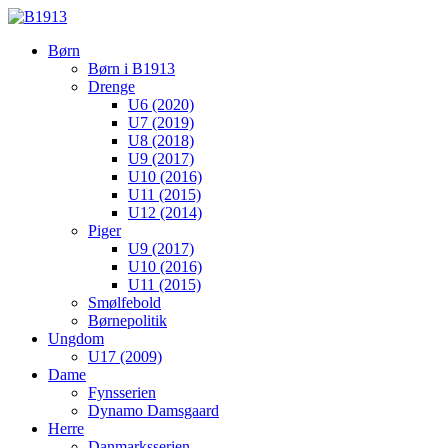
Børn
Børn i B1913
Drenge
U6 (2020)
U7 (2019)
U8 (2018)
U9 (2017)
U10 (2016)
U11 (2015)
U12 (2014)
Piger
U9 (2017)
U10 (2016)
U11 (2015)
Smølfebold
Børnepolitik
Ungdom
U17 (2009)
Dame
Fynsserien
Dynamo Damsgaard
Herre
Danmarksserien