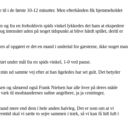
e til i de første 10-12 minutter. Men efterhånden fik hjemmeholdet
n og fra en forholdsvis spids vinkel lykkedes det ham at ekspedere
 intensitet uden på noget tidspunkt at blive hårdt spillet, dertil er
en af opgøret er det en mand i undertal for gæsterne, ikke noget man
 tæt under mål fra en spids vinkel, 1-0 ved pause.
Amin ud samme vej efter at han ligeledes har set gult. Det betyder
nsen og såmænd også Frank Nielsen har alle hver på deres måde
æk til modstandernes sultne angribere, ja ja centringer,
n mand mere end dem i hele anden halvleg. Det er som om at vi
tid skal vi sætte to sejre sammen i træk, så vi kan få lidt luft i