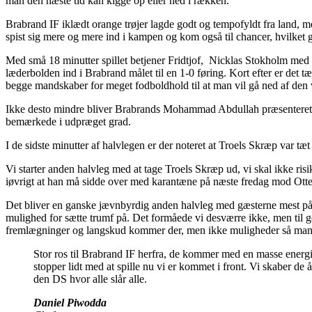
man den næste tid kan kigge op eller ned i rækken.
Brabrand IF iklædt orange trøjer lagde godt og tempofyldt fra land, m
spist sig mere og mere ind i kampen og kom også til chancer, hvilket 
Med små 18 minutter spillet betjener Fridtjof, Nicklas Stokholm med e
læderbolden ind i Brabrand målet til en 1-0 føring. Kort efter er det tæ
begge mandskaber for meget fodboldhold til at man vil gå ned af den 
Ikke desto mindre bliver Brabrands Mohammad Abdullah præsenteret for 
bemærkede i udpræget grad.
I de sidste minutter af halvlegen er der noteret at Troels Skræp var t
Vi starter anden halvleg med at tage Troels Skræp ud, vi skal ikke risi
iøvrigt at han må sidde over med karantæne på næste fredag mod Otte
Det bliver en ganske jævnbyrdig anden halvleg med gæsterne mest på
mulighed for sætte trumf på. Det formåede vi desværre ikke, men til g
fremlægninger og langskud kommer der, men ikke muligheder så man 
Stor ros til Brabrand IF herfra, de kommer med en masse energi 
stopper lidt med at spille nu vi er kommet i front. Vi skaber de 
den DS hvor alle slår alle.
Daniel Piwodda