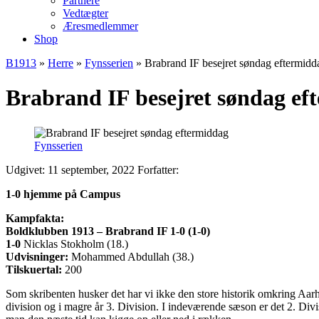
Partnere
Vedtægter
Æresmedlemmer
Shop
B1913
»
Herre
»
Fynsserien
»
Brabrand IF besejret søndag eftermidd
Brabrand IF besejret søndag ef
Fynsserien
Udgivet: 11 september, 2022
Forfatter:
1-0 hjemme på Campus
Kampfakta:
Boldklubben 1913 – Brabrand IF 1-0 (1-0)
1-0
Nicklas Stokholm (18.)
Udvisninger:
Mohammed Abdullah (38.)
Tilskuertal:
200
Som skribenten husker det har vi ikke den store historik omkring Aarh
division og i magre år 3. Division. I indeværende sæson er det 2. D