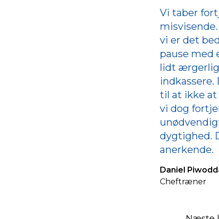
Vi taber for
misvisende. V
vi er det be
pause med en
lidt ærgerlig
indkassere. 
til at ikke 
vi dog fortj
unødvendigt
dygtighed. D
anerkende.
Daniel Piwodd
Cheftræner
Næste 