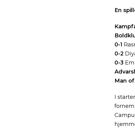
En spil
Kampf
Boldklu
0-1
Ras
0-2
Diy
0-3
Emi
Advars
Man of
I start
fornem
Campus 
hjemme