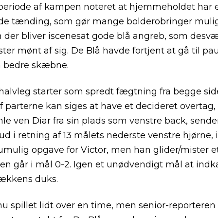
periode af kampen noteret at hjemmeholdet har 
de tænding, som gør mange bolderobringer muli
 der bliver iscenesat gode blå angreb, som desvæ
ster mønt af sig. De Blå havde fortjent at gå til pa
 bedre skæbne.
alvleg starter som spredt fægtning fra begge sid
f parterne kan siges at have et decideret overtag, i
le ven Diar fra sin plads som venstre back, sende
kud i retning af 13 målets nederste venstre hjørne, 
mulig opgave for Victor, men han glider/mister et
en går i mål 0-2. Igen et unødvendigt mål at indk
 rækkens duks.
nu spillet lidt over en time, men senior-reporteren