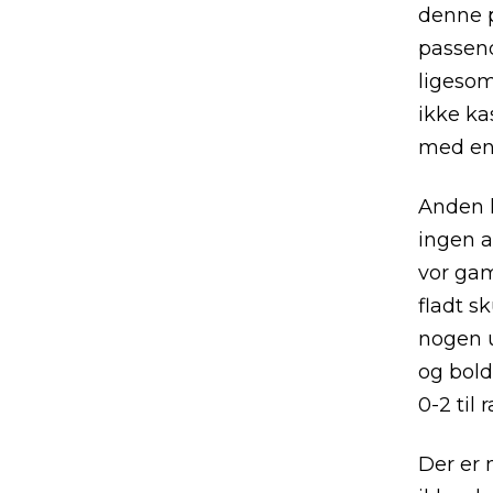
denne 
passen
ligesom
ikke ka
med en
Anden h
ingen a
vor gam
fladt s
nogen u
og bold
0-2 til
Der er 