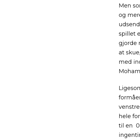
Men som
og mere
udsendt
spillet
gjorde
at skue
med ind
Mohama
Ligesom
formåen
venstre
hele fo
til en 0
ingenti