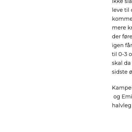
ikke sl
leve ti
kommer 
mere kr
der før
igen få
til 0-3
skal da
sidste 
Kampen 
og Emil
halvleg 