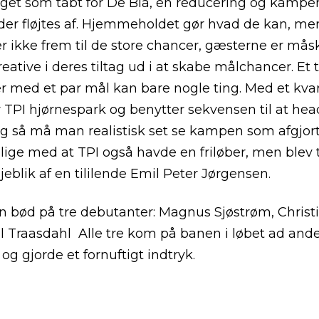
aget som tabt for De Blå, en reducering og kampen
l der fløjtes af. Hjemmeholdet gør hvad de kan, me
ikke frem til de store chancer, gæsterne er måsk
eative i deres tiltag ud i at skabe målchancer. Et
er med et par mål kan bare nogle ting. Med et kva
r TPI hjørnespark og benytter sekvensen til at hea
 og så må man realistisk set se kampen som afgjort
 lige med at TPI også havde en friløber, men blev t
øjeblik af en tililende Emil Peter Jørgensen.
bød på tre debutanter: Magnus Sjøstrøm, Christi
 Traasdahl Alle tre kom på banen i løbet ad and
og gjorde et fornuftigt indtryk.