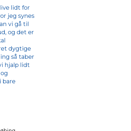
ve lidt for
vor jeg synes
n vi gå til
d, og det er
kal
ret dygtige
ning så taber
 hjalp lidt
 og
i bare
købing