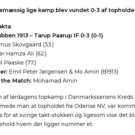
lemæssig lige kamp blev vundet 0-3 af topholde
akta
:
bben 1913 – Tarup Paarup IF 0-3 (0-1)
mus Skovgaard (33.)
ar Hamza Ali (62.)
l Paaske (77.)
ler:
Emil Peter Jørgensen & Mo Amin (B1913)
 the Match:
Mohamad Amin
en af lørdagens topkamp i Danmarksseriens Kreds
mede man at topholdet fra Odense NV, var komme
for at svinge takt-stokken og ligesom vise det bl
hold hvem der ligger nummer et.