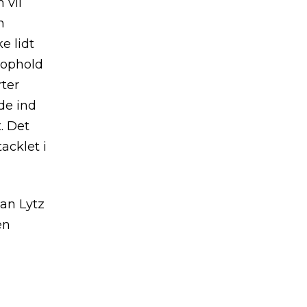
 vil
n
e lidt
 tophold
rter
de ind
. Det
acklet i
an Lytz
en