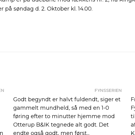
er på søndag d. 2. Oktober kl. 14.00.
EN
FYNSSERIEN
Godt begyndt er halvt fuldendt, siger et
F
gammelt mundheld, så med en 1-0
F
føring efter to minutter hjemme mod
t
Otterup B&IK tegnede alt godt. Det
a
en
endte også godt, men først...
K