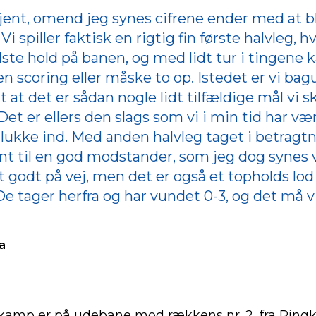
tjent, omend jeg synes cifrene ender med at bli
i spiller faktisk en rigtig fin første halvleg, h
dste hold på banen, og med lidt tur i tingene ka
 scoring eller måske to op. Istedet er vi bagu
t at det er sådan nogle lidt tilfældige mål vi s
Det er ellers den slags som vi i min tid har væ
at lukke ind. Med anden halvleg taget i betragt
ent til en god modstander, som jeg dog synes vi
 godt på vej, men det er også et topholds lod
e tager herfra og har vundet 0-3, og det må v
a
kamp er på udebane mod rækkens nr. 2, fra Ring