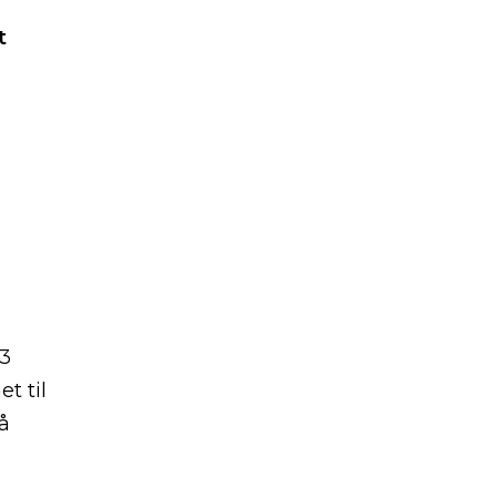
t
 3
t til
å