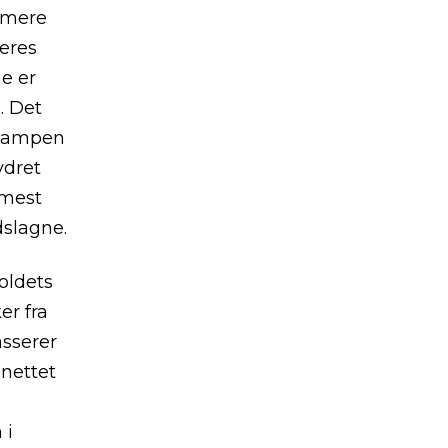
 mere
eres
e er
. Det
 kampen
ydret
 mest
slagne.
oldets
er fra
asserer
 nettet
 i