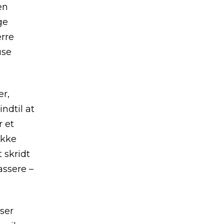
en
ge
rre
use
er,
ndtil at
r et
ikke
 skridt
assere –
 ser