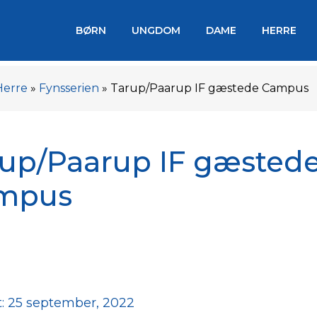
BØRN
UNGDOM
DAME
HERRE
Herre
»
Fynsserien
»
Tarup/Paarup IF gæstede Campus
up/Paarup IF gæsted
mpus
: 25 september, 2022