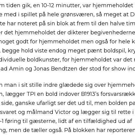
 tiden gik, en 10-12 minutter, var hjemmeholdet
 med i spillet på hele grønsværen, så meget at D
e har noteret på sin blok at frem til den halve tim
 er det hjemmeholdet der dikterer begivenhederne
 noget godt for hjemmeholdet men også for hele
, begge hold viste endog meget pænt boldspil, kr
ividuelle boldkunster, for hjemmeholdet var det
d Amin og Jonas Bendtzen der stod for show ind
 man i sit stille indre glædede sig over hjemmeh
, lægger TPI en bold indover B1913’s forsvarsrækk
 side, ganske ufarligt ser det ud til, men bolden p
rsvaret og målmand Victor og lægger sig til rette i
-1 føring til gæsterne, lidt af en tilfældighed ud af
ng, men de tæller også. På blokken har reporteren