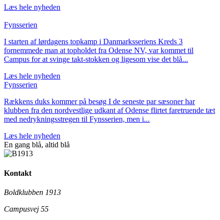
Læs hele nyheden
Fynsserien
I starten af lørdagens topkamp i Danmarksseriens Kreds 3
fornemmede man at topholdet fra Odense NV, var kommet til
Campus for at svinge takt-stokken og ligesom vise det blå...
Læs hele nyheden
Fynsserien
Rækkens duks kommer på besøg I de seneste par sæsoner har
klubben fra den nordvestlige udkant af Odense flirtet faretruende tæt
med nedrykningsstregen til Fynsserien, men i...
Læs hele nyheden
En gang blå,
altid
blå
Kontakt
Boldklubben 1913
Campusvej 55