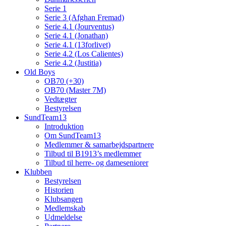
Serie 1
Serie 3 (Afghan Fremad)
Serie 4.1 (Jourventus)
Serie 4.1 (Jonathan)
Serie 4.1 (13forlivet)
Serie 4.2 (Los Calientes)
Serie 4.2 (Justitia)
Old Boys
OB70 (+30)
OB70 (Master 7M)
Vedtægter
Bestyrelsen
SundTeam13
Introduktion
Om SundTeam13
Medlemmer & samarbejdspartnere
Tilbud til B1913’s medlemmer
Tilbud til herre- og dameseniorer
Klubben
Bestyrelsen
Historien
Klubsangen
Medlemskab
Udmeldelse