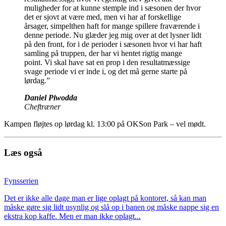
muligheder for at kunne stemple ind i sæsonen der hvor
det er sjovt at være med, men vi har af forskellige
årsager, simpelthen haft for mange spillere fraværende i
denne periode. Nu glæder jeg mig over at det lysner lidt
på den front, for i de perioder i sæsonen hvor vi har haft
samling på truppen, der har vi hentet rigtig mange
point. Vi skal have sat en prop i den resultatmæssige
svage periode vi er inde i, og det må gerne starte på
lørdag.”
Daniel Piwodda
Cheftræner
Kampen fløjtes op lørdag kl. 13:00 på OKSon Park – vel mødt.
Læs også
Fynsserien
Det er ikke alle dage man er lige oplagt på kontoret, så kan man
måske gøre sig lidt usynlig og slå op i banen og måske nappe sig en
ekstra kop kaffe. Men er man ikke oplagt...