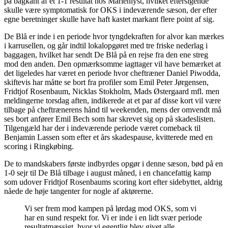
på bagkant af et 1-1 resultat hos Marienlyst, hvilket eftersigende
skulle være symptomatisk for OKS i indeværende sæson, der efter
egne beretninger skulle have haft kastet markant flere point af sig.
De Blå er inde i en periode hvor tyngdekraften for alvor kan mærkes
i karrusellen, og går indtil lokalopgøret med tre friske nederlag i
baggagen, hvilket har sendt De Blå på en rejse fra den ene streg
mod den anden. Den opmærksomme iagttager vil have bemærket at
det ligeledes har været en periode hvor cheftræner Daniel Piwodda,
skiftevis har måtte se bort fra profiler som Emil Peter Jørgensen,
Fridtjof Rosenbaum, Nicklas Stokholm, Mads Østergaard mfl. men
meldingerne torsdag aften, indikerede at et par af disse kort vil være
tilbage på cheftrænerens hånd til weekenden, mens der omvendt må
ses bort anfører Emil Bech som har skrevet sig op på skadeslisten.
Tilgengæld har der i indeværende periode været comeback til
Benjamin Lassen som efter et års skadespause, kvitterede med en
scoring i Ringkøbing.
De to mandskabers første indbyrdes opgør i denne sæson, bød på en
1-0 sejr til De Blå tilbage i august måned, i en chancefattig kamp
som udover Fridtjof Rosenbaums scoring kort efter sidebyttet, aldrig
nåede de høje tangenter for nogle af aktørerne.
Vi ser frem mod kampen på lørdag mod OKS, som vi
har en sund respekt for. Vi er inde i en lidt svær periode
resultatmæssigt, hvor vi egentlig blev givet alle