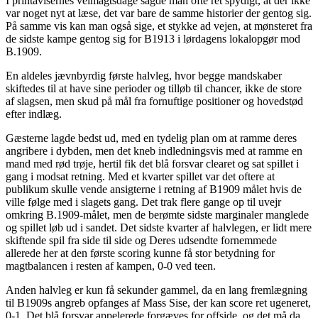
I printavisernes velmagtsdage sagde man ofte ret spydigt, at der ikke
var noget nyt at læse, det var bare de samme historier der gentog sig.
På samme vis kan man også sige, et stykke ad vejen, at mønsteret fra
de sidste kampe gentog sig for B1913 i lørdagens lokalopgør mod
B.1909.
En aldeles jævnbyrdig første halvleg, hvor begge mandskaber
skiftedes til at have sine perioder og tilløb til chancer, ikke de store
af slagsen, men skud på mål fra fornuftige positioner og hovedstød
efter indlæg.
Gæsterne lagde bedst ud, med en tydelig plan om at ramme deres
angribere i dybden, men det kneb indledningsvis med at ramme en
mand med rød trøje, hertil fik det blå forsvar clearet og sat spillet i
gang i modsat retning. Med et kvarter spillet var det oftere at
publikum skulle vende ansigterne i retning af B1909 målet hvis de
ville følge med i slagets gang. Det trak flere gange op til uvejr
omkring B.1909-målet, men de berømte sidste marginaler manglede
og spillet løb ud i sandet. Det sidste kvarter af halvlegen, er lidt mere
skiftende spil fra side til side og Deres udsendte fornemmede
allerede her at den første scoring kunne få stor betydning for
magtbalancen i resten af kampen, 0-0 ved teen.
Anden halvleg er kun få sekunder gammel, da en lang fremlægning
til B1909s angreb opfanges af Mass Sise, der kan score ret ugeneret,
0-1. Det blå forsvar appelerede forgæves for offside, og det må da