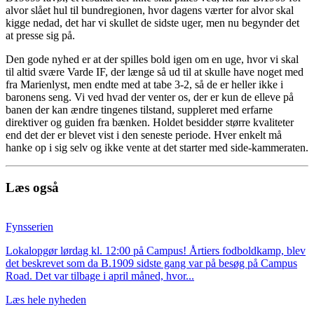
alvor slået hul til bundregionen, hvor dagens værter for alvor skal
kigge nedad, det har vi skullet de sidste uger, men nu begynder det
at presse sig på.
Den gode nyhed er at der spilles bold igen om en uge, hvor vi skal
til altid svære Varde IF, der længe så ud til at skulle have noget med
fra Marienlyst, men endte med at tabe 3-2, så de er heller ikke i
baronens seng. Vi ved hvad der venter os, der er kun de elleve på
banen der kan ændre tingenes tilstand, suppleret med erfarne
direktiver og guiden fra bænken. Holdet besidder større kvaliteter
end det der er blevet vist i den seneste periode. Hver enkelt må
hanke op i sig selv og ikke vente at det starter med side-kammeraten.
Læs også
Fynsserien
Lokalopgør lørdag kl. 12:00 på Campus! Årtiers fodboldkamp, blev
det beskrevet som da B.1909 sidste gang var på besøg på Campus
Road. Det var tilbage i april måned, hvor...
Læs hele nyheden