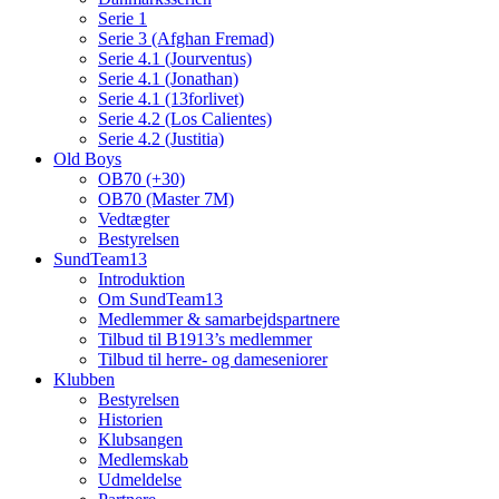
Serie 1
Serie 3 (Afghan Fremad)
Serie 4.1 (Jourventus)
Serie 4.1 (Jonathan)
Serie 4.1 (13forlivet)
Serie 4.2 (Los Calientes)
Serie 4.2 (Justitia)
Old Boys
OB70 (+30)
OB70 (Master 7M)
Vedtægter
Bestyrelsen
SundTeam13
Introduktion
Om SundTeam13
Medlemmer & samarbejdspartnere
Tilbud til B1913’s medlemmer
Tilbud til herre- og dameseniorer
Klubben
Bestyrelsen
Historien
Klubsangen
Medlemskab
Udmeldelse