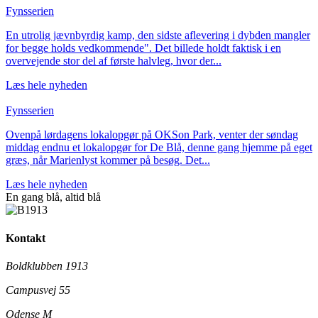
Fynsserien
En utrolig jævnbyrdig kamp, den sidste aflevering i dybden mangler
for begge holds vedkommende". Det billede holdt faktisk i en
overvejende stor del af første halvleg, hvor der...
Læs hele nyheden
Fynsserien
Ovenpå lørdagens lokalopgør på OKSon Park, venter der søndag
middag endnu et lokalopgør for De Blå, denne gang hjemme på eget
græs, når Marienlyst kommer på besøg. Det...
Læs hele nyheden
En gang blå,
altid
blå
Kontakt
Boldklubben 1913
Campusvej 55
Odense M