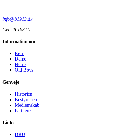
info@b1913.dk
Cvr: 40163115
Information om
Børn
Dame
Herre
Old Boys
Genveje
Historien
Bestyrelsen
Medlemskab
Partnere
Links
DBU