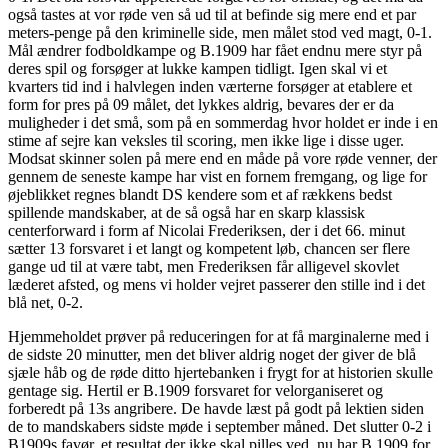
også tastes at vor røde ven så ud til at befinde sig mere end et par
meters-penge på den kriminelle side, men målet stod ved magt, 0-1.
Mål ændrer fodboldkampe og B.1909 har fået endnu mere styr på
deres spil og forsøger at lukke kampen tidligt. Igen skal vi et
kvarters tid ind i halvlegen inden værterne forsøger at etablere et
form for pres på 09 målet, det lykkes aldrig, bevares der er da
muligheder i det små, som på en sommerdag hvor holdet er inde i en
stime af sejre kan veksles til scoring, men ikke lige i disse uger.
Modsat skinner solen på mere end en måde på vore røde venner, der
gennem de seneste kampe har vist en fornem fremgang, og lige for
øjeblikket regnes blandt DS kendere som et af rækkens bedst
spillende mandskaber, at de så også har en skarp klassisk
centerforward i form af Nicolai Frederiksen, der i det 66. minut
sætter 13 forsvaret i et langt og kompetent løb, chancen ser flere
gange ud til at være tabt, men Frederiksen får alligevel skovlet
læderet afsted, og mens vi holder vejret passerer den stille ind i det
blå net, 0-2.
Hjemmeholdet prøver på reduceringen for at få marginalerne med i
de sidste 20 minutter, men det bliver aldrig noget der giver de blå
sjæle håb og de røde ditto hjertebanken i frygt for at historien skulle
gentage sig. Hertil er B.1909 forsvaret for velorganiseret og
forberedt på 13s angribere. De havde læst på godt på lektien siden
de to mandskabers sidste møde i september måned. Det slutter 0-2 i
B1909s favør, et resultat der ikke skal pilles ved, nu har B.1909 for