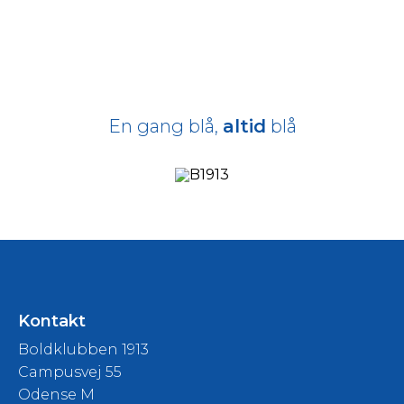
En gang blå,
altid
blå
Kontakt
Boldklubben 1913
Campusvej 55
Odense M