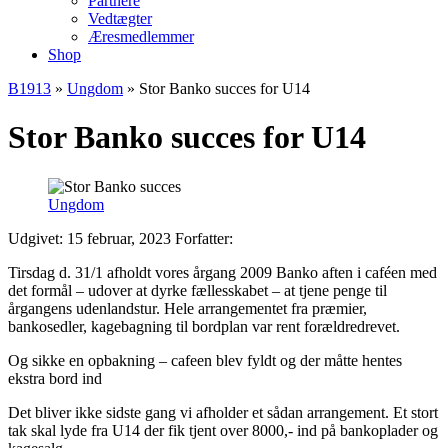
Partnere
Vedtægter
Æresmedlemmer
Shop
B1913
»
Ungdom
»
Stor Banko succes for U14
Stor Banko succes for U14
Ungdom
Udgivet: 15 februar, 2023
Forfatter:
Tirsdag d. 31/1 afholdt vores årgang 2009 Banko aften i caféen med
det formål – udover at dyrke fællesskabet – at tjene penge til
årgangens udenlandstur. Hele arrangementet fra præmier,
bankosedler, kagebagning til bordplan var rent forældredrevet.
Og sikke en opbakning – cafeen blev fyldt og der måtte hentes
ekstra bord ind
Det bliver ikke sidste gang vi afholder et sådan arrangement. Et stort
tak skal lyde fra U14 der fik tjent over 8000,- ind på bankoplader og