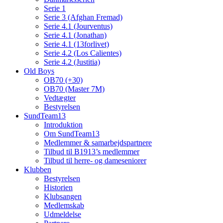
Serie 1
Serie 3 (Afghan Fremad)
Serie 4.1 (Jourventus)
Serie 4.1 (Jonathan)
Serie 4.1 (13forlivet)
Serie 4.2 (Los Calientes)
Serie 4.2 (Justitia)
Old Boys
OB70 (+30)
OB70 (Master 7M)
Vedtægter
Bestyrelsen
SundTeam13
Introduktion
Om SundTeam13
Medlemmer & samarbejdspartnere
Tilbud til B1913’s medlemmer
Tilbud til herre- og dameseniorer
Klubben
Bestyrelsen
Historien
Klubsangen
Medlemskab
Udmeldelse