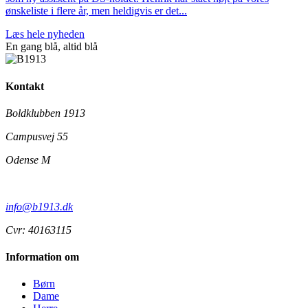
ønskeliste i flere år, men heldigvis er det...
Læs hele nyheden
En gang blå,
altid
blå
Kontakt
Boldklubben 1913
Campusvej 55
Odense M
info@b1913.dk
Cvr: 40163115
Information om
Børn
Dame