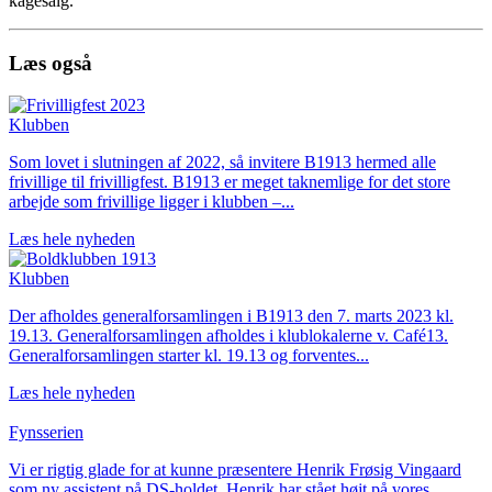
kagesalg.
Læs også
Klubben
Som lovet i slutningen af 2022, så invitere B1913 hermed alle
frivillige til frivilligfest. B1913 er meget taknemlige for det store
arbejde som frivillige ligger i klubben –...
Læs hele nyheden
Klubben
Der afholdes generalforsamlingen i B1913 den 7. marts 2023 kl.
19.13. Generalforsamlingen afholdes i klublokalerne v. Café13.
Generalforsamlingen starter kl. 19.13 og forventes...
Læs hele nyheden
Fynsserien
Vi er rigtig glade for at kunne præsentere Henrik Frøsig Vingaard
som ny assistent på DS-holdet. Henrik har stået højt på vores