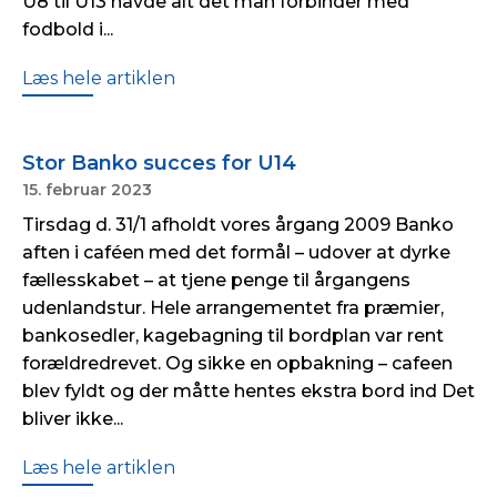
U8 til U13 havde alt det man forbinder med
fodbold i...
Læs hele artiklen
Stor Banko succes for U14
15. februar 2023
Tirsdag d. 31/1 afholdt vores årgang 2009 Banko
aften i caféen med det formål – udover at dyrke
fællesskabet – at tjene penge til årgangens
udenlandstur. Hele arrangementet fra præmier,
bankosedler, kagebagning til bordplan var rent
forældredrevet. Og sikke en opbakning – cafeen
blev fyldt og der måtte hentes ekstra bord ind Det
bliver ikke...
Læs hele artiklen