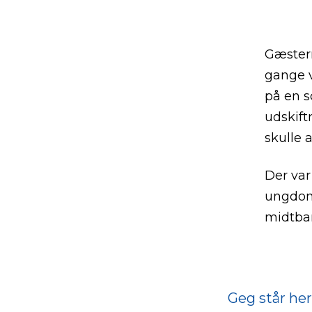
Gæstern
gange v
på en s
udskift
skulle a
Der var
ungdoms
midtban
Geg står her