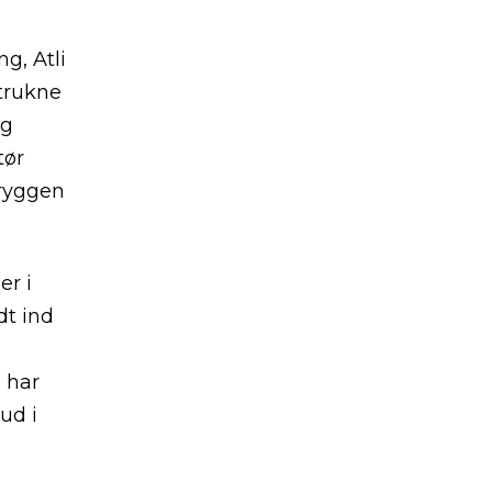
g, Atli
trukne
og
tør
 ryggen
er i
dt ind
 har
ud i