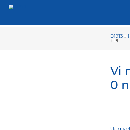
B1913
»
TPI.
Vi 
0 n
Udgivet