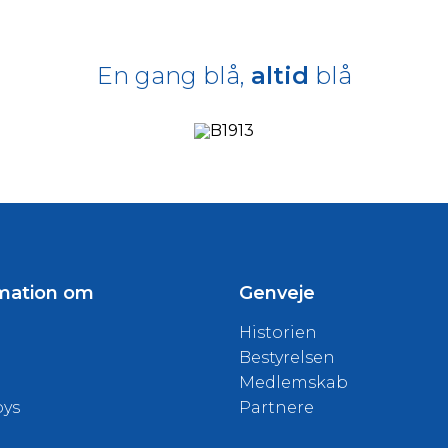
En gang blå,
altid
blå
mation om
Genveje
Historien
Bestyrelsen
Medlemskab
oys
Partnere