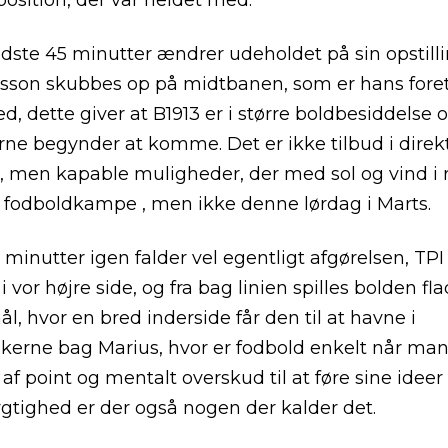
 position, der var heldet med.
sidste 45 minutter ændrer udeholdet på sin opstillin
sson skubbes op på midtbanen, som er hans fore
ed, dette giver at B1913 er i større boldbesiddelse 
ne begynder at komme. Det er ikke tilbud i direk
, men kapable muligheder, der med sol og vind i
fodboldkampe , men ikke denne lørdag i Marts.
minutter igen falder vel egentligt afgørelsen, TPI 
 vor højre side, og fra bag linien spilles bolden fla
ål, hvor en bred inderside får den til at havne i
erne bag Marius, hvor er fodbold enkelt når man
af point og mentalt overskud til at føre sine ideer 
dygtighed er der også nogen der kalder det.