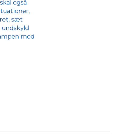
 skal også
ituationer,
ret, sæt
g undskyld
mekampen mod