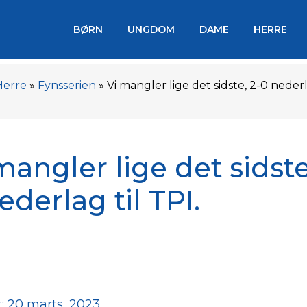
BØRN
UNGDOM
DAME
HERRE
Herre
»
Fynsserien
»
Vi mangler lige det sidste, 2-0 nederl
mangler lige det sidste
ederlag til TPI.
: 20 marts, 2023