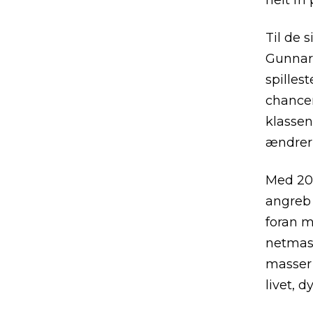
helt fri
Til de 
Gunnar
spillest
chancer
klassen
ændrer 
Med 20 
angreb i
foran m
netmask
masser 
livet, 