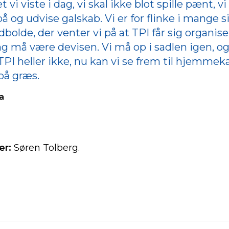
vi viste i dag, vi skal ikke blot spille pænt, vi
 og udvise galskab. Vi er for flinke i mange s
dbolde, der venter vi på at TPI får sig organise
ng må være devisen. Vi må op i sadlen igen, o
 TPI heller ikke, nu kan vi se frem til hjem
 på græs.
a
er:
Søren Tolberg.