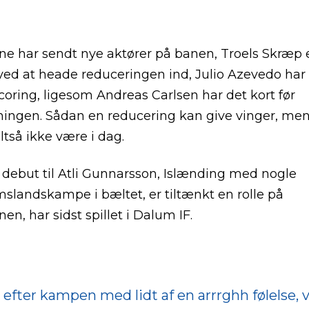
e har sendt nye aktører på banen, Troels Skræp e
ed at heade reduceringen ind, Julio Azevedo har
coring, ligesom Andreas Carlsen har det kort før
ningen. Sådan en reducering kan give vinger, men
ltså ikke være i dag.
 debut til Atli Gunnarsson, Islænding med nogle
landskampe i bæltet, er tiltænkt en rolle på
en, har sidst spillet i Dalum IF.
 efter kampen med lidt af en arrrghh følelse, vi