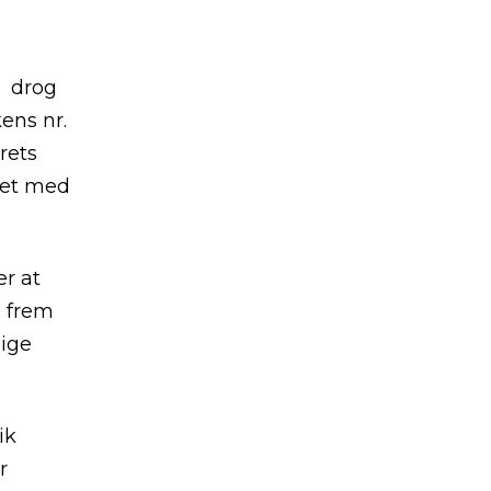
e drog
ens nr.
rets
oget med
r at
d frem
lige
ik
r