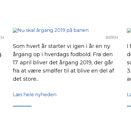
EN
BØRN
Som hvert år starter vi igen i år en ny
I
.
årgang op i hverdags fodbold. Fra den
d
17. april bliver det årgang 2019, der går
s
fra at være smølfer til at blive en del af
3
det store...
a
Læs hele nyheden
L