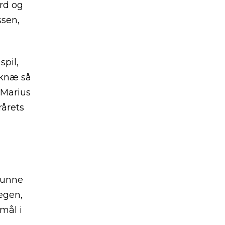
rd og
ssen,
pil,
 knæ så
 Marius
rårets
kunne
egen,
mål i