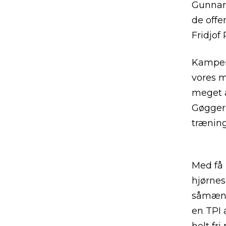
Gunnar
de offe
Fridjof
Kampens
vores m
meget a
Gøggerl
trænin
Med få m
hjørnes
såmænd 
en TPI 