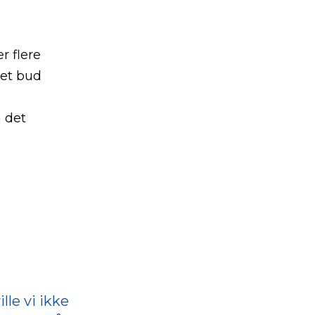
r flere
 et bud
 det
lle vi ikke