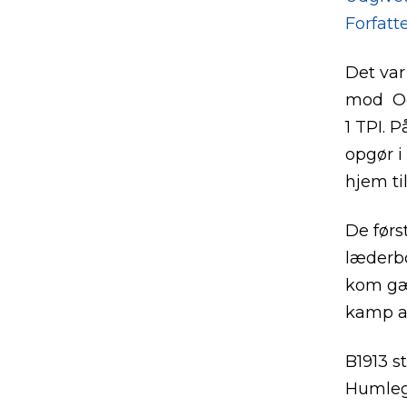
Forfatte
Det var
mod Ode
1 TPI. 
opgør i
hjem ti
De førs
læderbo
kom gæs
kamp at
B1913 s
Humlega