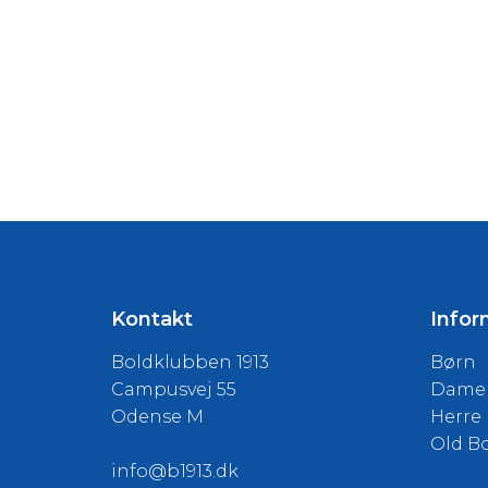
Kontakt
Infor
Boldklubben 1913
Børn
Campusvej 55
Dame
Odense M
Herre
Old B
info@b1913.dk