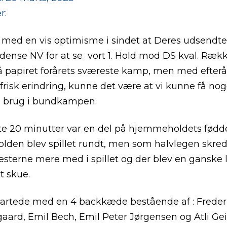
r:
 med en vis optimisme i sindet at Deres udsendt
nse NV for at se vort 1. Hold mod DS kval. Rækk
På papiret forårets sværeste kamp, men med efterå
 frisk erindring, kunne det være at vi kunne få n
l brug i bundkampen.
te 20 minutter var en del på hjemmeholdets fødde
lden blev spillet rundt, men som halvlegen skre
terne mere med i spillet og der blev en ganske 
 skue.
tartede med en 4 backkæde bestående af : Freder
ard, Emil Bech, Emil Peter Jørgensen og Atli Gei