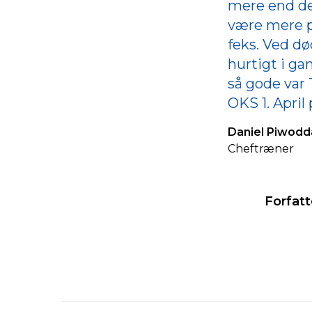
mere end det 
være mere på
feks. Ved dø
hurtigt i ga
så gode var
OKS 1. April
Daniel Piwodd
Cheftræner
Forfatt