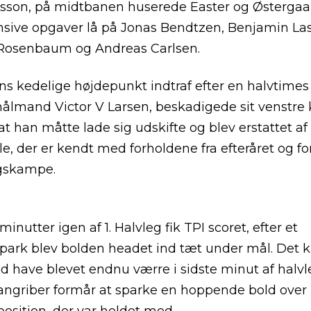
sson, på midtbanen huserede Easter og Østergaa
nsive opgaver lå på Jonas Bendtzen, Benjamin La
 Rosenbaum og Andreas Carlsen.
 kedelige højdepunkt indtraf efter en halvtimes s
ålmand Victor V Larsen, beskadigede sit venstre
t han måtte lade sig udskifte og blev erstattet af
e, der er kendt med forholdene fra efteråret og fo
gskampe.
inutter igen af 1. Halvleg fik TPI scoret, efter et
park blev bolden headet ind tæt under mål. Det 
have blevet endnu værre i sidste minut af halvl
angriber formår at sparke en hoppende bold over 