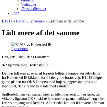
Partnere
Vedtægter
Æresmedlemmer
Shop
B1913
»
Herre
»
Fynsserien
»
Lidt mere af det samme
Lidt mere af det samme
Fynsserien
Udgivet: 1 maj, 2023
Forfatter:
0-2 hjemme mod Hedensted IF.
Det var lidt som at se en af forårets tidligere kampe, da østjyderne
fra Hedensted IF kikkede forbi i det gode forårs vejr. B1913 fulgte
game planen fra OKS kampen med højt og aggressivt pres mod
topholdet, der virkede til at tale med i starten.
Spilfordelingen var næsten lige, en lille overvægt til gæsterne, der
virkede, ligesom OKS i sidste hjemmekamp, mere afklarede og sikre
i deres omgang med læderet. Anderledes kan det ikke være når man