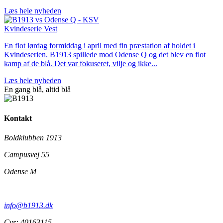
Læs hele nyheden
Kvindeserie Vest
En flot lørdag formiddag i april med fin præstation af holdet i
Kvindeserien. B1913 spillede mod Odense Q og det blev en flot
kamp af de blå. Det var fokuseret, vilje og ikke...
Læs hele nyheden
En gang blå,
altid
blå
Kontakt
Boldklubben 1913
Campusvej 55
Odense M
info@b1913.dk
Cvr: 40163115