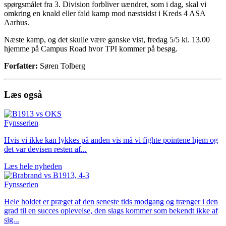
spørgsmålet fra 3. Division forbliver uændret, som i dag, skal vi
omkring en knald eller fald kamp mod næstsidst i Kreds 4 ASA
Aarhus.
Næste kamp, og det skulle være ganske vist, fredag 5/5 kl. 13.00
hjemme på Campus Road hvor TPI kommer på besøg.
Forfatter:
Søren Tolberg
Læs også
Fynsserien
Hvis vi ikke kan lykkes på anden vis må vi fighte pointene hjem og
det var devisen resten af...
Læs hele nyheden
Fynsserien
Hele holdet er præget af den seneste tids modgang og trænger i den
grad til en succes oplevelse, den slags kommer som bekendt ikke af
sig...