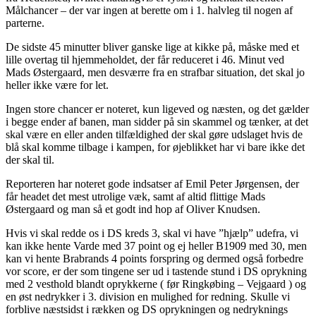
Målchancer – der var ingen at berette om i 1. halvleg til nogen af
parterne.
De sidste 45 minutter bliver ganske lige at kikke på, måske med et
lille overtag til hjemmeholdet, der får reduceret i 46. Minut ved
Mads Østergaard, men desværre fra en strafbar situation, det skal jo
heller ikke være for let.
Ingen store chancer er noteret, kun ligeved og næsten, og det gælder
i begge ender af banen, man sidder på sin skammel og tænker, at det
skal være en eller anden tilfældighed der skal gøre udslaget hvis de
blå skal komme tilbage i kampen, for øjeblikket har vi bare ikke det
der skal til.
Reporteren har noteret gode indsatser af Emil Peter Jørgensen, der
får headet det mest utrolige væk, samt af altid flittige Mads
Østergaard og man så et godt ind hop af Oliver Knudsen.
Hvis vi skal redde os i DS kreds 3, skal vi have ”hjælp” udefra, vi
kan ikke hente Varde med 37 point og ej heller B1909 med 30, men
kan vi hente Brabrands 4 points forspring og dermed også forbedre
vor score, er der som tingene ser ud i tastende stund i DS oprykning
med 2 vesthold blandt oprykkerne ( før Ringkøbing – Vejgaard ) og
en øst nedrykker i 3. division en mulighed for redning. Skulle vi
forblive næstsidst i rækken og DS oprykningen og nedryknings