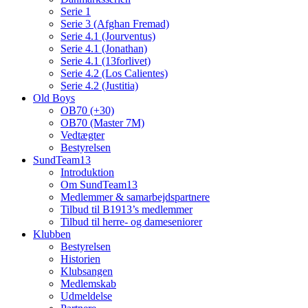
Serie 1
Serie 3 (Afghan Fremad)
Serie 4.1 (Jourventus)
Serie 4.1 (Jonathan)
Serie 4.1 (13forlivet)
Serie 4.2 (Los Calientes)
Serie 4.2 (Justitia)
Old Boys
OB70 (+30)
OB70 (Master 7M)
Vedtægter
Bestyrelsen
SundTeam13
Introduktion
Om SundTeam13
Medlemmer & samarbejdspartnere
Tilbud til B1913’s medlemmer
Tilbud til herre- og dameseniorer
Klubben
Bestyrelsen
Historien
Klubsangen
Medlemskab
Udmeldelse