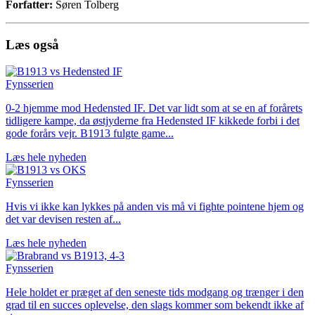
Forfatter:
Søren Tolberg
Læs også
Fynsserien
0-2 hjemme mod Hedensted IF. Det var lidt som at se en af forårets
tidligere kampe, da østjyderne fra Hedensted IF kikkede forbi i det
gode forårs vejr. B1913 fulgte game...
Læs hele nyheden
Fynsserien
Hvis vi ikke kan lykkes på anden vis må vi fighte pointene hjem og
det var devisen resten af...
Læs hele nyheden
Fynsserien
Hele holdet er præget af den seneste tids modgang og trænger i den
grad til en succes oplevelse, den slags kommer som bekendt ikke af