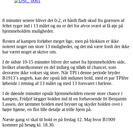
8 minutter senere bliver det 0-2, et hårdt fladt skud fra grænsen af
feltet ryger ind i 13 målet og nu er det for alvor svært at få øje på
hjemmeholdets muligheder.
Resten af kampen forløber meget lige, men på blokken er ikke
noteret noget om store 13 muligheder, og det må være fordi der ikke
har været noget at skrive om.
I de sidste 10-15 minutter bliver der satset fra hjemmeholdets side,
hvilket afstedkommer en del indlæg og tilløb til chancer, som
desværre ikke vokser sig store. Når TPI i denne periode bryder
B1913`s angreb, kan der opstå lidt indianer bold, med et par TPIère
løbende i retning af 13 målet og med 13 forsvaret i hælene.
I de døende minutter opstår hjemmeholdets eneste store chance i
kampen, Fridjof lægger bolden ind til en forbavsende fri Benjamin
Lassen, der tæmmer bolden med brystet og skyder bolden over i
højre hjørne, en flot lille detalje at trille hjem på.
Næste gang vi skal til bold er på fredag 12. Maj hvor B1909
kommer på besøg kl. 18.30.