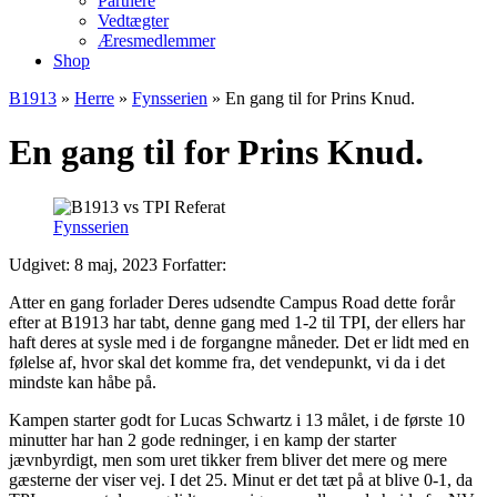
Partnere
Vedtægter
Æresmedlemmer
Shop
B1913
»
Herre
»
Fynsserien
»
En gang til for Prins Knud.
En gang til for Prins Knud.
Fynsserien
Udgivet: 8 maj, 2023
Forfatter:
Atter en gang forlader Deres udsendte Campus Road dette forår
efter at B1913 har tabt, denne gang med 1-2 til TPI, der ellers har
haft deres at sysle med i de forgangne måneder. Det er lidt med en
følelse af, hvor skal det komme fra, det vendepunkt, vi da i det
mindste kan håbe på.
Kampen starter godt for Lucas Schwartz i 13 målet, i de første 10
minutter har han 2 gode redninger, i en kamp der starter
jævnbyrdigt, men som uret tikker frem bliver det mere og mere
gæsterne der viser vej. I det 25. Minut er det tæt på at blive 0-1, da