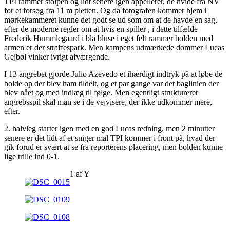
TPI rammer stolpen og lidt senere igen appellerer, de hvide fra NV
for et forsøg fra 11 m pletten. Og da fotografen kommer hjem i
mørkekammeret kunne det godt se ud som om at de havde en sag,
efter de moderne regler om at hvis en spiller , i dette tilfælde
Frederik Hummlegaard i blå bluse i eget felt rammer bolden med
armen er der straffespark. Men kampens udmærkede dommer Lucas
Gejbøl vinker ivrigt afværgende.
I 13 angrebet gjorde Julio Azevedo et ihærdigt indtryk på at løbe de
bolde op der blev ham tildelt, og et par gange var det baglinien der
blev nået og med indlæg til følge. Men egentligt struktureret
angrebsspil skal man se i de vejvisere, der ikke udkommer mere,
efter.
2. halvleg starter igen med en god Lucas redning, men 2 minutter
senere er det lidt af et sniger mål TPI kommer i front på, hvad der
gik forud er svært at se fra reporterens placering, men bolden kunne
lige trille ind 0-1.
1
af
Y