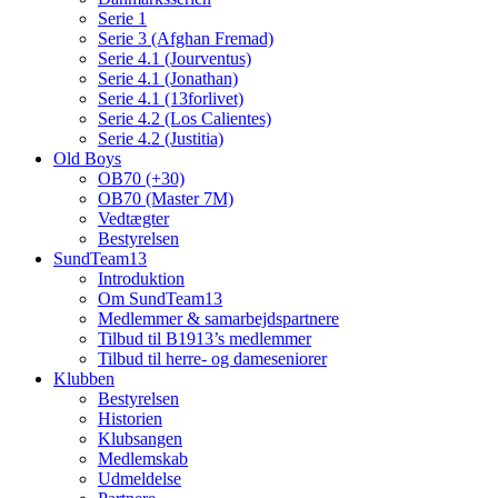
Serie 1
Serie 3 (Afghan Fremad)
Serie 4.1 (Jourventus)
Serie 4.1 (Jonathan)
Serie 4.1 (13forlivet)
Serie 4.2 (Los Calientes)
Serie 4.2 (Justitia)
Old Boys
OB70 (+30)
OB70 (Master 7M)
Vedtægter
Bestyrelsen
SundTeam13
Introduktion
Om SundTeam13
Medlemmer & samarbejdspartnere
Tilbud til B1913’s medlemmer
Tilbud til herre- og dameseniorer
Klubben
Bestyrelsen
Historien
Klubsangen
Medlemskab
Udmeldelse