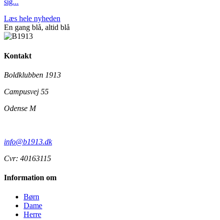
sig...
Læs hele nyheden
En gang blå,
altid
blå
Kontakt
Boldklubben 1913
Campusvej 55
Odense M
info@b1913.dk
Cvr: 40163115
Information om
Børn
Dame
Herre