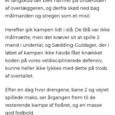
et langskud der blev hamret på undersiden
af overlæggeren, og derfra skød ned bag
målmanden og stregen som et misil.
Herefter gik kampen lidt i stå. De Blå var ikke
målmætte, men det kræver sit at spille 2
mand i undertal, og Sædding-Guldager, der i
løbet af kampen ikke havde fået knækket
koden på vores veldisciplinerede defensiv,
kunne heller ikke lykkes med dette på trods
af overtallet.
Efter en dag hvor drengene, bane 2 og vejret
spillede maks, ser årgangen frem til de
resterende kampe af foråret, og en masse
god fodbold.