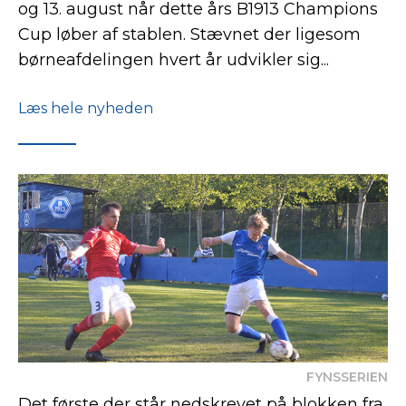
og 13. august når dette års B1913 Champions
Cup løber af stablen. Stævnet der ligesom
børneafdelingen hvert år udvikler sig...
Læs hele nyheden
FYNSSERIEN
Det første der står nedskrevet på blokken fra