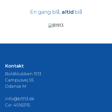
En gang blå,
altid
blå
Kontakt
Boldklubben 1913
Campusvej 55
Odense M
info@b1913.dk
Cvr: 40163115