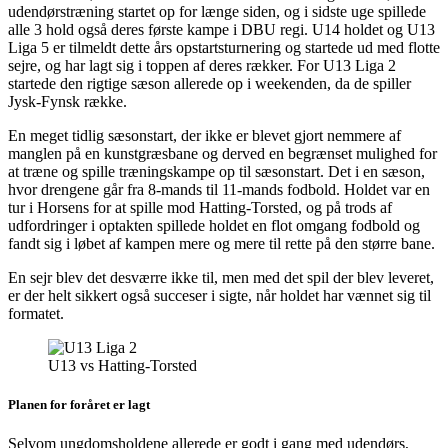
udendørstræning startet op for længe siden, og i sidste uge spillede
alle 3 hold også deres første kampe i DBU regi. U14 holdet og U13
Liga 5 er tilmeldt dette års opstartsturnering og startede ud med flotte
sejre, og har lagt sig i toppen af deres rækker. For U13 Liga 2
startede den rigtige sæson allerede op i weekenden, da de spiller
Jysk-Fynsk række.
En meget tidlig sæsonstart, der ikke er blevet gjort nemmere af
manglen på en kunstgræsbane og derved en begrænset mulighed for
at træne og spille træningskampe op til sæsonstart. Det i en sæson,
hvor drengene går fra 8-mands til 11-mands fodbold. Holdet var en
tur i Horsens for at spille mod Hatting-Torsted, og på trods af
udfordringer i optakten spillede holdet en flot omgang fodbold og
fandt sig i løbet af kampen mere og mere til rette på den større bane.
En sejr blev det desværre ikke til, men med det spil der blev leveret,
er der helt sikkert også succeser i sigte, når holdet har vænnet sig til
formatet.
U13 vs Hatting-Torsted
Planen for foråret er lagt
Selvom ungdomsholdene allerede er godt i gang med udendørs,