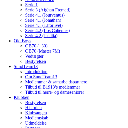
Serie 1
Serie 3 (Afghan Fremad)
Serie 4.1 (Jourventus)
Serie 4.1 (Jonathan)
Serie 4.1 (13forlivet)
Serie 4.2 (Los Calientes)
Serie 4.2 (Justitia)
Old Boys
OB70 (+30)
OB70 (Master 7M)
Vedtægter
Bestyrelsen
SundTeam13
Introduktion
Om SundTeam13
Medlemmer & samarbejdspartnere
Tilbud til B1913’s medlemmer
Tilbud til herre- og dameseniorer
Klubben
Bestyrelsen
Historien
Klubsangen
Medlemskab
Udmeldelse