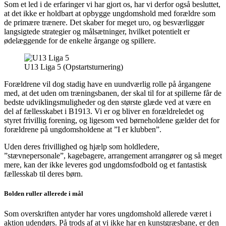
Som et led i de erfaringer vi har gjort os, har vi derfor også besluttet,
at det ikke er holdbart at opbygge ungdomshold med forældre som
de primære trænere. Det skaber for meget uro, og besværliggør
langsigtede strategier og målsætninger, hvilket potentielt er
ødelæggende for de enkelte årgange og spillere.
U13 Liga 5 (Opstartsturnering)
Forældrene vil dog stadig have en uundværlig rolle på årgangene
med, at det uden om træningsbanen, der skal til for at spillerne får de
bedste udviklingsmuligheder og den største glæde ved at være en
del af fællesskabet i B1913. Vi er og bliver en forældreledet og
styret frivillig forening, og ligesom ved børneholdene gælder det for
forældrene på ungdomsholdene at ”I er klubben”.
Uden deres frivillighed og hjælp som holdledere,
”stævnepersonale”, kagebagere, arrangement arrangører og så meget
mere, kan der ikke leveres god ungdomsfodbold og et fantastisk
fællesskab til deres børn.
Bolden ruller allerede i mål
Som overskriften antyder har vores ungdomshold allerede været i
aktion udendørs. På trods af at vi ikke har en kunstgræsbane, er den