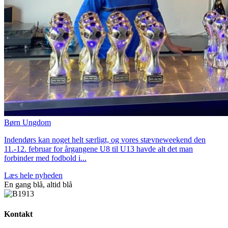
Børn
Ungdom
Indendørs kan noget helt særligt, og vores stævneweekend den
11.-12. februar for årgangene U8 til U13 havde alt det man
forbinder med fodbold i...
Læs hele nyheden
En gang blå,
altid
blå
Kontakt