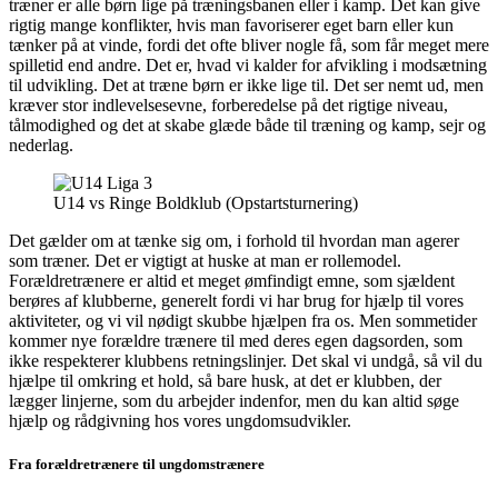
træner er alle børn lige på træningsbanen eller i kamp. Det kan give
rigtig mange konflikter, hvis man favoriserer eget barn eller kun
tænker på at vinde, fordi det ofte bliver nogle få, som får meget mere
spilletid end andre. Det er, hvad vi kalder for afvikling i modsætning
til udvikling. Det at træne børn er ikke lige til. Det ser nemt ud, men
kræver stor indlevelsesevne, forberedelse på det rigtige niveau,
tålmodighed og det at skabe glæde både til træning og kamp, sejr og
nederlag.
U14 vs Ringe Boldklub (Opstartsturnering)
Det gælder om at tænke sig om, i forhold til hvordan man agerer
som træner. Det er vigtigt at huske at man er rollemodel.
Forældretrænere er altid et meget ømfindigt emne, som sjældent
berøres af klubberne, generelt fordi vi har brug for hjælp til vores
aktiviteter, og vi vil nødigt skubbe hjælpen fra os. Men sommetider
kommer nye forældre trænere til med deres egen dagsorden, som
ikke respekterer klubbens retningslinjer. Det skal vi undgå, så vil du
hjælpe til omkring et hold, så bare husk, at det er klubben, der
lægger linjerne, som du arbejder indenfor, men du kan altid søge
hjælp og rådgivning hos vores ungdomsudvikler.
Fra forældretrænere til ungdomstrænere