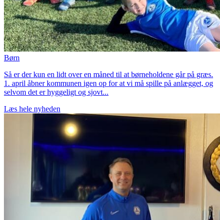
Børn
Så er der kun en lidt over en måned til at børneholdene går på græs.
1. april åbner kommunen igen op for at vi må spille på anlægget, og
selvom det er hyggeligt og sjovt...
Læs hele nyheden