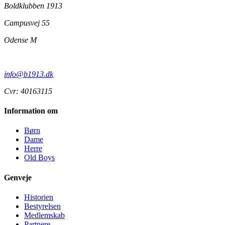
Boldklubben 1913
Campusvej 55
Odense M
info@b1913.dk
Cvr: 40163115
Information om
Børn
Dame
Herre
Old Boys
Genveje
Historien
Bestyrelsen
Medlemskab
Partnere