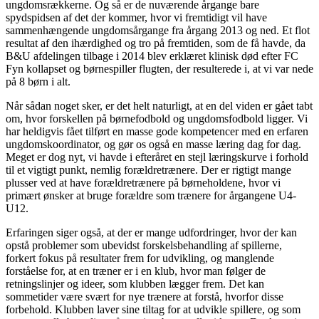
ungdomsrækkerne. Og så er de nuværende årgange bare
spydspidsen af det der kommer, hvor vi fremtidigt vil have
sammenhængende ungdomsårgange fra årgang 2013 og ned. Et flot
resultat af den ihærdighed og tro på fremtiden, som de få havde, da
B&U afdelingen tilbage i 2014 blev erklæret klinisk død efter FC
Fyn kollapset og børnespiller flugten, der resulterede i, at vi var nede
på 8 børn i alt.
Når sådan noget sker, er det helt naturligt, at en del viden er gået tabt
om, hvor forskellen på børnefodbold og ungdomsfodbold ligger. Vi
har heldigvis fået tilført en masse gode kompetencer med en erfaren
ungdomskoordinator, og gør os også en masse læring dag for dag.
Meget er dog nyt, vi havde i efteråret en stejl læringskurve i forhold
til et vigtigt punkt, nemlig forældretrænere. Der er rigtigt mange
plusser ved at have forældretrænere på børneholdene, hvor vi
primært ønsker at bruge forældre som trænere for årgangene U4-
U12.
Erfaringen siger også, at der er mange udfordringer, hvor der kan
opstå problemer som ubevidst forskelsbehandling af spillerne,
forkert fokus på resultater frem for udvikling, og manglende
forståelse for, at en træner er i en klub, hvor man følger de
retningslinjer og ideer, som klubben lægger frem. Det kan
sommetider være svært for nye trænere at forstå, hvorfor disse
forbehold. Klubben laver sine tiltag for at udvikle spillere, og som