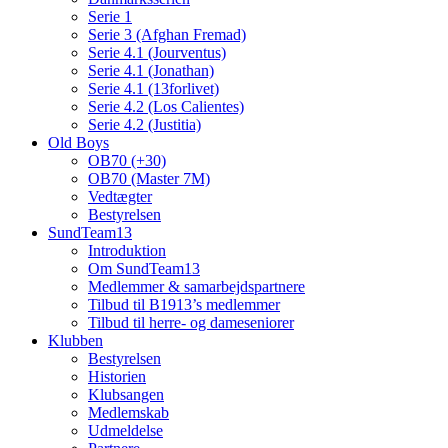
Serie 1
Serie 3 (Afghan Fremad)
Serie 4.1 (Jourventus)
Serie 4.1 (Jonathan)
Serie 4.1 (13forlivet)
Serie 4.2 (Los Calientes)
Serie 4.2 (Justitia)
Old Boys
OB70 (+30)
OB70 (Master 7M)
Vedtægter
Bestyrelsen
SundTeam13
Introduktion
Om SundTeam13
Medlemmer & samarbejdspartnere
Tilbud til B1913’s medlemmer
Tilbud til herre- og dameseniorer
Klubben
Bestyrelsen
Historien
Klubsangen
Medlemskab
Udmeldelse