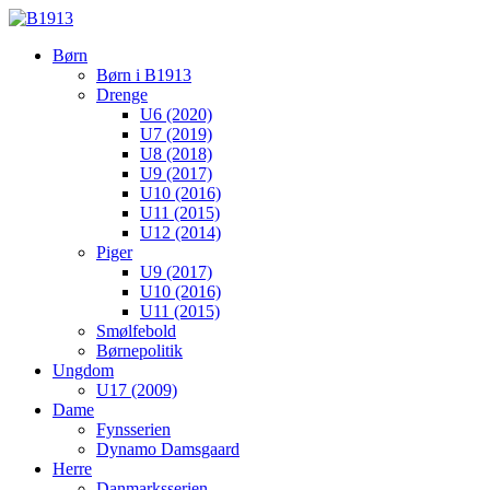
Børn
Børn i B1913
Drenge
U6 (2020)
U7 (2019)
U8 (2018)
U9 (2017)
U10 (2016)
U11 (2015)
U12 (2014)
Piger
U9 (2017)
U10 (2016)
U11 (2015)
Smølfebold
Børnepolitik
Ungdom
U17 (2009)
Dame
Fynsserien
Dynamo Damsgaard
Herre
Danmarksserien