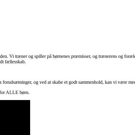
olden. Vi træner og spiller på børnenes præmisser, og trænerens og foræ
odt fællesskab.
 forudsætninger, og ved at skabe et godt sammenhold, kan vi være med t
n for ALLE børn.