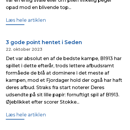
var en enlig svale eller om pilen virkelig peger
opad mod en blivende top...
Læs hele artiklen
3 gode point hentet i Seden
22. oktober 2023
Det var absolut en af de bedste kampe, B1913 har
spillet i dette efterår, trods lettere afbudsramt
formåede de blå at dominere i det meste af
kampen, mod et Fjordager hold der også har haft
deres afbud. Straks fra start noterer Deres
udsendte på sit lille papir: fornuftigt spil af B1913.
Øjeblikket efter scorer Stokke...
Læs hele artiklen