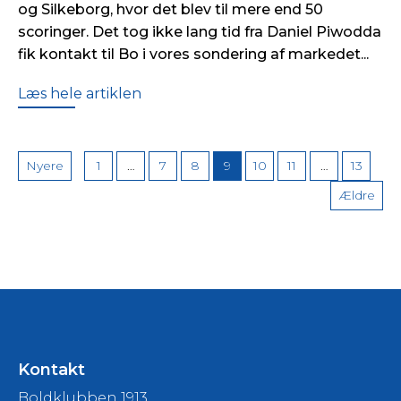
og Silkeborg, hvor det blev til mere end 50
scoringer. Det tog ikke lang tid fra Daniel Piwodda
fik kontakt til Bo i vores sondering af markedet...
Læs hele artiklen
Indlægsinddeling
Nyere
1
…
7
8
9
10
11
…
13
Ældre
Kontakt
Boldklubben 1913